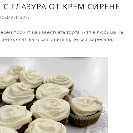
С ГЛАЗУРА ОТ КРЕМ СИРЕНЕ
НОЕМВРИ 2019 Г.
ен прочит на известната торта. А тя е любима на
оито, след като са я опитали, не са я харесали.