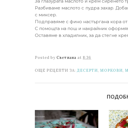
За глазурата маслото и крем сиренето т
Разбиваме маслото с пудра захар. Доба
с миксер.
Подправяме с фино настъргана кора от
С помощта на пош и накрайник оформям
Оставяме в хладилник, за да стегне кре
Posted by
Светлана
at
8:36
ОЩЕ РЕЦЕПТИ ЗА:
ДЕСЕРТИ
,
МОРКОВИ
,
М
ПОДОБ