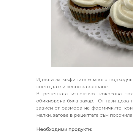
Идеята за мъфините е много подходяща
което да е и лесно за хапване.
В рецептата използвах кокосова за
обикновена бяла захар.
От тази доза 
зависи от размера на формичките, коит
малки, затова в рецептата съм посочил
Необходими продукти: