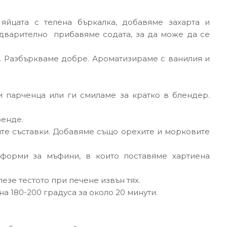
 яйцата с телена бъркалка, добавяме захарта и
едварително прибавяме содата, за да може да се
. Разбъркваме добре. Ароматизираме с ванилия и
 парченца или ги смиламе за кратко в блендер.
ренде.
те съставки. Добавяме също орехите и морковите
 форми за мъфини, в които поставяме хартиена
езе тестото при печене извън тях.
а 180-200 градуса за около 20 минути.