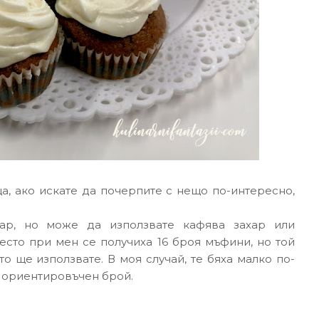
, ако искате да почерпите с нещо по-интересно,
хар, но може да използвате кафява захар или
тесто при мен се получиха 16 броя мъфини, но той
о ще използвате. В моя случай, те бяха малко по-
а ориентировъчен брой.