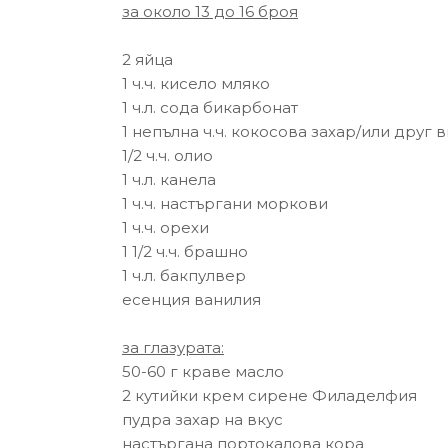
за около 13 до 16 броя
2 яйца
1 ч.ч. кисело мляко
1 ч.л. сода бикарбонат
1 непълна ч.ч. кокосова захар/или друг 
1/2 ч.ч. олио
1 ч.л. канела
1 ч.ч. настъргани моркови
1 ч.ч. орехи
1 1/2 ч.ч. брашно
1 ч.л. бакпулвер
есенция ванилия
за глазурата:
50-60 г краве масло
2 кутийки крем сирене Филаделфия
пудра захар на вкус
настъргана портокалова кора