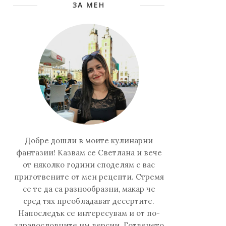
ЗА МЕН
Добре дошли в моите кулинарни
фантазии! Казвам се Светлана и вече
от няколко години споделям с вас
приготвените от мен рецепти. Стремя
се те да са разнообразни, макар че
сред тях преобладават десертите.
Напоследък се интересувам и от по-
здравословните им версии. Готвенето