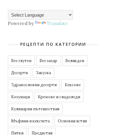
Powered by
Translate
РЕЦЕПТИ ПО КАТЕГОРИИ
Без глутен
Без захар
Великден
Десерти
Закуска
Здравословни десерти
Кексове
Козунаци
Кремове и сладоледи
Кулинарни пътешествия
Мъфини и кексчета
Основни ястия
Питки
Предястия