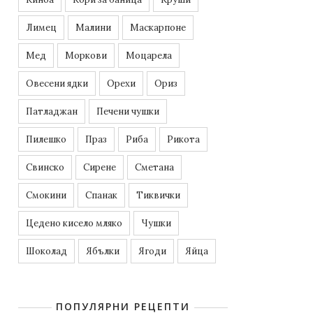
Лимец
Малини
Маскарпоне
Мед
Моркови
Моцарела
Овесени ядки
Орехи
Ориз
Патладжан
Печени чушки
Пилешко
Праз
Риба
Рикота
Свинско
Сирене
Сметана
Смокини
Спанак
Тиквички
Цедено кисело мляко
Чушки
Шоколад
Ябълки
Ягоди
Яйца
ПОПУЛЯРНИ РЕЦЕПТИ