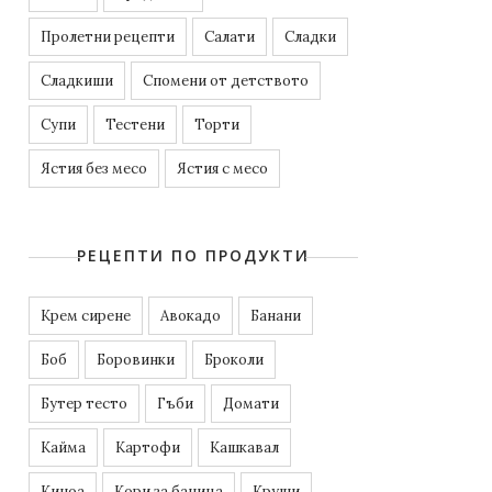
Пролетни рецепти
Салати
Сладки
Сладкиши
Спомени от детството
Супи
Тестени
Торти
Ястия без месо
Ястия с месо
РЕЦЕПТИ ПО ПРОДУКТИ
Kрем сирене
Авокадо
Банани
Боб
Боровинки
Броколи
Бутер тесто
Гъби
Домати
Кайма
Картофи
Кашкавал
Киноа
Кори за баница
Круши