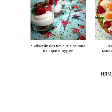
Чийзкейк без печене с основа
Ле
от ядки и фурми
маск
НЯМ