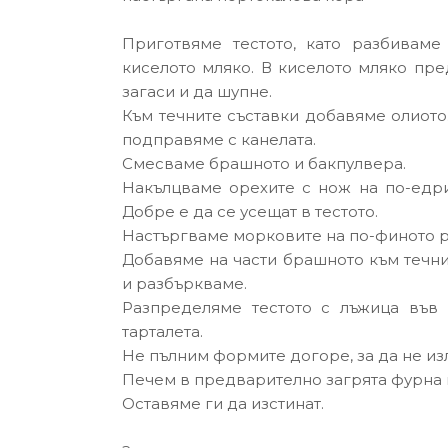
Приготвяме тестото, като разбиваме
киселото мляко. В киселото мляко пр
загаси и да шупне.
Към течните съставки добавяме олиото
подправяме с канелата.
Смесваме брашното и бакпулвера.
Накълцваме орехите с нож на по-едри
Добре е да се усещат в тестото.
Настъргваме морковите на по-финото 
Добавяме на части брашното към течни
и разбъркваме.
Разпределяме тестото с лъжица във
тарталета.
Не пълним формите догоре, за да не изл
Печем в предварително загрята фурна н
Оставяме ги да изстинат.