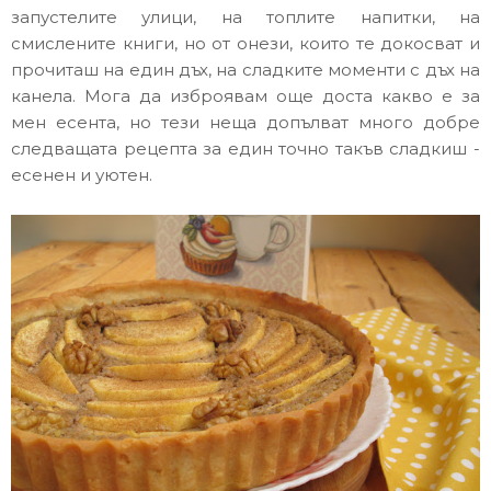
запустелите улици, на топлите напитки, на
смислените книги, но от онези, които те докосват и
прочиташ на един дъх, на сладките моменти с дъх на
канела. Мога да изброявам още доста какво е за
мен есента, но тези неща допълват много добре
следващата рецепта за един точно такъв сладкиш -
есенен и уютен.