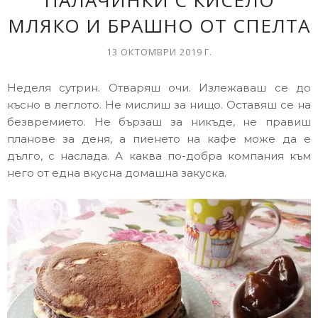
ПАЛАЧИНКИ С КИСЕЛО
МЛЯКО И БРАШНО ОТ СПЕЛТА
13 ОКТОМВРИ 2019 Г.
Неделя сутрин. Отваряш очи. Излежаваш се до
късно в леглото. Не мислиш за нищо. Оставяш се на
безвремието. Не бързаш за никъде, не правиш
планове за деня, а пиенето на кафе може да е
дълго, с наслада. А каква по-добра компания към
него от една вкусна домашна закуска.