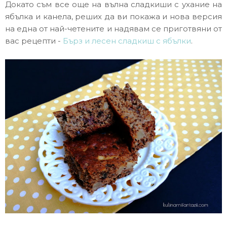
Докато съм все още на вълна сладкиши с ухание на
ябълка и канела, реших да ви покажа и нова версия
на една от най-четените и надявам се приготвяни от
вас рецепти -
Бърз и лесен сладкиш с ябълки
.