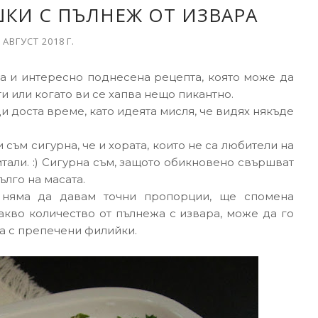
КИ С ПЪЛНЕЖ ОТ ИЗВАРА
 АВГУСТ 2018 Г.
на и интересно поднесена рецепта, която може да
ти или когато ви се хапва нещо пикантно.
и доста време, като идеята мисля, че видях някъде
съм сигурна, че и хората, които не са любители на
тали. :) Сигурна съм, защото обикновено свършват
ълго на масата.
 няма да давам точни пропорции, ще спомена
акво количество от пълнежа с извара, може да го
а с препечени филийки.