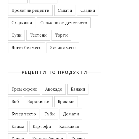
Пролетни рецепти
Салати
Сладки
Сладкиши
Спомени от детството
Супи
Тестени
Торти
Ястия без месо
Ястия с месо
РЕЦЕПТИ ПО ПРОДУКТИ
Kрем сирене
Авокадо
Банани
Боб
Боровинки
Броколи
Бутер тесто
Гъби
Домати
Кайма
Картофи
Кашкавал
Киноа
Кори за баница
Круши