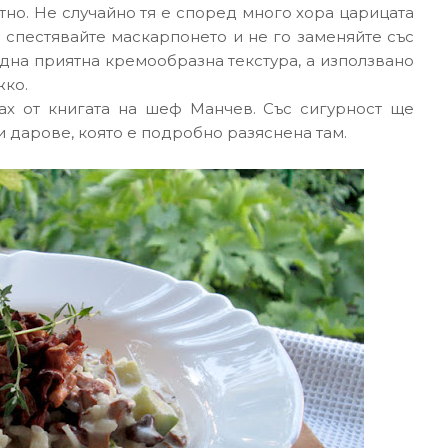
но. Не случайно тя е според много хора царицата
и спестявайте маскарпонето и не го заменяйте със
една приятна кремообразна текстура, a използвано
жко.
ах от книгата на шеф Манчев. Със сигурност ще
и дарове, която е подробно разяснена там.