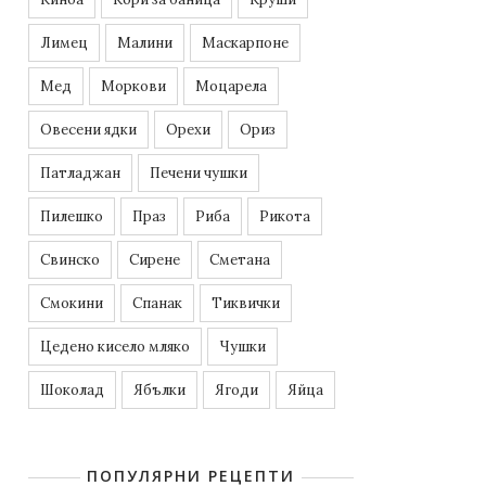
Лимец
Малини
Маскарпоне
Мед
Моркови
Моцарела
Овесени ядки
Орехи
Ориз
Патладжан
Печени чушки
Пилешко
Праз
Риба
Рикота
Свинско
Сирене
Сметана
Смокини
Спанак
Тиквички
Цедено кисело мляко
Чушки
Шоколад
Ябълки
Ягоди
Яйца
ПОПУЛЯРНИ РЕЦЕПТИ