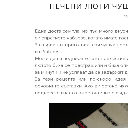
ПЕЧЕНИ ЛЮТИ ЧУШ
23
Една доста семпла, но пък много вкус
си спретнете набързо, когато имате гос
За първи път приготвих тези чушки пред
из Pinterest.
Може да ги поднесете като предястие и 
лютото биха се престрашили и биха опи
за минути и не успяват да се задържат д
За тази рецепта или по-скоро идея
основните съставки. Ако ви остане няк
поднесете и като самостоятелна разядк