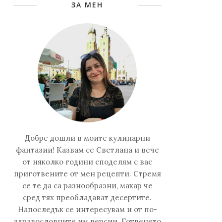
ЗА МЕН
Добре дошли в моите кулинарни
фантазии! Казвам се Светлана и вече
от няколко години споделям с вас
приготвените от мен рецепти. Стремя
се те да са разнообразни, макар че
сред тях преобладават десертите.
Напоследък се интересувам и от по-
здравословните им версии. Готвенето