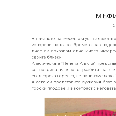
MЪФИ
2
В началото на месец август надеждите
изпарили напълно. Времето на сладол
днес ви показвам една много интерес
своите близки.
Класическата "Печена Аляска" представ
се покрива изцяло с разбити на сня
сладкарска горелка, т.е. запичаме леко.
А сега си представите пухкавия блат 
горски плодове и в контраст с неговата 