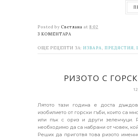
П
Posted by
Светлана
at
8:02
3 КОМЕНТАРА
ОЩЕ РЕЦЕПТИ ЗА:
ИЗВАРА
,
ПРЕДЯСТИЯ
,
РИЗОТО С ГОРС
12
Лятото тази година е доста дъждо
изобилието от горски гъби, които са мн
или пък с ориз и други зеленчуци. Р
необходимо да са набрани от човек, кой
Реших да приготвя това ризото именно 