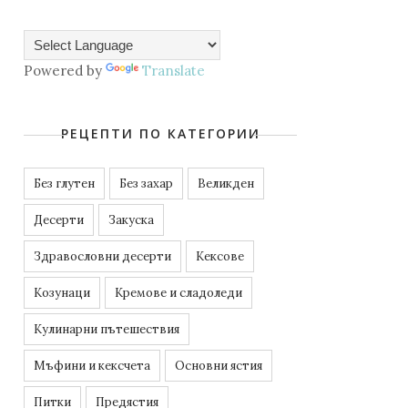
Powered by
Translate
РЕЦЕПТИ ПО КАТЕГОРИИ
Без глутен
Без захар
Великден
Десерти
Закуска
Здравословни десерти
Кексове
Козунаци
Кремове и сладоледи
Кулинарни пътешествия
Мъфини и кексчета
Основни ястия
Питки
Предястия