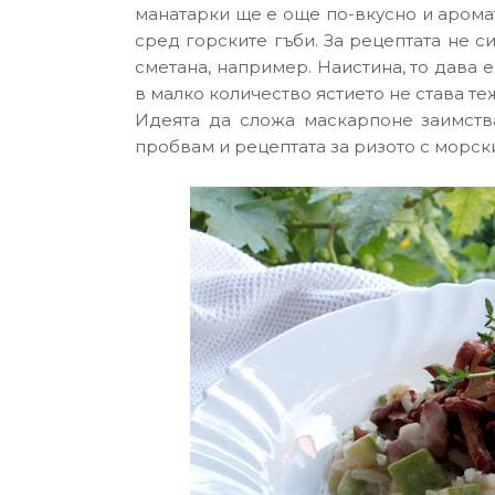
манатарки ще е още по-вкусно и аромат
сред горските гъби. За рецептата не с
сметана, например. Наистина, то дава 
в малко количество ястието не става те
Идеята да сложа маскарпоне заимств
пробвам и рецептата за ризото с морск