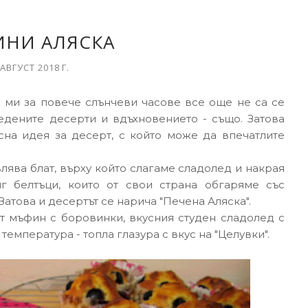
НИ АЛЯСКА
 АВГУСТ 2018 Г.
 ми за повече слънчеви часове все още не са се
едените десерти и вдъхновението - също. Затова
на идея за десерт, с който може да впечатлите
лява блат, върху който слагаме сладолед и накрая
г белтъци, които от свои страна обгаряме със
 Затова и десертът се нарича "Печена Аляска".
от мъфин с боровинки, вкусния студен сладолед с
температура - топла глазура с вкус на "Целувки".