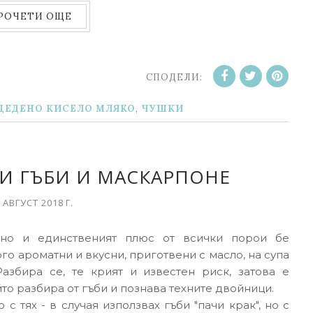
РОЧЕТИ ОЩЕ
СПОДЕЛИ:
ЦЕДЕНО КИСЕЛО МЛЯКО
,
ЧУШКИ
КИ ГЪБИ И МАСКАРПОНЕ
 АВГУСТ 2018 Г.
вно и единственият плюс от всички порои бе
ого ароматни и вкусни, приготвени с масло, на супа
азбира се, те крият и известен риск, затова е
то разбира от гъби и познава техните двойници.
с тях - в случая използвах гъби "пачи крак", но с