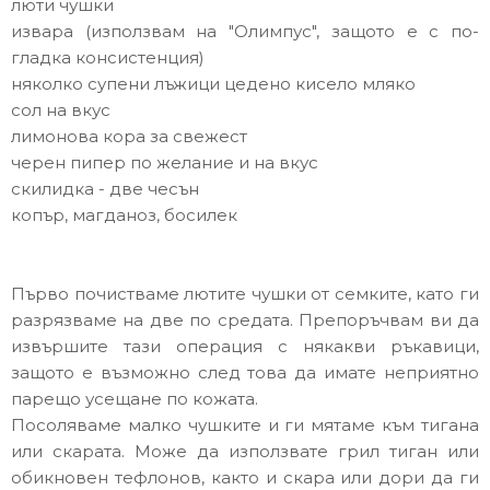
люти чушки
извара (използвам на "Олимпус", защото е с по-
гладка консистенция)
няколко супени лъжици цедено кисело мляко
сол на вкус
лимонова кора за свежест
черен пипер по желание и на вкус
скилидка - две чесън
копър, магданоз, босилек
Първо почистваме лютите чушки от семките, като ги
разрязваме на две по средата. Препоръчвам ви да
извършите тази операция с някакви ръкавици,
защото е възможно след това да имате неприятно
парещо усещане по кожата.
Посоляваме малко чушките и ги мятаме към тигана
или скарата. Може да използвате грил тиган или
обикновен тефлонов, както и скара или дори да ги