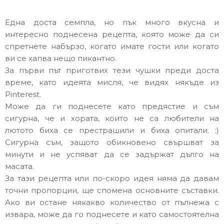
Една доста семпла, но пък много вкусна и
интересно поднесена рецепта, която може да си
спретнете набързо, когато имате гости или когато
ви се хапва нещо пикантно.
За първи път приготвих тези чушки преди доста
време, като идеята мисля, че видях някъде из
Pinterest.
Може да ги поднесете като предястие и съм
сигурна, че и хората, които не са любители на
лютото биха се престрашили и биха опитали. :)
Сигурна съм, защото обикновено свършват за
минути и не успяват да се задържат дълго на
масата.
За тази рецепта или по-скоро идея няма да давам
точни пропорции, ще спомена основните съставки.
Ако ви остане някакво количество от пълнежа с
извара, може да го поднесете и като самостоятелна