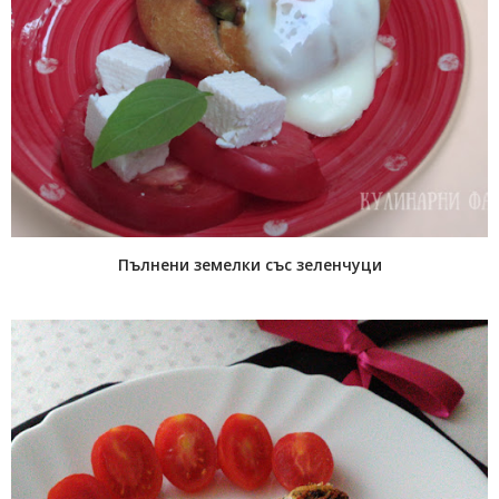
Пълнени земелки със зеленчуци