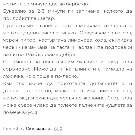
метнете за минута две на барбекю.
Буквално за 2-3 минути ги запичаме, колкото да
придобият лек загар.
Приготвяме пълнежа, като смесваме изварата с
малко цедено кисело мляко. Овкусяваме със сол,
черен пипер, настъргана лимонова кора, скилидка
чесън - намачкана на паста и нарязаните подправки
на ситно. Разбъркваме добре.
С помощта на пош пълним чушките и след това
сервираме. Може да ги напълните и с помощта на
лъжичка, но с поша е по-лесно.
Към тях може да приготвите допълнително и
дресинг от зехтин, малко оцет или лимонов сок,
малко мед и скилидка чесън по желание. След това
може съвсем леко да полеете пълнените чушлета за
повече вкус. :)
Posted by
Светлана
at
8:02