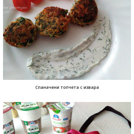
Спаначени топчета с извара