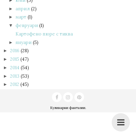
юни
(3)
►
април
(2)
►
март
(1)
►
февруари
(1)
▼
Картофено пюре с тиква
януари
(5)
►
2016
(28)
►
2015
(47)
►
2014
(54)
►
2013
(53)
►
2012
(45)
►
Кулинарни фантазии
.