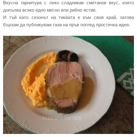
Вкусна гарнитура с леко сладникав сметанов вкус, която
допълва всяко едно месно или рибно ястие.
И тъй като сезонът на тиквата е към своя край, затова
бързам да публикувам тази на пръв поглед простичка идея.