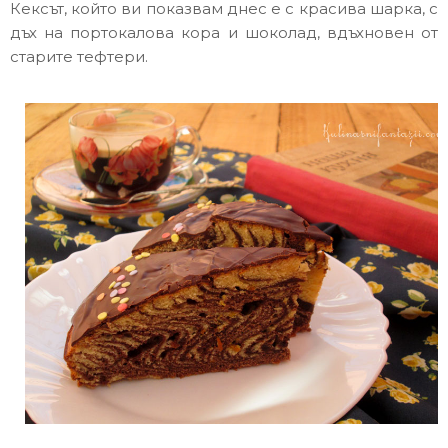
Кексът, който ви показвам днес е с красива шарка, с
дъх на портокалова кора и шоколад, вдъхновен от
старите тефтери.