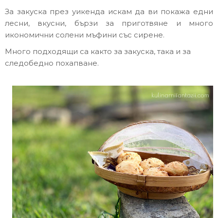
За закуска през уикенда искам да ви покажа едни
лесни, вкусни, бързи за приготвяне и много
икономични солени мъфини със сирене.
Много подходящи са както за закуска, така и за
следобедно похапване.