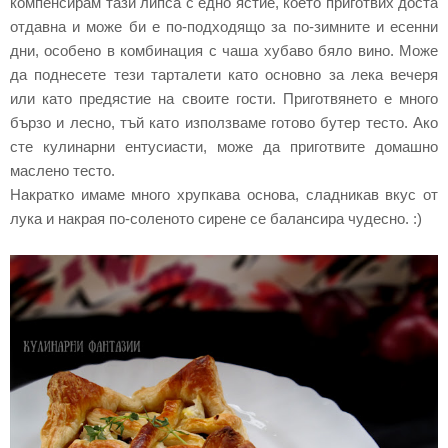
компенсирам тази липса с едно ястие, което приготвих доста
отдавна и може би е по-подходящо за по-зимните и есенни
дни, особено в комбинация с чаша хубаво бяло вино.
Може
да поднесете тези тарталети като основно за лека вечеря
или като предястие на своите гости. Приготвянето е много
бързо и лесно, тъй като използваме готово бутер тесто. Ако
сте кулинарни ентусиасти, може да приготвите домашно
маслено тесто.
Накратко имаме много хрупкава основа, сладникав вкус от
лука и накрая по-соленото сирене се балансира чудесно. :)