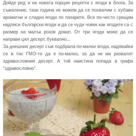
Дойде ред и на новата порция рецепти с ягоди в блога. За
съжаление, тази година не можем да се похвалим с хубави
ароматни и сладки ягоди по пазарите. Все по-често срещам
надписи български ягоди и да се чуди човек как ягодите са с
размер на малък розов домат. От три ягоди може да се
направи цял десерт, буквално...
За днешния десерт съм подбрала по-малки ягоди, надявайки
се в тях ГМО-то да е по-малко, за да не ми развалят
здравословния десерт. А той наистина попада в графа
"здравословно".