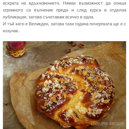
искрата на вдъхновението. Нямах възможност да опиша
огромното си вълнение преди и след курса в отделна
публикация, затова съчетавам всичко в една.
И тъй като е Великден, затова тази година почерпката ще е с
козунак.