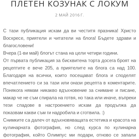
ПЛЕТЕН КОЗУНАК С ЛОКУМ
2 МАЙ 2016 Г.
С тази публикация искам да ви честитя празника! Христо
Воскресе, приятели и читатели на блога! Бъдете здрави и
благословени!
Вчера (1-ви май) блогът стана на цели четири години.
От първата публикация за бисквитена торта досега броят на
рецептите e вече 205, а приятелите на блога са над 100.
Благодаря на всички, които посещават блога и споделят
впечатлението си за тази или онази рецепта в коментарите.
Понякога нямам никакво вдъхновение за снимане и писане,
макар че не съм спирала на готвя, но така или иначе, въпреки
тези спадове в настроението искам да продължа да
показвам какви съм ги надробила и сготвила. :)
Снимките са далеч от вдъхновяващата естетика и красота на
кулинарната фотография, но след курса по кулинарна
фотография, който Олимпус ми подари, отново се запали