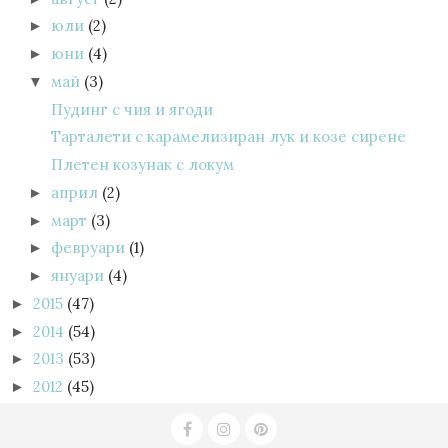
юли
(2)
►
юни
(4)
►
май
(3)
▼
Пудинг с чия и ягоди
Тарталети с карамелизиран лук и козе сирене
Плетен козунак с локум
април
(2)
►
март
(3)
►
февруари
(1)
►
януари
(4)
►
2015
(47)
►
2014
(54)
►
2013
(53)
►
2012
(45)
►