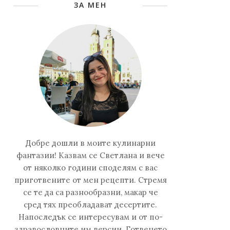
ЗА МЕН
Добре дошли в моите кулинарни
фантазии! Казвам се Светлана и вече
от няколко години споделям с вас
приготвените от мен рецепти. Стремя
се те да са разнообразни, макар че
сред тях преобладават десертите.
Напоследък се интересувам и от по-
здравословните им версии. Готвенето