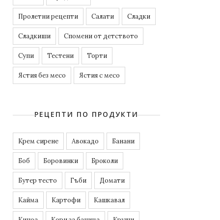
Пролетни рецепти
Салати
Сладки
Сладкиши
Спомени от детството
Супи
Тестени
Торти
Ястия без месо
Ястия с месо
РЕЦЕПТИ ПО ПРОДУКТИ
Kрем сирене
Авокадо
Банани
Боб
Боровинки
Броколи
Бутер тесто
Гъби
Домати
Кайма
Картофи
Кашкавал
Киноа
Кори за баница
Круши