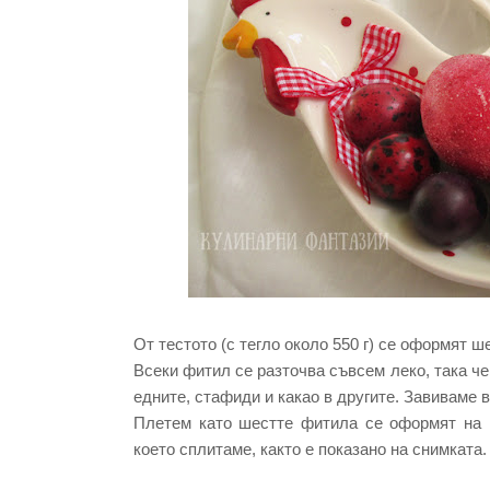
Oт тестото (с тегло около 550 г) се оформят 
Всеки фитил се разточва съвсем леко, така че
едните, стафиди и какао в другите. Завиваме 
Плетем като шестте фитила се оформят на к
което сплитаме, както е показано на снимката.