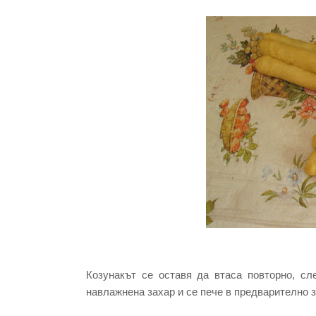
Козунакът се оставя да втаса повторно, сл
навлажнена захар и се пече в предварително з