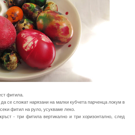
шест фитила.
 да се сложат нарязани на малки кубчета парченца локум в
всеки фитил на руло, усукваме леко.
ръст - три фитила вертикално и три хоризонтално, след