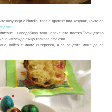
е козунаци с Nutella, това е другият вид козунак, който се
ецепта
.
плитане - наподобява така наречената плетка "офицерско
пичане изглежда също толкова ефектно.
ане, който е много интересен, а за рецепта може да се