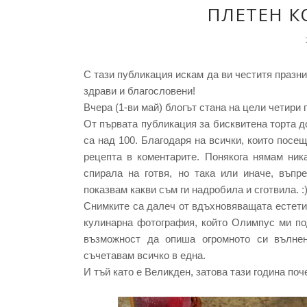
ПЛЕТЕН К
С тази публикация искам да ви честитя празни
здрави и благословени!
Вчера (1-ви май) блогът стана на цели четири 
От първата публикация за бисквитена торта до
са над 100. Благодаря на всички, които посещ
рецепта в коментарите. Понякога нямам ник
спирала на готвя, но така или иначе, въп
показвам какви съм ги надробила и сготвила. :
Снимките са далеч от вдъхновяващата естетик
кулинарна фотография, който Олимпус ми по
възможност да опиша огромното си вълнен
съчетавам всичко в една.
И тъй като е Великден, затова тази година поч