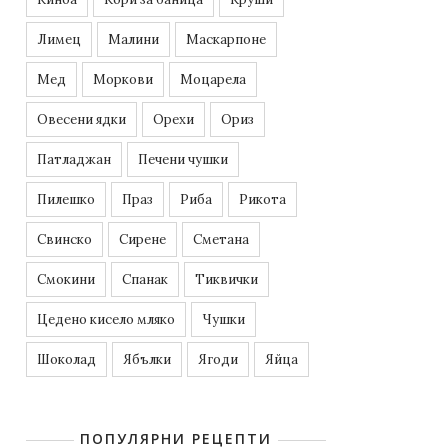
Лимец
Малини
Маскарпоне
Мед
Моркови
Моцарела
Овесени ядки
Орехи
Ориз
Патладжан
Печени чушки
Пилешко
Праз
Риба
Рикота
Свинско
Сирене
Сметана
Смокини
Спанак
Тиквички
Цедено кисело мляко
Чушки
Шоколад
Ябълки
Ягоди
Яйца
ПОПУЛЯРНИ РЕЦЕПТИ