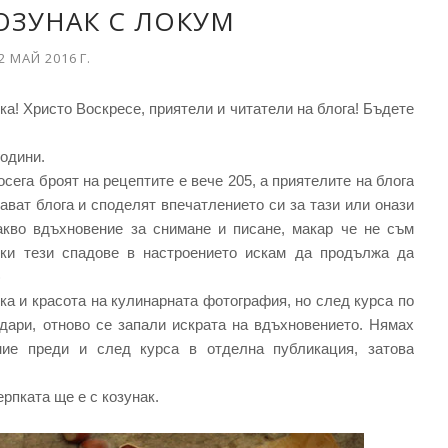
ОЗУНАК С ЛОКУМ
2 МАЙ 2016 Г.
ка! Христо Воскресе, приятели и читатели на блога! Бъдете
години.
сега броят на рецептите e вече 205, а приятелите на блога
ават блога и споделят впечатлението си за тази или онази
акво вдъхновение за снимане и писане, макар че не съм
реки тези спадове в настроението искам да продължа да
)
а и красота на кулинарната фотография, но след курса по
дари, отново се запали искрата на вдъхновението. Нямах
ие преди и след курса в отделна публикация, затова
ерпката ще е с козунак.