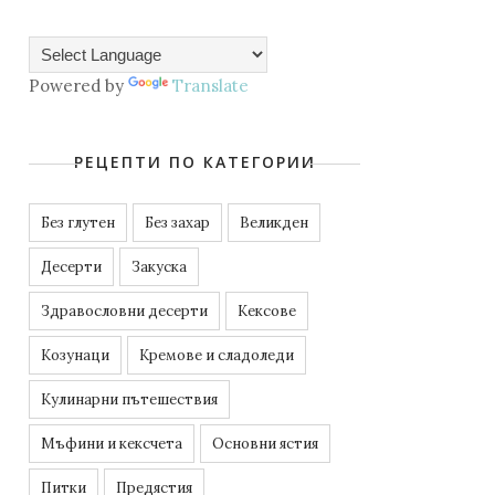
Powered by
Translate
РЕЦЕПТИ ПО КАТЕГОРИИ
Без глутен
Без захар
Великден
Десерти
Закуска
Здравословни десерти
Кексове
Козунаци
Кремове и сладоледи
Кулинарни пътешествия
Мъфини и кексчета
Основни ястия
Питки
Предястия