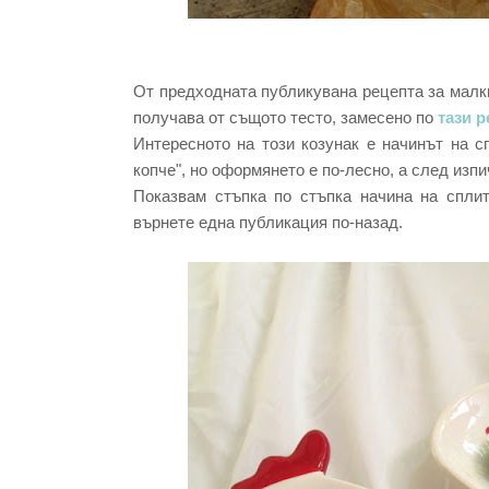
От предходната публикувана рецепта за малкит
получава от същото тесто, замесено по
тази р
Интересното на този козунак е начинът на с
копче", но оформянето е по-лесно, а след из
Показвам стъпка по стъпка начина на сплит
върнете една публикация по-назад.