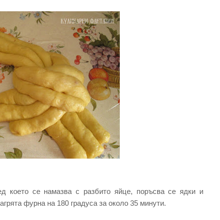
ед което се намазва с разбито яйце, поръсва се ядки и
агрята фурна на 180 градуса за около 35 минути.