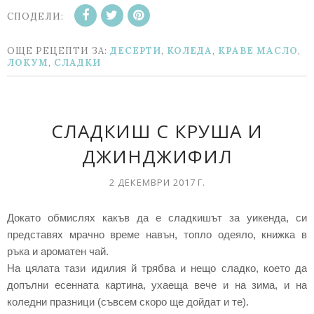
СПОДЕЛИ:
ОЩЕ РЕЦЕПТИ ЗА:
ДЕСЕРТИ
,
КОЛЕДА
,
КРАВЕ МАСЛО
,
ЛОКУМ
,
СЛАДКИ
СЛАДКИШ С КРУША И
ДЖИНДЖИФИЛ
2 ДЕКЕМВРИ 2017 Г.
Докато обмислях какъв да е сладкишът за уикенда, си
представях мрачно време навън, топло одеяло, книжка в
ръка и ароматен чай.
На цялата тази идилия й трябва и нещо сладко, което да
допълни есенната картина, ухаеща вече и на зима, и на
коледни празници (съвсем скоро ще дойдат и те).