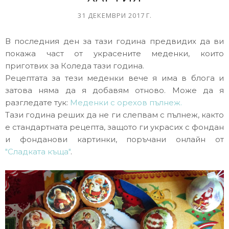
31 ДЕКЕМВРИ 2017 Г.
В последния ден за тази година предвидих да ви
покажа част от украсените меденки, които
приготвих за Коледа тази година.
Рецептата за тези меденки вече я има в блога и
затова няма да я добавям отново. Може да я
разгледате тук:
Меденки с орехов пълнеж.
Тази година реших да не ги слепвам с пълнеж, както
е стандартната рецепта, защото ги украсих с фондан
и фонданови картинки, поръчани онлайн от
"Сладката къща"
.