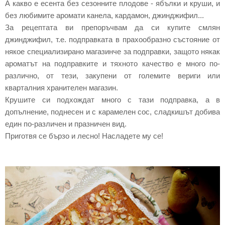
А какво е есента без сезонните плодове - ябълки и круши, и
без любимите аромати канела, кардамон, джинджифил...
За рецептата ви препоръчвам да си купите смлян
джинджифил, т.е. подправката в прахообразно състояние от
някое специализирано магазинче за подправки, защото някак
ароматът на подправките и тяхното качество е много по-
различно, от тези, закупени от големите вериги или
кварталния хранителен магазин.
Крушите си подхождат много с тази подправка, а в
допълнение, поднесен и с карамелен сос, сладкишът добива
един по-различен и празничен вид.
Приготвя се бързо и лесно! Насладете му се!