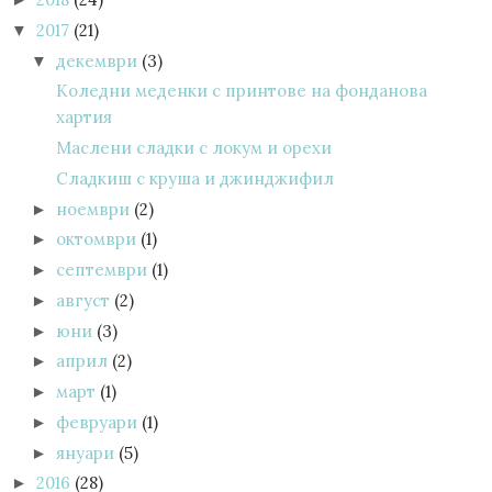
2017
(21)
▼
декември
(3)
▼
Коледни меденки с принтове на фонданова
хартия
Маслени сладки с локум и орехи
Сладкиш с круша и джинджифил
ноември
(2)
►
октомври
(1)
►
септември
(1)
►
август
(2)
►
юни
(3)
►
април
(2)
►
март
(1)
►
февруари
(1)
►
януари
(5)
►
2016
(28)
►