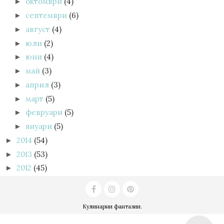
октомври
(4)
►
септември
(6)
►
август
(4)
►
юли
(2)
►
юни
(4)
►
май
(3)
►
април
(3)
►
март
(5)
►
февруари
(5)
►
януари
(5)
►
2014
(54)
►
2013
(53)
►
2012
(45)
►
Кулинарни фантазии
.