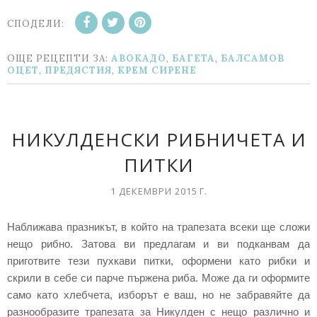
СПОДЕЛИ:
ОЩЕ РЕЦЕПТИ ЗА:
АВОКАДО
,
БАГЕТА
,
БАЛСАМОВ
ОЦЕТ
,
ПРЕДЯСТИЯ
,
KРЕМ СИРЕНЕ
НИКУЛДЕНСКИ РИБНИЧЕТА И
ПИТКИ
1 ДЕКЕМВРИ 2015 Г.
Наближава празникът, в който на трапезата всеки ще сложи
нещо рибно. Затова ви предлагам и ви подканвам да
приготвите тези пухкави питки, оформени като рибки и
скрили в себе си парче пържена риба. Може да ги оформите
само като хлебчета, изборът е ваш, но не забравяйте да
разнообразите трапезата за Никулден с нещо различно и