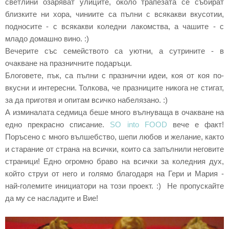
светлини озаряват улиците, около трапезата се събират
близките ни хора, чиниите са пълни с всякакви вкусотии,
подносите - с всякакви коледни лакомства, а чашите - с
младо домашно вино. :)
Вечерите със семейството са уютни, а сутрините - в
очакване на празничните подаръци.
Блоговете, пък, са пълни с празнични идеи, коя от коя по-
вкусни и интересни. Толкова, че празниците никога не стигат,
за да приготвя и опитам всичко набелязано. :)
А изминалата седмица беше много вълнуваща в очакване на
едно прекрасно списание.
SO into FOOD
вече е факт!
Поръсено с много вълшебство, шепи любов и желание, както
и старание от страна на всички, които са запълнили неговите
страници! Едно огромно браво на всички за коледния дух,
който струи от него и голямо благодаря на Гери и Мария -
най-големите инициатори на този проект. :) Не пропускайте
да му се насладите и Вие!