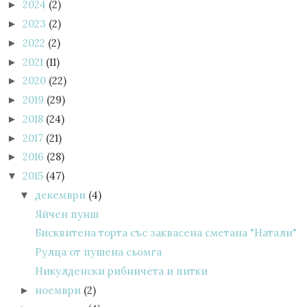
2024
(2)
►
2023
(2)
►
2022
(2)
►
2021
(11)
►
2020
(22)
►
2019
(29)
►
2018
(24)
►
2017
(21)
►
2016
(28)
►
2015
(47)
▼
декември
(4)
▼
Яйчен пунш
Бисквитена торта със заквасена сметана "Натали"
Рулца от пушена сьомга
Никулденски рибничета и питки
ноември
(2)
►