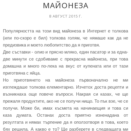
МАЙОНЕЗА
8 АВГУСТ 2015 Г.
Популярността на този вид майонеза в Интернет е толкова
(или по-скоро е бил) толкова голям, че нямаше как да не
предизвика и моето любопитство да я приготвя.
Две съставки - олио и прясно мляко, един пасатор и за една-
две минути се сдобиваме с прекрасна майонеза, при това
домашна и много по-лека на вкус от купената или от тази
приготвяна с яйца.
Но приготвянето на майонеза първоначално не ми
изглеждаше толкова елементарно. Изчетох доста рецепти и
възникнаха още повече въпроси. Накрая си казах, че ще
прежаля продуктите, ако не се получи нищо. То пък взе, че се
получи. Може би, имах късмета на начинаещия и това си
каза думата. Останах доста приятно изненадана от
резултата и нямах търпение да я оползотворя в това, което
бях решила. А какво е то? Ще разберете в следващата ми