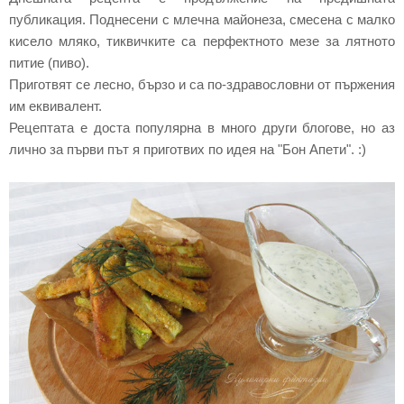
публикация. Поднесени с млечна майонеза, смесена с малко
кисело мляко, тиквичките са перфектното мезе за лятното
питие (пиво).
Приготвят се лесно, бързо и са по-здравословни от пържения
им еквивалент.
Рецептата е доста популярна в много други блогове, но аз
лично за първи път я приготвих по идея на "Бон Апети". :)