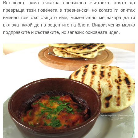
Всъщност няма някаква специална съставка, която да
превръща тези гювечета в тревненски, но когато ги опитах
именно там със същото име, моментално ме накара да ги
включа някой ден в рецептите на блога. Видоизмених малко
подправките и съставките, но запазих основната идея.