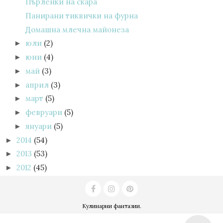
Пърленки на скара
Панирани тиквички на фурна
Домашна млечна майонеза
юли
(2)
►
юни
(4)
►
май
(3)
►
април
(3)
►
март
(5)
►
февруари
(5)
►
януари
(5)
►
2014
(54)
►
2013
(53)
►
2012
(45)
►
Кулинарни фантазии
.