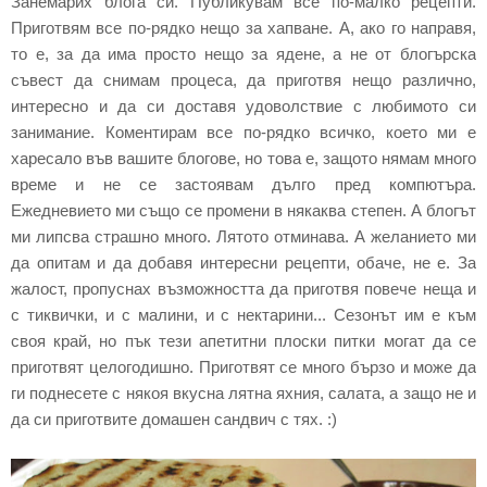
Занемарих блога си. Публикувам все по-малко рецепти.
Приготвям все по-рядко нещо за хапване. А, ако го направя,
то е, за да има просто нещо за ядене, а не от блогърска
съвест да снимам процеса, да приготвя нещо различно,
интересно и да си доставя удоволствие с любимото си
занимание. Коментирам все по-рядко всичко, което ми е
харесало във вашите блогове, но това е, защото нямам много
време и не се застоявам дълго пред компютъра.
Ежедневието ми също се промени в някаква степен. А блогът
ми липсва страшно много. Лятото отминава. А желанието ми
да опитам и да добавя интересни рецепти, обаче, не е. За
жалост, пропуснах възможността да приготвя повече неща и
с тиквички, и с малини, и с нектарини... Сезонът им е към
своя край, но пък тези апетитни плоски питки могат да се
приготвят целогодишно. Приготвят се много бързо и може да
ги поднесете с някоя вкусна лятна яхния, салата, а защо не и
да си приготвите домашен сандвич с тях. :)