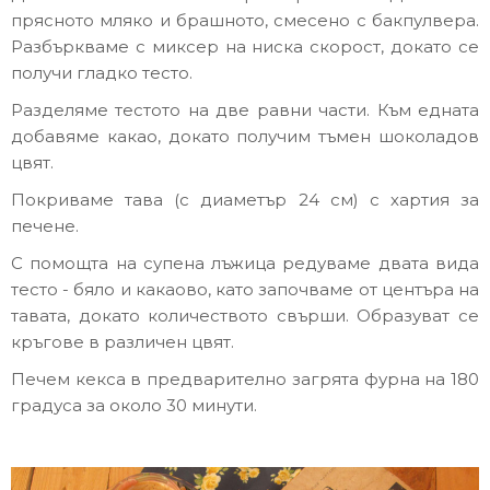
прясното мляко и брашното, смесено с бакпулвера.
Разбъркваме с миксер на ниска скорост, докато се
получи гладко тесто.
Разделяме тестото на две равни части. Към едната
добавяме какао, докато получим тъмен шоколадов
цвят.
Покриваме тава (с диаметър 24 см) с хартия за
печене.
С помощта на супена лъжица редуваме двата вида
тесто - бяло и какаово, като започваме от центъра на
тавата, докато количеството свърши. Образуват се
кръгове в различен цвят.
Печем кекса в предварително загрята фурна на 180
градуса за около 30 минути.