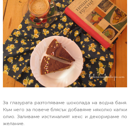
За глазурата разтопяваме шоколада на водна баня.
Към него за повече блясък добавяме няколко капки
олио. Заливаме изстиналият кекс и декорираме по
желание.