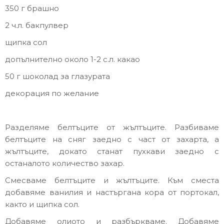
350 г брашно
2 ч.л. бакпулвер
щипка сол
допълнително около 1-2 с.л. какао
50 г шоколад за глазурата
декорация по желание
Разделяме белтъците от жълтъците. Разбиваме
белтъците на сняг заедно с част от захарта, а
жълтъците, докато станат пухкави заедно с
останалото количество захар.
Смесваме белтъците и жълтъците. Към сместа
добавяме ванилия и настъргана кора от портокал,
както и щипка сол.
Добавяме олиото и разбъркваме. Добавяме