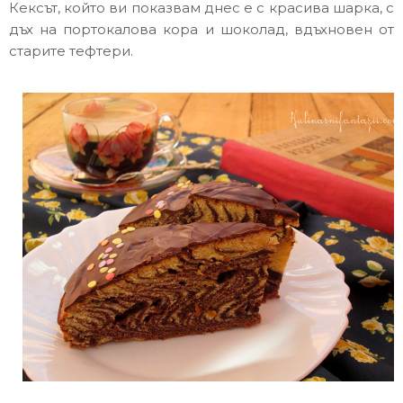
Кексът, който ви показвам днес е с красива шарка, с
дъх на портокалова кора и шоколад, вдъхновен от
старите тефтери.