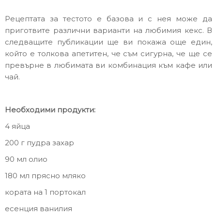
Рецептата за тестото е базова и с нея може да
приготвите различни варианти на любимия кекс. В
следващите публикации ще ви покажа още един,
който е толкова апетитен, че съм сигурна, че ще се
превърне в любимата ви комбинация към кафе или
чай.
Необходими продукти:
4 яйца
200 г пудра захар
90 мл олио
180 мл прясно мляко
кората на 1 портокал
есенция ванилия