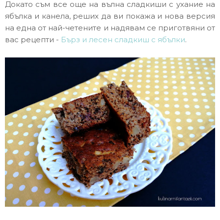
Докато съм все още на вълна сладкиши с ухание на
ябълка и канела, реших да ви покажа и нова версия
на една от най-четените и надявам се приготвяни от
вас рецепти -
Бърз и лесен сладкиш с ябълки
.