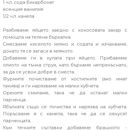
1 ч.л. сода бикарбонат
есенция ванилия
1/2 ч.л. канела
Разбиваме яйцето заедно с кокосовата захар с
помощта на телена бъркалка.
Смесваме киселото мляко и содата и изчакваме,
докато тя се загаси в млякото.
Добавяме ги в купата при яйцето. Прибавяме
олиото на тънка струя, като бъркаме непрекъснато,
за да се усвои добре в сместа.
Фурмите почистваме от костилките (ако имат
такива) и ги нарязваме на малки кубчета.
Орехите смиламе, така че да останат малки
парченца.
Ябълката също се почиства и нарязва на кубчета.
Поръсваме я с канела, така че да се овкусят
парченцата.
Към течните съставки добавяме брашното -