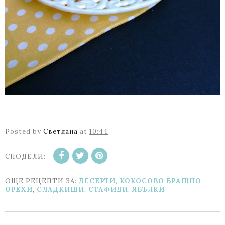
Posted by
Светлана
at
10:44
СПОДЕЛИ:
ОЩЕ РЕЦЕПТИ ЗА:
ДЕСЕРТИ
,
КОКОСОВО БРАШНО
,
ОРЕХИ
,
СЛАДКИШИ
,
СТАФИДИ
,
ЯБЪЛКИ