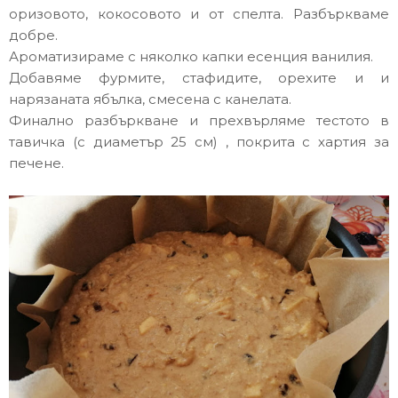
оризовото, кокосовото и от спелта. Разбъркваме
добре.
Ароматизираме с няколко капки есенция ванилия.
Добавяме фурмите, стафидите, орехите и и
нарязаната ябълка, смесена с канелата.
Финално разбъркване и прехвърляме тестото в
тавичка (с диаметър 25 см) , покрита с хартия за
печене.