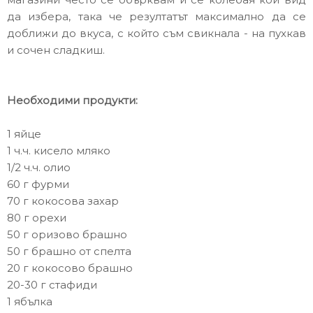
да избера, така че резултатът максимално да се
доближи до вкусa, с който съм свикнала - на пухкав
и сочен сладкиш.
Необходими продукти:
1 яйце
1 ч.ч. кисело мляко
1/2 ч.ч. олио
60 г фурми
70 г кокосова захар
80 г орехи
50 г оризово брашно
50 г брашно от спелта
20 г кокосово брашно
20-30 г стафиди
1 ябълка