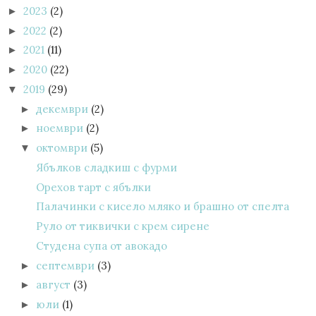
2023
(2)
►
2022
(2)
►
2021
(11)
►
2020
(22)
►
2019
(29)
▼
декември
(2)
►
ноември
(2)
►
октомври
(5)
▼
Ябълков сладкиш с фурми
Орехов тарт с ябълки
Палачинки с кисело мляко и брашно от спелта
Руло от тиквички с крем сирене
Студена супа от авокадо
септември
(3)
►
август
(3)
►
юли
(1)
►