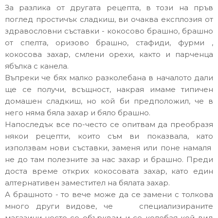
За разлика от другата рецепта, в този на пръв
поглед простичък сладкиш, ви очаква експлозия от
здравословни съставки - кокосово брашно, брашно
от спелта, оризово брашно, стафиди, фурми ,
кокосова захар, смлени орехи, както и парченца
ябълка с канела.
Въпреки че бях малко разколебана в началото дали
ще се получи, всъщност, накрая имаме типичен
домашен сладкиш, но кой би предположил, че в
него няма бяла захар и бяло брашно.
Напоследък все по-често се опитвам да преобразя
някои рецепти, които съм ви показвала, като
използвам нови съставки, заменя или поне намаля
не до там полезните за нас захар и брашно. Преди
доста време открих кокосовата захар, като един
алтернативен заместител на бялата захар.
А брашното - то вече може да се замени с толкова
много други видове, че специализираните
магазини често се обърквам и се колебая кой вид