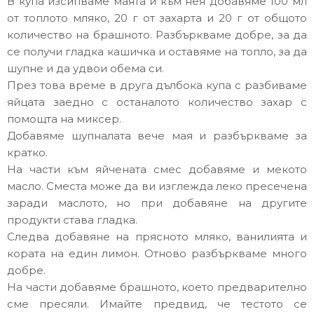
В купа изсипваме маята и към нея добавяме 100 мл
от топлото мляко, 20 г от захарта и 20 г от общото
количество на брашното. Разбъркваме добре, за да
се получи гладка кашичка и оставяме на топло, за да
шупне и да удвои обема си.
През това време в друга дълбока купа с разбиваме
яйцата заедно с останалото количество захар с
помощта на миксер.
Добавяме шупналата вече мая и разбъркваме за
кратко.
На части към яйчената смес добавяме и мекото
масло. Сместа може да ви изглежда леко пресечена
заради маслото, но при добавяне на другите
продукти става гладка.
Следва добавяне на прясното мляко, ванилията и
кората на един лимон. Отново разбъркваме много
добре.
На части добавяме брашното, което предварително
сме пресяли. Имайте предвид, че тестото се