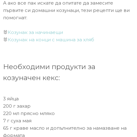
А ако все пак искате да опитате да замесите
първите си домашни козунаци, тези рецепти ще ви
помогнат:
🐰
Козунак за начинаещи
🐰
Козунак на конци с машина за хляб
Необходими продукти за
козуначен кекс:
3 яйца
200 г захар
220 мл прясно мляко
7 г суха мая
65 г краве масло и допълнително за намазване на
формата