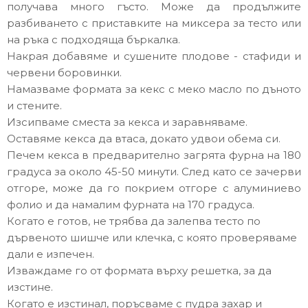
получава много гъсто. Може да продължите
разбиването с приставките на миксера за тесто или
на ръка с подходяща бъркалка.
Накрая добавяме и сушените плодове - стафиди и
червени боровинки.
Намазваме формата за кекс с меко масло по дъното
и стените.
Изсипваме сместа за кекса и заравняваме.
Оставяме кекса да втаса, докато удвои обема си.
Печем кекса в предварително загрята фурна на 180
градуса за около 45-50 минути. След като се зачерви
отгоре, може да го покрием отгоре с алуминиево
фолио и да намалим фурната на 170 градуса.
Когато е готов, не трябва да залепва тесто по
дървеното шишче или клечка, с която проверяваме
дали е изпечен.
Изваждаме го от формата върху решетка, за да
изстине.
Когато е изстинал, поръсваме с пудра захар и