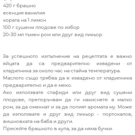
420 г брашно
есенция ванилия
кората на 1 лимон
100 г сушени плодове по избор
20-30 мл тъмен ром или друг вид ликьор
За успешното изпълнение на рецептата е важно
яйцата да са предварително извадени от
хладилника за около час на стайна температура.
Маслото също трябва да е извадено от хладилника
предварително и да е меко.
Ако използвате стафиди или друг вид сушени
плодове, препоръчвам да ги накиснете в малко
ром, за да омекнат и за да попият аромата му. Може
да използвате и друг вид ликьор - портокалов,
вишновката на баба и други.
Пресейте брашното в купа, за да няма бучки.