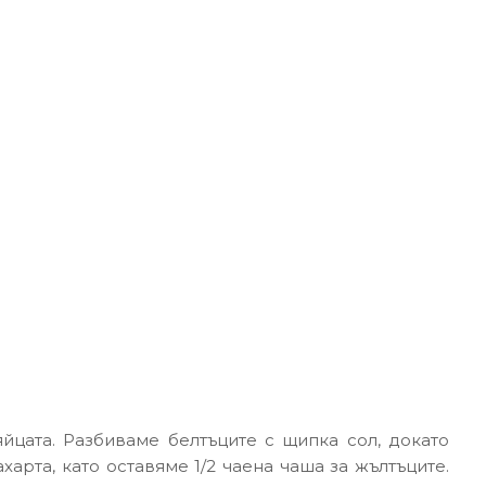
йцата. Разбиваме белтъците с щипка сол, докато
харта, като оставяме 1/2 чаена чаша за жълтъците.