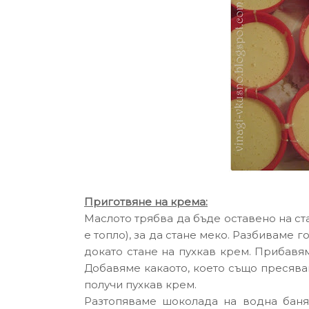
Приготвяне на крема:
Маслото трябва да бъде оставено на ст
е топло), за да стане меко. Разбиваме 
докато стане на пухкав крем. Прибавя
Добавяме какаото, което също пресява
получи пухкав крем.
Разтопяваме шоколада на водна баня