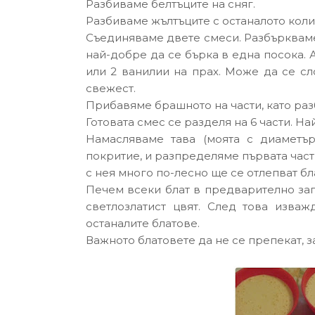
Разбиваме белтъците на сняг.
Разбиваме жълтъците с останалото колич
Съединяваме двете смеси. Разбъркваме 
най-добре да се бърка в една посока. 
или 2 ванилии на прах. Може да се сл
свежест.
Прибавяме брашното на части, като ра
Готовата смес се разделя на 6 части. Н
Намасляваме тава (моята с диаметъ
покритие, и разпределяме първата част 
с нея много по-лесно ще се отлепват бл
Печем всеки блат в предварително загр
светлозлатист цвят. След това изва
останалите блатове.
Важното блатовете да не се препекат, з