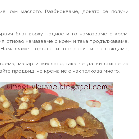
е към маслото. Разбъркваме, докато се получи
рвия блат върху поднос и го намазваме с крем.
я, отново намазваме с крем и така продължаваме,
Намазваме тортата и отстрани и заглаждаме,
рема, макар и мислено, така че да ви стигне за
йте предвид, че крема не е чак толкова много.