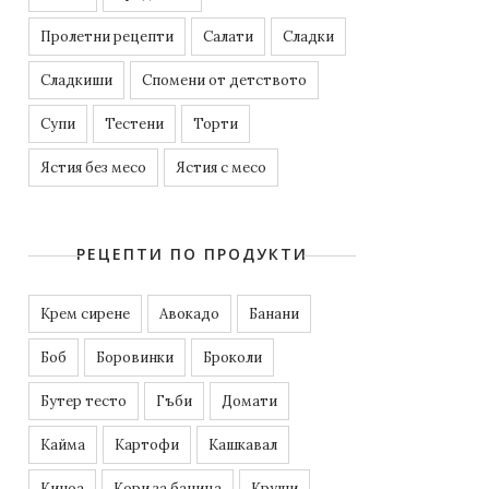
Пролетни рецепти
Салати
Сладки
Сладкиши
Спомени от детството
Супи
Тестени
Торти
Ястия без месо
Ястия с месо
РЕЦЕПТИ ПО ПРОДУКТИ
Kрем сирене
Авокадо
Банани
Боб
Боровинки
Броколи
Бутер тесто
Гъби
Домати
Кайма
Картофи
Кашкавал
Киноа
Кори за баница
Круши