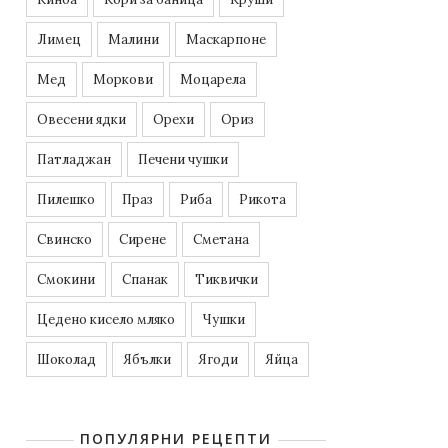
Лимец
Малини
Маскарпоне
Мед
Моркови
Моцарела
Овесени ядки
Орехи
Ориз
Патладжан
Печени чушки
Пилешко
Праз
Риба
Рикота
Свинско
Сирене
Сметана
Смокини
Спанак
Тиквички
Цедено кисело мляко
Чушки
Шоколад
Ябълки
Ягоди
Яйца
ПОПУЛЯРНИ РЕЦЕПТИ