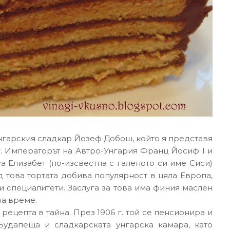
 унгарския сладкар Йозеф Добош, който я представя
. Императорът на Автро-Унгария Франц Йосиф I и
а Елизабет (по-изсвестна с галеното си име Сиси)
ед това тортата добива популярност в цяла Европа,
ки специалитети. Заслуга за това има финия маслен
ва време.
ецепта в тайна. През 1906 г. той се пенсионира и
Будапеща и сладкарската унгарска камара, като