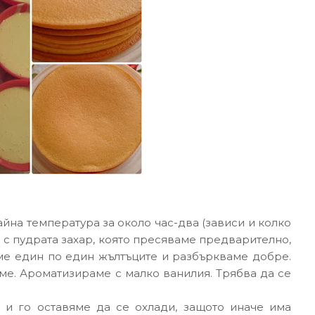
айна температура за около час-два (зависи и колко
го с пудрата захар, която пресяваме предварително,
ме един по един жълтъците и разбъркваме добре.
ме. Ароматизираме с малко ванилия. Трябва да се
 и го оставяме да се охлади, защото иначе има