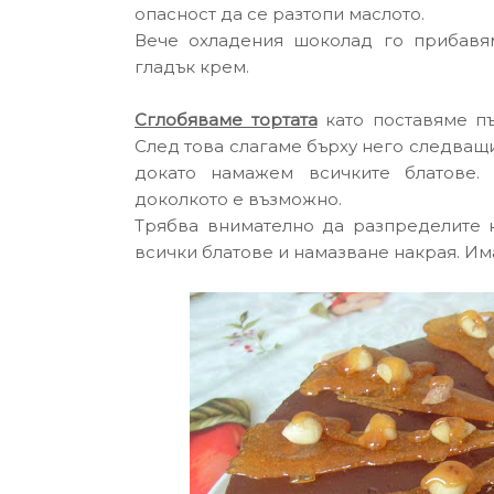
опасност да се разтопи маслото.
Вече охладения шоколад го прибавям
гладък крем.
Сглобяваме тортата
като поставяме пъ
След това слагаме бърху него следващи
докато намажем всичките блатове. 
доколкото е възможно.
Трябва внимателно да разпределите к
всички блатове и намазване накрая. Има