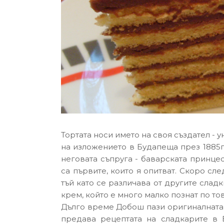
Тортата носи името на своя създател -
на изложението в Будапеща през 1885г
неговата съпруга - баварската принцес
са първите, които я опитват. Скоро сл
тъй като се различава от другите слад
крем, който е много малко познат по то
Дълго време Добош пази оригиналната р
предава рецептата на сладкарите в 