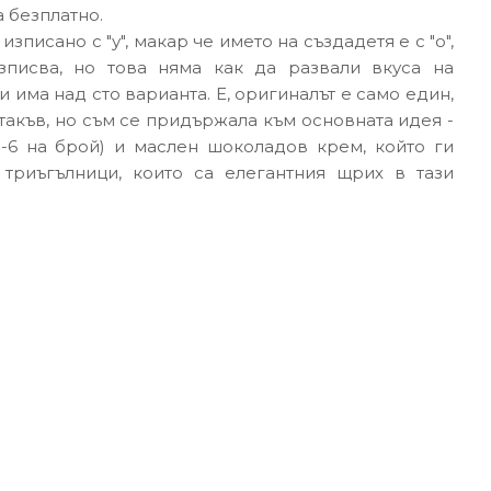
 безплатно.
зписано с "у", макар че името на създадетя е с "о",
зписва, но това няма как да развали вкуса на
и има над сто варианта. Е, оригиналът е само един,
такъв, но съм се придържала към основната идея -
-6 на брой) и маслен шоколадов крем, който ги
триъгълници, които са елегантния щрих в тази