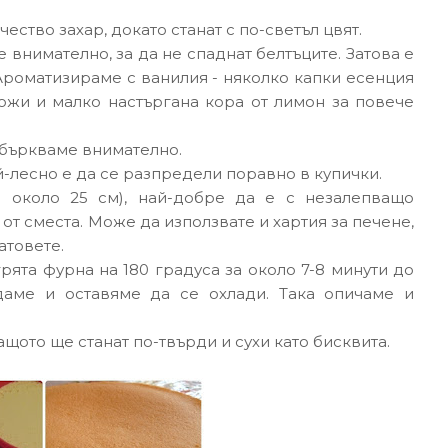
ество захар, докато станат с по-светъл цвят.
внимателно, за да не спаднат белтъците. Затова е
Ароматизираме с ванилия - няколко капки есенция
ожи и малко настъргана кора от лимон за повече
збъркваме внимателно.
ай-лесно е да се разпредели поравно в купички.
р около 25 см), най-добре да е с незалепващо
от сместа. Може да използвате и хартия за печене,
атовете.
ята фурна на 180 градуса за около 7-8 минути до
ждаме и оставяме да се охлади. Така опичаме и
ащото ще станат по-твърди и сухи като бисквита.