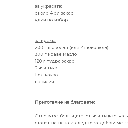
за украсата:
около 4 с.л захар
ядки по избор
за крема:
200 г шоколад (или 2 шоколада)
300 г краве масло
120 г пудра захар
2 жълтъка
1 с.л какао
ванилия
Приготвяне на блатовете:
Отделяме белтъците от жълтъците на я
станат на пяна и след това добавяме за