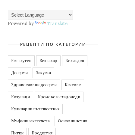
Powered by
Translate
РЕЦЕПТИ ПО КАТЕГОРИИ
Без глутен
Без захар
Великден
Десерти
Закуска
Здравословни десерти
Кексове
Козунаци
Кремове и сладоледи
Кулинарни пътешествия
Мъфини и кексчета
Основни ястия
Питки
Предястия