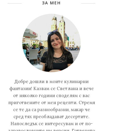
ЗА МЕН
Добре дошли в моите кулинарни
фантазии! Казвам се Светлана и вече
от няколко години споделям с вас
приготвените от мен рецепти. Стремя
се те да са разнообразни, макар че
сред тях преобладават десертите.
Напоследък се интересувам и от по-
здравословните им версии. Готвенето