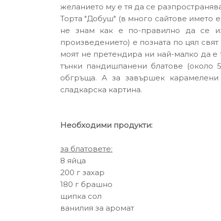
желанието му е тя да се разпространява
Торта "Добуш" (в много сайтове името е и
не знам как е по-правилно да се и
произведението) е позната по цял свят 
моят не претендира ни най-малко да е 
тънки пандишпанени блатове (около 5
обгръща. А за завършек карамелени 
сладкарска картина.
Необходими продукти:
за блатовете:
8 яйца
200 г захар
180 г брашно
щипка сол
ванилия за аромат