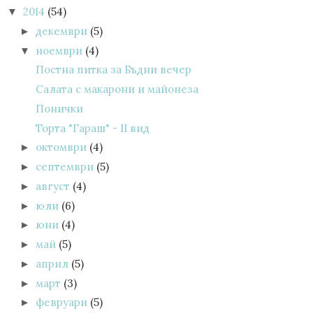
2014
(54)
▼
декември
(5)
►
ноември
(4)
▼
Постна питка за Бъдни вечер
Салата с макарони и майонеза
Понички
Торта "Гараш" - II вид
октомври
(4)
►
септември
(5)
►
август
(4)
►
юли
(6)
►
юни
(4)
►
май
(5)
►
април
(5)
►
март
(3)
►
февруари
(5)
►