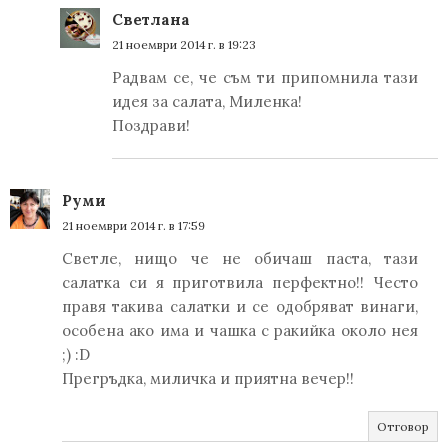
Светлана
21 ноември 2014 г. в 19:23
Радвам се, че съм ти припомнила тази
идея за салата, Миленка!
Поздрави!
Руми
21 ноември 2014 г. в 17:59
Светле, нищо че не обичаш паста, тази
салатка си я приготвила перфектно!! Често
правя такива салатки и се одобряват винаги,
особена ако има и чашка с ракийка около нея
;) :D
Прегръдка, миличка и приятна вечер!!
Отговор