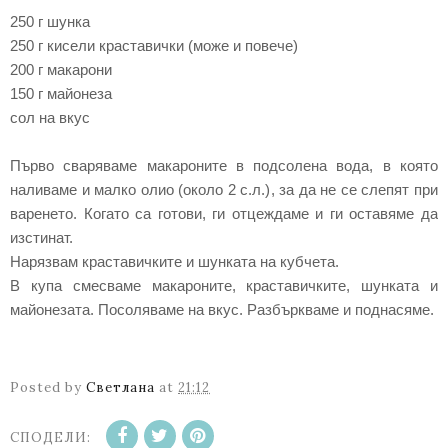
250 г шунка
250 г кисели краставички (може и повече)
200 г макарони
150 г майонеза
сол на вкус
Първо сваряваме макароните в подсолена вода, в която
наливаме и малко олио (около 2 с.л.), за да не се слепят при
варенето. Когато са готови, ги отцеждаме и ги оставяме да
изстинат.
Нарязвам краставичките и шунката на кубчета.
В купа смесваме макароните, краставичките, шунката и
майонезата. Посоляваме на вкус. Разбъркваме и поднасяме.
Posted by
Светлана
at
21:12
СПОДЕЛИ: