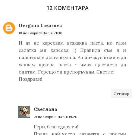
12 КОМЕНТАРА
Gergana Lazarova
18 ноември 2014 г. в 21:30
И аз не харесвам всякаква паста, но тази
салатка ми харесва. ;) Правила съм я и
наистина е доста вкусна. А най-вкусно ми е да
хапвам прясна паста - имах щастието да
опитам. Горещо ти препоръчвам, Светле!
Поздрави!
Отговор
Светлана
21 ноември 2014 г. в 19:20
Гери, благодаря ти!
Правя най-често лазанята с пресни