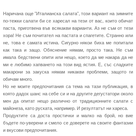
Наричана още "Италианска салата", този вариант на зимните
по-тежки салати би се харесал на тези от вас, които обичат
паста, приготвена във всякакви варианти. Аз не съм от тези
хора! Не съм почитател на пастата и спагетите. Странно или
не, това е самата истина. Сигурно някои биха ме попитали
как така и защо. Обяснение нямам, просто така. Не съм
имала бедствени опити или нещо, което да ме накара да не
ми е любимо хапването на този вид ястия. Е, със сладките
макарони за закуска нямам никакви проблеми, защото ги
обичам много.
Но не моите предпочитания са тема на тази публикация, в
която дадох шанс на себе си и на другите дегустатори около
мен да опитат нещо различно от традиционните салати с
майонеза, като руската, например. И резултатът ни хареса.
Продуктите са доста простички и малко на брой, но вие
бъдете по-уверени и смело се доверете на своите фантазии
и вкусови предпочитания.