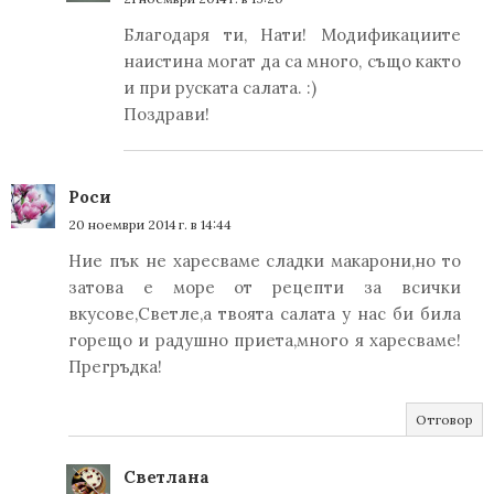
Благодаря ти, Нати! Модификациите
наистина могат да са много, също както
и при руската салата. :)
Поздрави!
Роси
20 ноември 2014 г. в 14:44
Ние пък не харесваме сладки макарони,но то
затова е море от рецепти за всички
вкусове,Светле,а твоята салата у нас би била
горещо и радушно приета,много я харесваме!
Прегръдка!
Отговор
Светлана