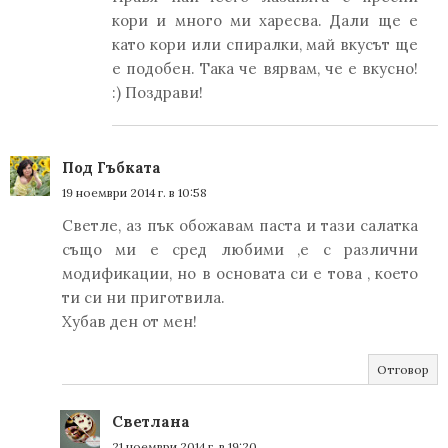
кори и много ми харесва. Дали ще е
като кори или спиралки, май вкусът ще
е подобен. Така че вярвам, че е вкусно!
:) Поздрави!
Под Гъбката
19 ноември 2014 г. в 10:58
Светле, аз пък обожавам паста и тази салатка
също ми е сред любими ,е с различни
модификации, но в основата си е това , което
ти си ни приготвила.
Хубав ден от мен!
Отговор
Светлана
21 ноември 2014 г. в 19:20