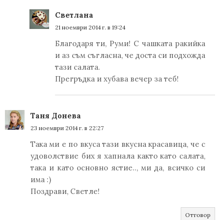
Светлана
21 ноември 2014 г. в 19:24
Благодаря ти, Руми! С чашката ракийка
и аз съм съгласна, че доста си подхожда
тази салата.
Прегръдка и хубава вечер за теб!
Таня Донева
23 ноември 2014 г. в 22:27
Така ми е по вкуса тази вкусна красавица, че с
удоволствие бих я хапнала както като салата,
така и като основно ястие.., ми да, всичко си
има :)
Поздрави, Светле!
Отговор