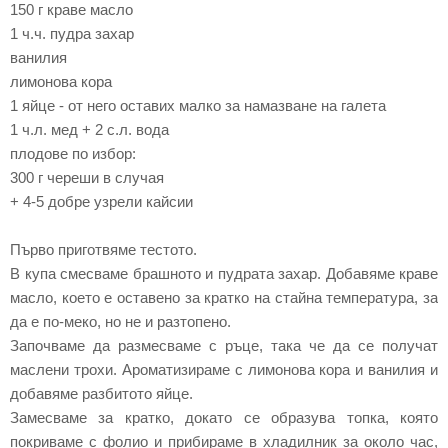
150 г краве масло
1 ч.ч. пудра захар
ванилия
лимонова кора
1 яйце - от него оставих малко за намазване на галета
1 ч.л. мед + 2 с.л. вода
плодове п
о избор:
300 г чере
ши
в сл
уча
я
+
4-5
добре
у
зрели кайсии
Първо приготвяме тестото.
В купа смесваме брашното и пудрата захар. Добавяме краве
масло, което е оставено за кратко на стайна температура, за
да е по-меко, но не и разтопено.
Започваме да размесваме с ръце, така че да се получат
маслени трохи. Ароматизираме с лимонова кора и ванилия и
добавяме разбитото яйце.
Замесваме за кратко, докато се образува топка, която
покриваме с фолио и прибираме в хладилник за около час,