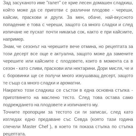
Зад засуканото име "галет" се крие лесен домашен сладкиш,
който може да се приготви с различни плодове - череши,
кайсии, праскови и други. За мен, обаче, най-вкусното
попадение е това с череши, защото са много сладки и след
изпичане не пускат почти никакъв сок, както е при кайсиите,
например.
Знам, че сезонът на черешите вече отмина, но рецептата за
този десерт все още е актуална, защото може да замените
черешите или кайсиите с плодовете, които в момента са в
сезон - като сливи, праскови или нектарини. Дори мисля, че и
с бор
о
винки ще се получи много изкушаващ десерт, защото
те също са много сладки и ароматни.
Накратко този сладкиш се състои в една основн
a
стъпка -
приготвянето на маслено тесто. След това остава само
подреждането на плодовете и изпичането му.
Точните пропорции за тестото си ги записах, след като
изгледах едно предаване със Севда (която тази година
спечели Master Chef ), в което тя показа стъпка по стъпка
рецептата.