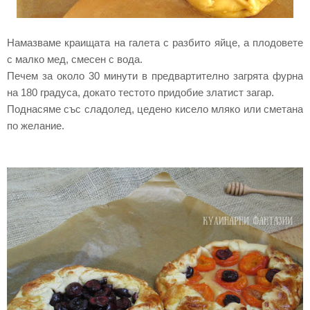
Намазваме краищата на галета с разбито яйце, а плодовете
с малко мед, смесен с вода.
Печем за около 30 минути в предвартително загрята фурна
на 180 градуса, докато тестото придобие златист загар.
Поднасяме със сладолед, цедено кисело мляко или сметана
по желание.