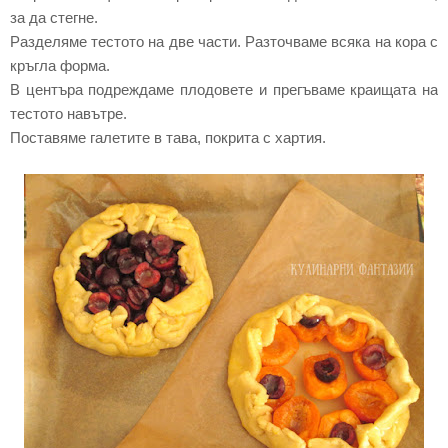
за да стегне.
Разделяме тестото на две части. Разточваме всяка на кора с
кръгла форма.
В центъра подреждаме плодовете и прегъваме краищата на
тестото навътре.
Поставяме галетите в тава, покрита с хартия.