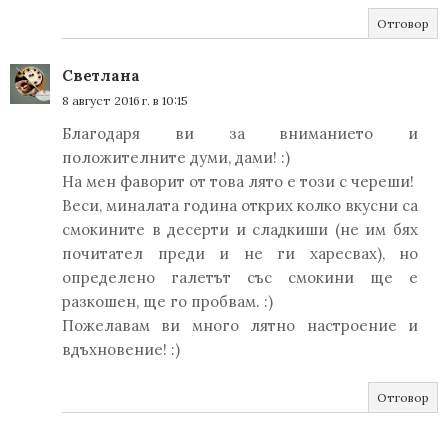
Отговор
Светлана
8 август 2016 г. в 10:15
Благодаря ви за вниманието и
положителните думи, дами! :)
На мен фаворит от това лято е този с череши!
Веси, миналата година открих колко вкусни са
смокините в десерти и сладкиши (не им бях
почитател преди и не ги харесвах), но
определено галетът със смокини ще е
разкошен, ще го пробвам. :)
Пожелавам ви много лятно настроение и
вдъхновение! :)
Отговор