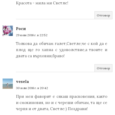
Красота - мила ми Светле!
Отговор
Роси
29 юли 2016 г. в 22:52
Толкова да обичам галет,Светле,че с кой да е
плод ще го хапна с удоволствие,а твоите и
двата са върховни,браво!
Отговор
vesela
30 юли 2016 г. в 20:42
При мен фаворит е сякаш прасковения, както
и смокиновия, но и с череши обичам, та ще се
черпя и от двата, Светле:) Поздрави!