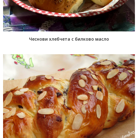
Чеснови хлебчета с билково масло