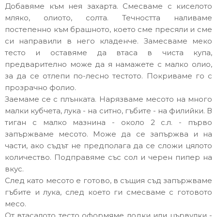
Добавяме към нея захарта. Смесваме с киселото
мляко, олиото, солта. Течността наливаме
постепенно към брашното, което сме пресяли и сме
си направили в него кладенче. Замесваме меко
тесто и оставяме да втаса в чиста купа,
предварително може да я намажете с малко олио,
за да се отлепи по-лесно тестото. Покриваме го с
прозрачно фолио.
Заемаме се с плънката. Нарязваме месото на много
малки кубчета, лука - на ситно, гъбите - на филийки. В
тиган с малко мазнина - около 2 с.л. - първо
запържваме месото. Може да се запържва и на
части, ако съдът не предполага да се сложи цялото
количество. Подправяме със сол и черен пипер на
вкус.
След като месото е готово, в същия съд запържваме
гъбите и лука, след което ги смесваме с готовото
месо.
От втасалото тесто оформяме лодки или цървулки -