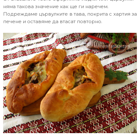
няма такова значение как ще ги наречем.
Подреждаме цървулките в тава, покрита с хартия за
печене и оставяме да втасат повторно.