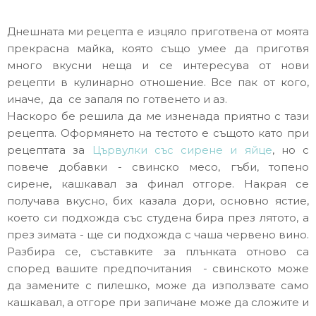
Днешната ми рецепта е изцяло приготвена от моята
прекрасна майка, която също умее да приготвя
много вкусни неща и се интересува от нови
рецепти в кулинарно отношение. Все пак от кого,
иначе, да се запаля по готвенето и аз.
Наскоро бе решила да ме изненада приятно с тази
рецепта. Оформянето на тестото е същото като при
рецептата за
Цървулки със сирене и яйце
, но с
повече добавки - свинско месо, гъби, топено
сирене, кашкавал за финал отгоре. Накрая се
получава вкусно, бих казала дори, основно ястие,
което си подхожда със студена бира през лятото, а
през зимата - ще си подхожда с чаша червено вино.
Разбира се, съставките за плънката отново са
според вашите предпочитания - свинското може
да замените с пилешко, може да използвате само
кашкавал, а отгоре при запичане може да сложите и