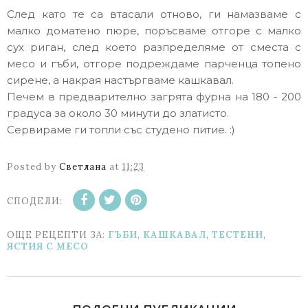
След като те са втасали отново, ги намазваме с
малко доматено пюре, поръсваме отгоре с малко
сух риган, след което разпределяме от сместа с
месо и гъби, отгоре подреждаме парченца топено
сирене, а накрая настъргваме кашкавал.
Печем в предварително загрята фурна на 180 - 200
градуса за около 30 минути до златисто.
Сервираме ги топли със студено питие. :)
Posted by
Светлана
at
11:23
СПОДЕЛИ:
ОЩЕ РЕЦЕПТИ ЗА:
ГЪБИ
,
КАШКАВАЛ
,
ТЕСТЕНИ
,
ЯСТИЯ С МЕСО