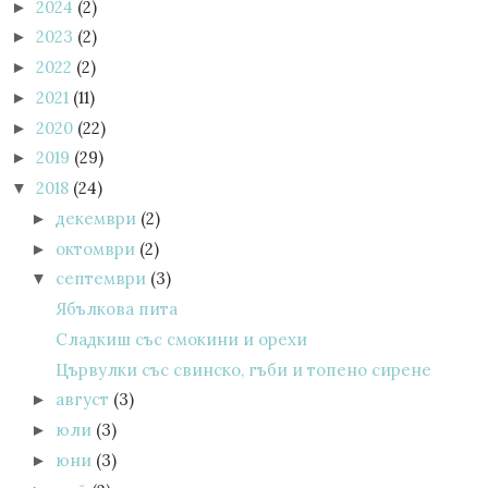
2024
(2)
►
2023
(2)
►
2022
(2)
►
2021
(11)
►
2020
(22)
►
2019
(29)
►
2018
(24)
▼
декември
(2)
►
октомври
(2)
►
септември
(3)
▼
Ябълкова пита
Сладкиш със смокини и орехи
Цървулки със свинско, гъби и топено сирене
август
(3)
►
юли
(3)
►
юни
(3)
►