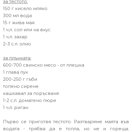
за тестото:
150 г кисело мляко
300 мл вода
15 г жива мая
1 ч.л. сол или на вкус
1 ч.л. захар
2-3 с.л. олио
за плънката:
600-700 свинско месо - от плешка
1 глава лук
200-250 г гъби
топено сирене
кашкавал за поръсване
1-2 с.л. доматено пюре
1 ч.л. риган
Първо се приготвя тестото. Разтваряме маята във
водата - трябва да е топла, но не и гореща.