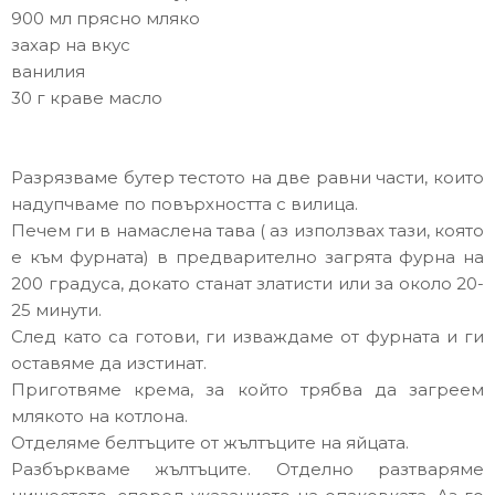
900 мл прясно мляко
захар на вкус
ванилия
30 г краве масло
Разрязваме бутер тестото на две равни части, които
надупчваме по повърхността с вилица.
Печем ги в намаслена тава ( аз използвах тази, която
е към фурната) в предварително загрята фурна на
200 градуса, докато станат златисти или за около 20-
25 минути.
След като са готови, ги изваждаме от фурната и ги
оставяме да изстинат.
Приготвяме крема, за който трябва да загреем
млякото на котлона.
Отделяме белтъците от жълтъците на яйцата.
Разбъркваме жълтъците. Отделно разтваряме