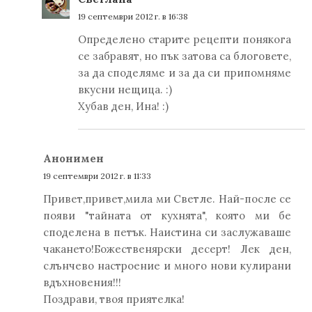
19 септември 2012 г. в 16:38
Определено старите рецепти понякога
се забравят, но пък затова са блоговете,
за да споделяме и за да си припомняме
вкусни нещица. :)
Хубав ден, Ина! :)
Анонимен
19 септември 2012 г. в 11:33
Привет,привет,мила ми Светле. Най-после се
появи "тайната от кухнята", която ми бе
споделена в петък. Наистина си заслужаваше
чакането!Божественярски десерт! Лек ден,
слънчево настроение и много нови кулирани
вдъхновения!!!
Поздрави, твоя приятелка!