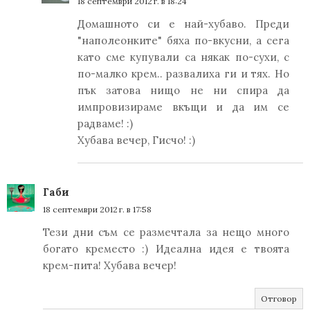
18 септември 2012 г. в 18:24
Домашното си е най-хубаво. Преди
"наполеонките" бяха по-вкусни, а сега
като сме купували са някак по-сухи, с
по-малко крем.. развалиха ги и тях. Но
пък затова нищо не ни спира да
импровизираме вкъщи и да им се
радваме! :)
Хубава вечер, Гисчо! :)
Габи
18 септември 2012 г. в 17:58
Тези дни съм се размечтала за нещо много
богато креместо :) Идеална идея е твоята
крем-пита! Хубава вечер!
Отговор