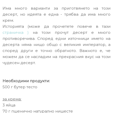
Има много варианти за приготвянето на този
десерт, но идеята е една - трябва да има много
крем.
Историята (може да прочетете повече в тази
страничка )
на този прочут десерт е много
противоречива. Според едни източници името на
десерта няма нищо общо с великия император, а
според други е точно обратното. Важното е, че
можем да се насладим на прекрасния вкус на този
чудесен десерт.
Необходими продукти:
500 г бутер тесто
за крема:
3 яйца
70 г пшенично натурално нишесте