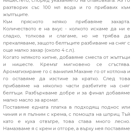
нишестето, според указанието на опаковката. Аз го
разтворих със 100 мл вода и го прибавих към
жълтъците.
Към прясното мляко прибавяме захарта.
Количеството е на вкус - колкото искаме да ни е
сладко, толкова и слагаме, но не трябва да
прекаляваме, защото белтъците разбиваме на сняг с
още малко захар (около 4 с.л.).
Когато млякото кипне, добавяме сместа от жълтъци
и нишесте. Кремът мигновено се сгъстява.
Ароматизираме го с ванилия.Махаме го от котлона и
го оставяме да изстине за кратко. След това
прибавяме на няколко части разбитите на сняг
белтъци. Разбъркваме добре и за финал добавяме
малко масло за аромат.
Поставяме едната платка в подходящ поднос или
чиния и я пълним с крема, с помощта на шприц. Тъй
като е куха отвътре, това става много лесно.
Намазваме я с крем и отгоре, а върху нея поставяме