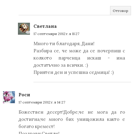
Отговор
Светлана
17 септември 2012 г. в 11:27
Много ти благодаря, Дани!
Разбира се, че може да се почерпиш с
колкото парченца искаш - има
достатъчно за всички. :)
Приятен ден и успешна седмица! :)
Роси
17 септември 2012 г. в 14:27
Божествен десерт!Добре,че не мога да го
достигна,че много бих унищожила както е
богато кремест!
Поздрави,Светле!