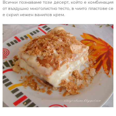
Всички познаваме този десерт, който е комбинация
от въздушно многолистно тесто, в чиито пластове се
е скрил нежен ванилов крем.