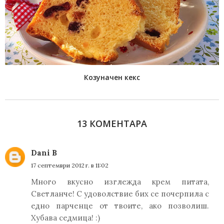
Козуначен кекс
13 КОМЕНТАРА
Dani B
17 септември 2012 г. в 11:02
Много вкусно изглежда крем питата,
Светланче! С удоволствие бих се почерпила с
едно парченце от твоите, ако позволиш.
Хубава седмица! :)