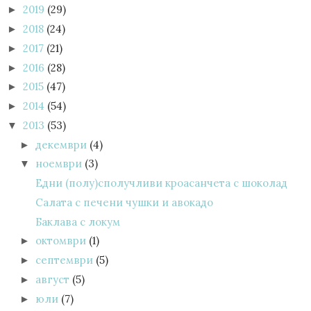
2019
(29)
►
2018
(24)
►
2017
(21)
►
2016
(28)
►
2015
(47)
►
2014
(54)
►
2013
(53)
▼
декември
(4)
►
ноември
(3)
▼
Едни (полу)сполучливи кроасанчета с шоколад
Салата с печени чушки и авокадо
Баклава с локум
октомври
(1)
►
септември
(5)
►
август
(5)
►
юли
(7)
►