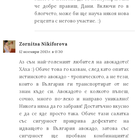
че добре правиш, Дани. Включи го в
блогчето, може би ще науча някоя нова
рецепта с негово участие. :)
Zornitsa Nikiforova
12 ноември 2013 г. в 0:30
Аз съм най-големият любител на авокадото!
ХАха :) Обаче това го казвам, след като опитах
истинското авокадо - тропическото, а не тези,
които в България ги транспортират от не
знам къде си. Авокадото е колкото пъпеш,
сочно, много по-леко и направо уникално!
Никога няма да го забравя! Достатъчно вкусно
е да се яде просто така. Обаче тази салатка
със сигурност прикрива дефектите на
идващото в България авокадо, затова със
сигурност ще пробвам комбинацията!