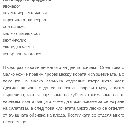
авокадо*
печени червени чушки
царевица от консерва
сол на вкус
малко лимонов сок
зехтин/олио
скилидка чесън
копър или магданоз
Първо разрязваме авокадото на две половинки. След това с
малко ножче правим прорез между кората и сърцевината, а с
помощта на малка лъжичка отделяме вътрешната част.
Другият вариант е да се направят прорези върху самата
сърцевина, като я нарязваме на кубчета (внимаваме да не
нарежем кората, защото може да я използваме за сервиране
на салатата), а след това кубчетата много лесно се отделят
от външната обвивка на плода. Костилката се отделя много
лесно също.