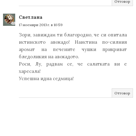
Отговор
Светлана
17 ноември 2013 г. в 10:59
Зори, завиждам ти благородно, че си опитала
истинското авокадо! Наистина по-силния
аромат на печените чушки прикриват
бледоликия на авокадото.
Роси, Лу, радвам се, че салатката ви е
харесала!
Успешна идна седмица!
Отговор