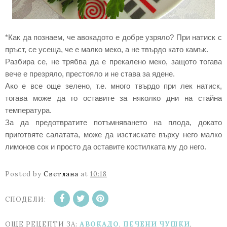
*Как да познаем, че авокадото е добре узряло? При натиск с
пръст, се усеща, че е малко меко, а не твърдо като камък.
Разбира се, не трябва да е прекалено меко, защото тогава
вече е презряло, престояло и не става за ядене.
Ако е все още зелено, т.е. много твърдо при лек натиск,
тогава може да го оставите за няколко дни на стайна
температура.
За да предотвратите потъмняването на плода, докато
приготвяте салатата, може да изстискате върху него малко
лимонов сок и просто да оставите костилката му до него.
Posted by
Светлана
at
10:18
СПОДЕЛИ:
ОЩЕ РЕЦЕПТИ ЗА:
АВОКАДО
,
ПЕЧЕНИ ЧУШКИ
,