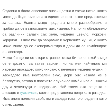
Отдавна в блога липсваше онази цветна и свежа нотка, която
може да бъде възвърната единствено от някое предложение
за салата. Есента също предлага много разнообразие и
трябва да се възползваме максимално. На почит обикновено
са различни салати със зеле, червено цвекло, моркови,
карфиол... Няма как да забравим и червените чушки, с които
може много да се експериментира и дори да се комбинират
с... авокадо.
Може би ще ви се стори странно, може би вече някой също
се е досетил за такъв вариант, но на мен най-много ми
харесва авокадото комбинирано с печените червени чушки. :)
Авокадото има неутрален вкус, дори бих казала че е
безвкусно, затова в повечето случаи се комбинира с някакви
други зеленчуци и подправки. Най-известната рецепта с
авокадо е
гуакамоле
, което представлява нещо като разядка.
Има много полезни свойства и заради това го определят като
супер храна.