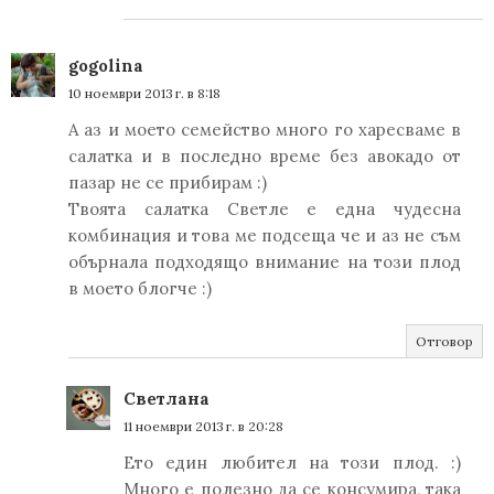
gogolina
10 ноември 2013 г. в 8:18
А аз и моето семейство много го харесваме в
салатка и в последно време без авокадо от
пазар не се прибирам :)
Твоята салатка Светле е една чудесна
комбинация и това ме подсеща че и аз не съм
обърнала подходящо внимание на този плод
в моето блогче :)
Отговор
Светлана
11 ноември 2013 г. в 20:28
Ето един любител на този плод. :)
Много е полезно да се консумира, така