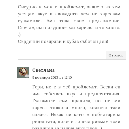
Сигурно в мен е проблемът, защото аз хем
усещам вкус в авокадото, хем не харесвам
гуакамоле. Ама това твое предложение,
Светле, със сигурност ми харесва и то много.
:)
Сърдечни поздрави и хубав съботен ден!
Отговор
Светлана
9 ноември 2013 г. в 12:10
Гери, не е в теб проблемът. Всеки си
има собствен вкус и предпочитания.
Гуакамоле съм правила, но не ми
хареса толкова много, колкото тази
салата. Някак си като е побългарена
рецептата, повече го възприемам този
различен за нашия вкус плод. :)