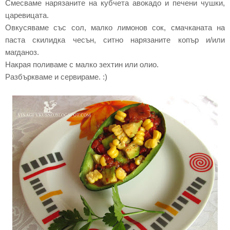
Смесваме нарязаните на кубчета авокадо и печени чушки,
царевицата.
Овкусяваме със сол, малко лимонов сок, смачканата на
паста скилидка чесън, ситно нарязаните копър и/или
магданоз.
Накрая поливаме с малко зехтин или олио.
Разбъркваме и сервираме. :)