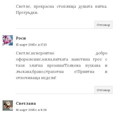
Светле, прекрасна стопляща душата питка.
Прегръдки.
Отговор
Роси
15 март 2015 г. в 17:13
Светле,невероятно добро
оформление,мила,питката наистина грее с
тази златна премяна!Толкова пухкава и
лъскава,браво,страхотна е!Приятна и
отпочиваща неделя!
Отговор
Светлана
16 март 2015 г. в 8:26