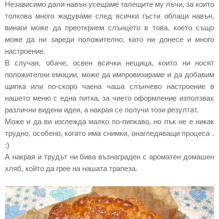
Независимо дали навън усещаме галещите му лъчи, за които
толкова много жадуваме след всички гъсти облаци навън,
винаги може да преоткрием слънцето в това, което също
може да ни зареди положително, като ни донесе и много
настроение.
В случая, обаче, освен всички нещица, които ни носят
положителни емоции, може да импровизираме и да добавим
щипка или по-скоро чаена чаша слънчево настроение в
нашето меню с една питка, за чието оформление използвах
различни видени идеи, а накрая се получи този резултат.
Може и да ви изглежда малко по-пипкаво, но пък не е никак
трудно, особено, когато има
снимки,
онагледяващи процеса .
:)
А накрая и трудът ни бива възнаграден с ароматен домашен
хляб, който да грее на нашата трапеза.