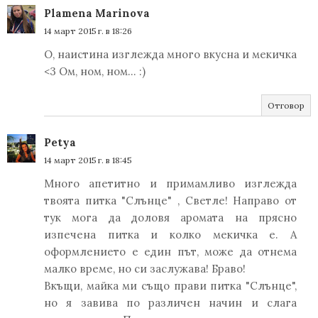
Plamena Marinova
14 март 2015 г. в 18:26
О, наистина изглежда много вкусна и мекичка
<3 Ом, ном, ном... :)
Отговор
Petya
14 март 2015 г. в 18:45
Много апетитно и примамливо изглежда
твоята питка "Слънце" , Светле! Направо от
тук мога да доловя аромата на прясно
изпечена питка и колко мекичка е. А
оформлението е един път, може да отнема
малко време, но си заслужава! Браво!
Вкъщи, майка ми също прави питка "Слънце",
но я завива по различен начин и слага