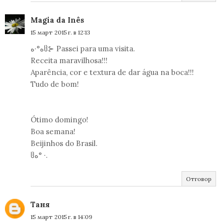
Magia da Inês
15 март 2015 г. в 12:13
ه°·هჱ⊱ Passei para uma visita.
Receita maravilhosa!!!
Aparência, cor e textura de dar água na boca!!!
Tudo de bom!
Ótimo domingo!
Boa semana!
Beijinhos do Brasil.
ჱه° ·.
Отговор
Таня
15 март 2015 г. в 14:09