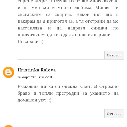
сирене вътре. Получава се също много вкусно
и на мен ми е много любима. Мисля, че
съставките са същите. Някой път ще я
накарам да я приготвя аз, а тя отстрани да ме
наставлява и да направя снимки по
приготвянето, да споделя и нашия вариант.
Поздрави! :)
Отговор
Hristinka Koleva
14 март 2015 г. в 22:11
Разкошна питка си опекла, Светле! Огромно
браво и топли прегръдки за уханието на
домашен уют! :)
Отговор