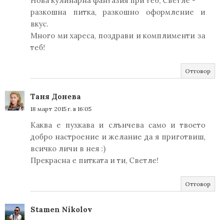
Нова кулинарна фантазия при теб, Светле -
разкошна питка, разкошно оформление и
вкус.
Много ми хареса, поздрави и комплименти за
теб!
Отговор
Таня Донева
18 март 2015 г. в 16:05
Каква е пухкава и слънчева само и твоето
добро настроение и желание да я приготвиш,
всичко личи в нея :)
Прекрасна е питката и ти, Светле!
Отговор
Stamen Nikolov