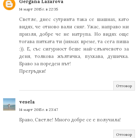
Gergana Lazarova
14 март 2015 г. в 22:35
Светле, днес сутринта така се шашнах, като
видях, че отново вали сняг. Ужас, направо ми
призля, добре че не натрупа. Но видях още
тогава питката ти (нямах време, та сега пиша
:)). Е, със сигурност беше най-слънчевото за
деня, толкова жълтичка, пухкава, душичка.
Браво за пореден път!
Прегръдки!
Отговор
vesela
14 март 2015 г. в 23:47
Браво, Светле! Много добре се е получила!
Отговор