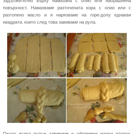
задължително върху намазана с олио или набрашнена
повърхност. Намазваме разточената кора с олио или с
разтопено масло и я нарязваме на горе-долу еднакви
квадрати, които след това завиваме на рула.
Около всяко рулце завиваме и оформени малки плитки.