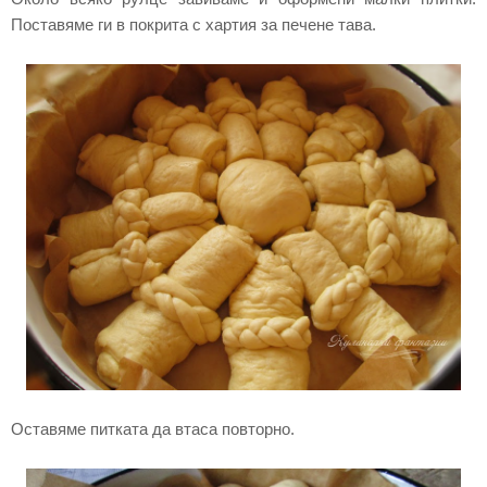
Поставяме ги в покрита с хартия за печене тава.
Оставяме питката да втаса повторно.