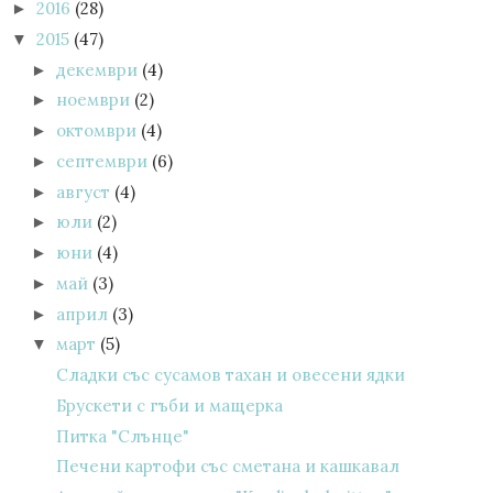
2016
(28)
►
2015
(47)
▼
декември
(4)
►
ноември
(2)
►
октомври
(4)
►
септември
(6)
►
август
(4)
►
юли
(2)
►
юни
(4)
►
май
(3)
►
април
(3)
►
март
(5)
▼
Сладки със сусамов тахан и овесени ядки
Брускети с гъби и мащерка
Питка "Слънце"
Печени картофи със сметана и кашкавал