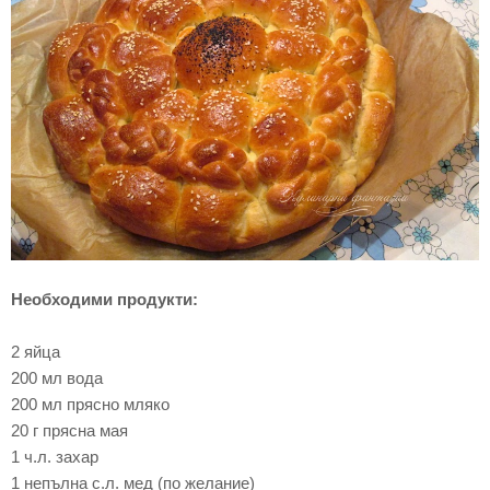
Необходими продукти:
2 яйца
200 мл вода
200 мл прясно мляко
20 г прясна мая
1 ч.л. захар
1 непълна с.л. мед (по желание)