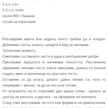
1 ч.л. сол
2-3 с.л. олио
около 800 г брашно
сусам за поръсване
Разтваряме маята във водата, която трябва да е хладка.
Добавяме солта, олиото, захарта и мед по желание.
Затопляме млякото.
Смесваме съставните части в едно и разбъркваме добре.
Пресяваме брашното и наливаме течността. Постепенно
оформяме лепкаво тесто, което омесваме, докато се получи
гладко, меко и нелепнещо по пръстите тесто.
Оставяме го да втаса, докато удвои обема си, като го
покриваме с фолио, за да не изсъхне отгоре.
От втасалото тесто отделяме две малки топки - едната за
център на питката, а другата - за оформяне на плитките.
След това разточваме тестото във формата на правоъгълник