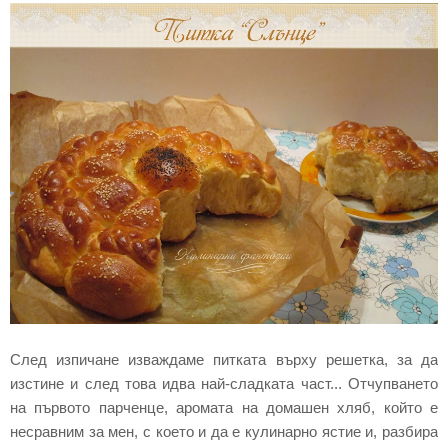
След изпичане изваждаме питката върху решетка, за да
изстине и след това идва най-сладката част... Отчупването
на първото парченце, аромата на домашен хляб, който е
несравним за мен, с което и да е кулинарно ястие и, разбира