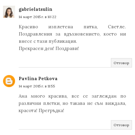
gabrielatsulin
14 март 2015 г. в 10:22
Красиво изплетена питка, Светле.
Поздравления за вдъхновението, което ни
внесе с тази публикация.
Прекрасен ден! Поздрави!
Отговор
Pavlina Petkova
14 март 2015 г. в 11:55
Ама много красива, все се заглеждам по
различни плетки, но такава не съм виждала,
красота! Прегръдка!
Отговор