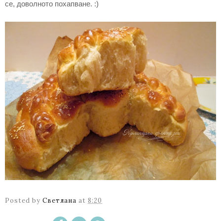
се, доволното похапване. :)
Posted by
Светлана
at
8:20