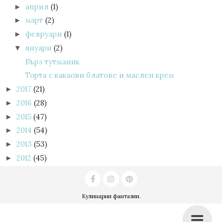
април
(1)
►
март
(2)
►
февруари
(1)
►
януари
(2)
▼
Бърз тутманик
Торта с какаови блатове и маслен крем
2017
(21)
►
2016
(28)
►
2015
(47)
►
2014
(54)
►
2013
(53)
►
2012
(45)
►
Кулинарни фантазии
.