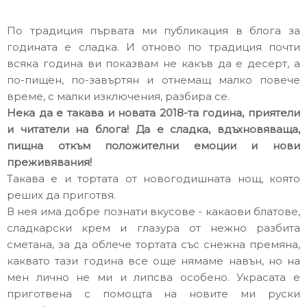
По традиция първата ми публикация в блога за
годината е сладка. И отново по традиция почти
всяка година ви показвам не какъв да е десерт, а
по-пищен, по-завъртян и отнемащ малко повече
време, с малки изключения, разбира се.
Нека да е такава и новата 2018-та година, приятели
и читатели на блога! Да е сладка, вдъхновяваща,
пищна откъм положителни емоции и нови
преживявания!
Такава е и тортата от новогодишната нощ, която
реших да приготвя.
В нея има добре познати вкусове - какаови блатове,
сладкарски крем и глазура от нежно разбита
сметана, за да облече тортата със снежна премяна,
каквато тази година все още нямаме навън, но на
мен лично не ми и липсва особено. Украсата е
приготвена с помощта на новите ми руски