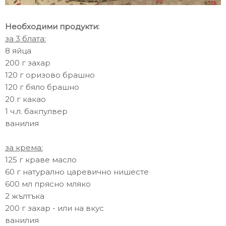
Необходими продукти:
за 3 блата:
8 яйца
200 г захар
120 г оризово брашно
120 г бяло брашно
20 г какао
1 ч.л. бакпулвер
ванилия
за крема:
125 г краве масло
60 г натурално царевично нишесте
600 мл прясно мляко
2 жълтъкa
200 г захар - или на вкус
ванилия