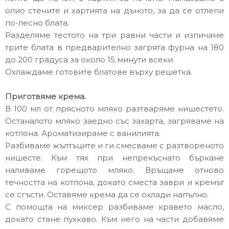
олио стените и хартията на дъното, за да се отлепи
по-лесно блата.
Разделяме тестото на три равни части и изпичаме
трите блата в предварително загрята фурна на 180
до 200 градуса за около 15 минути всеки.
Охлаждаме готовите блатове върху решетка.
Приготвяме крема.
В 100 мл от прясното мляко разтваряме нишестето.
Останалото мляко заедно със захарта, загряваме на
котлона. Ароматизираме с ванилията.
Разбиваме жълтъците и ги смесваме с разтвореното
нишесте. Към тях при непрекъснато бъркане
наливаме горещото мляко. Връщаме отново
течността на котлона, докато сместа заври и кремът
се сгъсти. Оставяме крема да се охлади напълно.
С помощта на миксер разбиваме кравето масло,
докато стане пухкаво. Към него на части добавяме