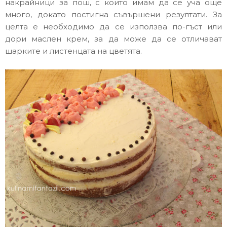
накрайници за пош, с които имам да се уча още
много, докато постигна съвършени резултати. За
целта е необходимо да се използва по-гъст или
дори маслен крем, за да може да се отличават
шарките и листенцата на цветята.