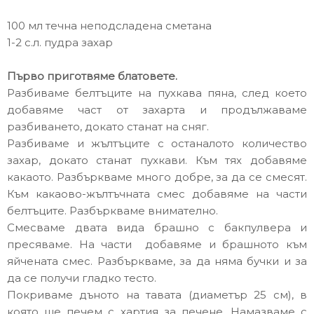
100 мл течна неподсладена сметана
1-2 с.л. пудра захар
Първо приготвяме блатовете.
Разбиваме белтъците на пухкава пяна, след което
добавяме част от захарта и продължаваме
разбиването, докато станат на сняг.
Разбиваме и жълтъците с останалото количество
захар, докато станат пухкави. Към тях добавяме
какаото. Разбъркваме много добре, за да се смесят.
Към какаово-жълтъчната смес добавяме на части
белтъците. Разбъркваме внимателно.
Смесваме двата вида брашно с бакпулвера и
пресяваме. На части добавяме и
брашното
към
яйчената смес. Разбъркваме, за да няма бучки и за
да се получи гладко тесто.
Покриваме дъното на тавата (диаметър 25 см), в
която ще печем с хартия за печене. Намазваме с