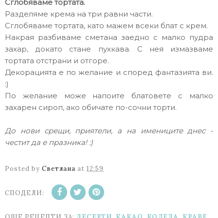
Сглобяваме тортата.
Разделяме крема на три равни части.
Сглобяваме тортата, като мажем всеки блат с крем.
Накрая разбиваме сметана заедно с малко пудра
захар, докато стане пухкава. С нея измазваме
тортата отстрани и отгоре.
Декорацията е по желание и според фантазията ви.
:)
По желание може напоите блатовете с малко
захарен сироп, ако обичате по-сочни торти.
До нови срещи, приятели, а на имениците днес -
честит да е празника! :)
Posted by
Светлана
at
12:59
СПОДЕЛИ:
ОЩЕ РЕЦЕПТИ ЗА:
ДЕСЕРТИ
,
КАКАО
,
КОЛЕДА
,
КРАВЕ