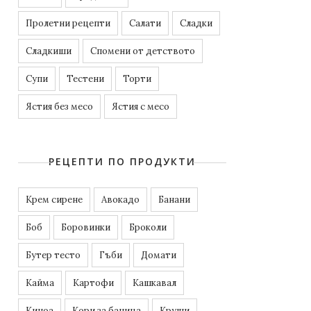
Пролетни рецепти
Салати
Сладки
Сладкиши
Спомени от детството
Супи
Тестени
Торти
Ястия без месо
Ястия с месо
РЕЦЕПТИ ПО ПРОДУКТИ
Kрем сирене
Авокадо
Банани
Боб
Боровинки
Броколи
Бутер тесто
Гъби
Домати
Кайма
Картофи
Кашкавал
Киноа
Кори за баница
Круши