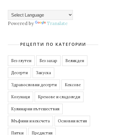
Powered by
Translate
РЕЦЕПТИ ПО КАТЕГОРИИ
Без глутен
Без захар
Великден
Десерти
Закуска
Здравословни десерти
Кексове
Козунаци
Кремове и сладоледи
Кулинарни пътешествия
Мъфини и кексчета
Основни ястия
Питки
Предястия