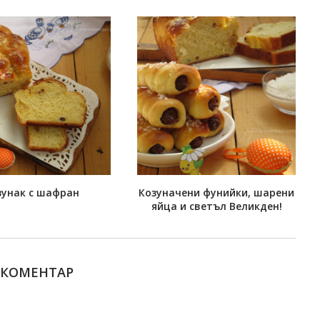
зунак с шафран
Козуначени фунийки, шарени
яйца и светъл Великден!
 КОМЕНТАР