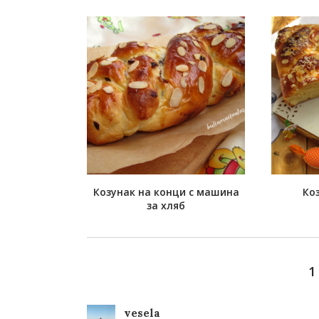
Козунак на конци с машина
Ко
за хляб
1
vesela