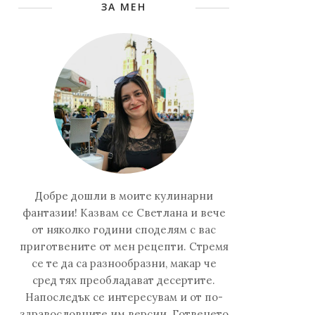
ЗА МЕН
Добре дошли в моите кулинарни
фантазии! Казвам се Светлана и вече
от няколко години споделям с вас
приготвените от мен рецепти. Стремя
се те да са разнообразни, макар че
сред тях преобладават десертите.
Напоследък се интересувам и от по-
здравословните им версии. Готвенето