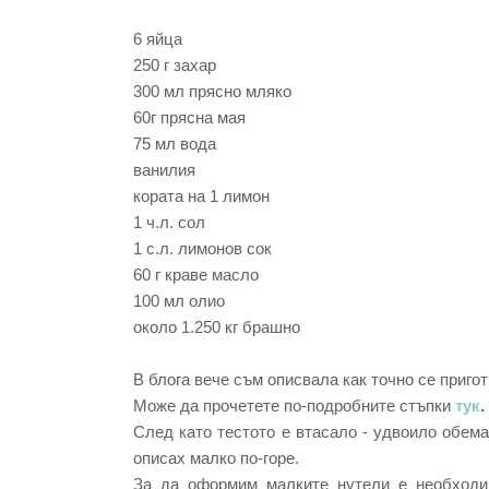
6 яйца
250 г захар
300 мл прясно мляко
60г прясна мая
75 мл вода
ванилия
кората на 1 лимон
1 ч.л. сол
1 с.л. лимонов сок
60 г краве масло
100 мл олио
около 1.250 кг брашно
В блога вече съм описвала как точно се пригот
Може да прочетете по-подробните стъпки
тук
.
След като тестото е втасало - удвоило обема
описах малко по-горе.
За да оформим малките нутели е необходим