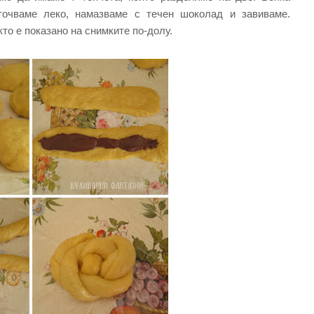
точваме леко, намазваме с течен шоколад и завиваме.
то е показано на снимките по-долу.