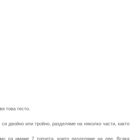
вя това тесто.
 си двойно или тройно, разделяме на няколко части, както
о да имаме 7 топчета, които разделяме на две. Всяка