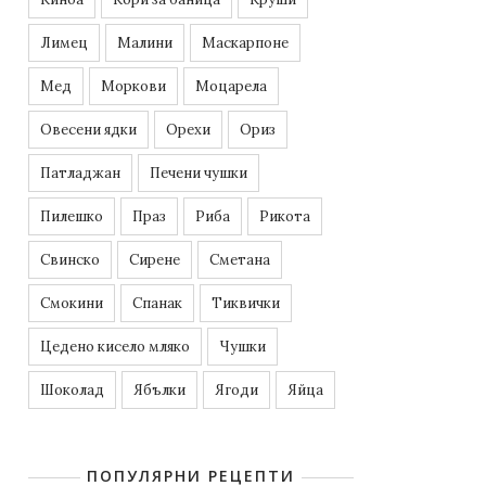
Лимец
Малини
Маскарпоне
Мед
Моркови
Моцарела
Овесени ядки
Орехи
Ориз
Патладжан
Печени чушки
Пилешко
Праз
Риба
Рикота
Свинско
Сирене
Сметана
Смокини
Спанак
Тиквички
Цедено кисело мляко
Чушки
Шоколад
Ябълки
Ягоди
Яйца
ПОПУЛЯРНИ РЕЦЕПТИ