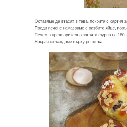
Оставяме да втасат в тава, покрита с хартия з
Преди печене намазваме с разбито яйце, пор
Печем в предварително загрята фурна на 180 г
Накрая охлаждаме върху решетка.