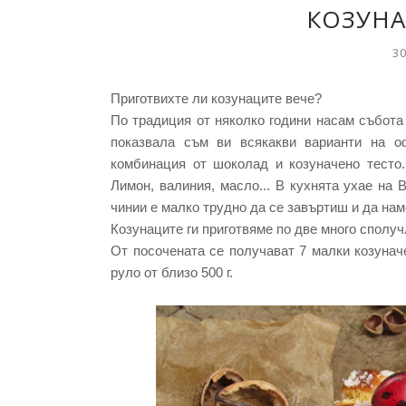
КОЗУНА
30
Приготвихте ли козунаците вече?
По традиция от няколко години насам събота
показвала съм ви всякакви варианти на о
комбинация от шоколад и козуначено тесто
Лимон, валиния, масло... В кухнята ухае на 
чинии е малко трудно да се завъртиш и да на
Козунаците ги приготвяме по две много сполу
От посочената се получават 7 малки козуначет
руло от близо 500 г.