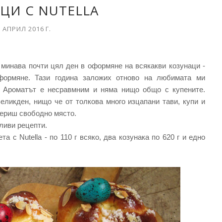
ЦИ С NUTELLA
 АПРИЛ 2016 Г.
 минава почти цял ден в оформяне на всякакви козунаци -
формяне. Тази година заложих отново на любимата ми
. Ароматът е несравмним и няма нищо общо с купените.
Великден, нищо че от толкова много изцапани тави, купи и
мериш свободно място.
чливи рецепти.
а с Nutella - по 110 г всяко, два козунака по 620 г и едно