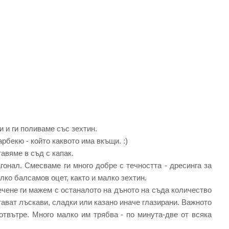
 и ги поливаме със зехтин.
арбекю - който каквото има вкъщи. :)
тавяме в съд с капак.
онал. Смесваме ги много добре с течността - дресинга за
лко балсамов оцет, както и малко зехтин.
ечене ги мажем с останалото на дъното на съда количество
тават лъскави, сладки или казано иначе глазирани. Важното
 отвътре. Много малко им трябва - по минута-две от всяка