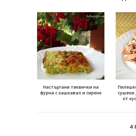
Настъргани тиквички на
Пилешко
фурна с кашкавал и сирене
сушени 
от ку
4