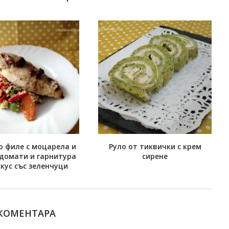
 филе с моцарела и
Руло от тиквички с крем
домати и гарнитура
сирене
скус със зеленчуци
 КОМЕНТАРА