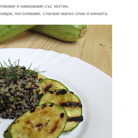
оляваме и намазваме със зехтин.
 заври, посоляваме, слагаме малко олио и киноата.