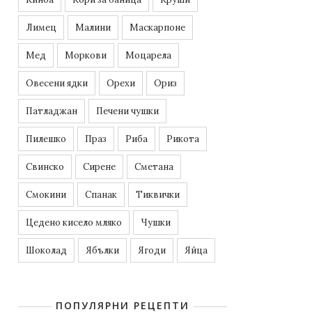
Лимец
Малини
Маскарпоне
Мед
Моркови
Моцарела
Овесени ядки
Орехи
Ориз
Патладжан
Печени чушки
Пилешко
Праз
Риба
Рикота
Свинско
Сирене
Сметана
Смокини
Спанак
Тиквички
Цедено кисело мляко
Чушки
Шоколад
Ябълки
Ягоди
Яйца
ПОПУЛЯРНИ РЕЦЕПТИ