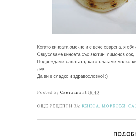
Когато киноата омекне и е вече сварена, я об
Овкусяваме киноата със зехтин, лимонов сок, 
Подреждаме салатата, като слагаме малко кин
лук.
Да ви е сладко и здравословно! :)
Posted by
Светлана
at
16:40
ОЩЕ РЕЦЕПТИ ЗА:
КИНОА
,
МОРКОВИ
,
СА
ПОДОБ