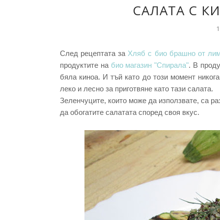
САЛАТА С К
1
След рецептата за
Хляб с био брашно от ли
продуктите на
био магазин "Спирала"
. В прод
бяла киноа. И тъй като до този момент никога
леко и лесно за приготвяне като тази салата.
Зеленчуците, които може да използвате, са ра
да обогатите салатата според своя вкус.