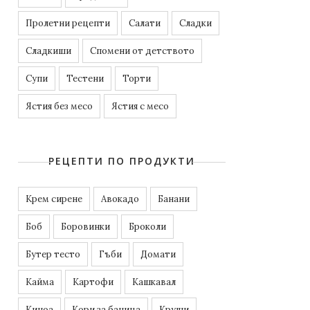
Пролетни рецепти
Салати
Сладки
Сладкиши
Спомени от детството
Супи
Тестени
Торти
Ястия без месо
Ястия с месо
РЕЦЕПТИ ПО ПРОДУКТИ
Kрем сирене
Авокадо
Банани
Боб
Боровинки
Броколи
Бутер тесто
Гъби
Домати
Кайма
Картофи
Кашкавал
Киноа
Кори за баница
Круши