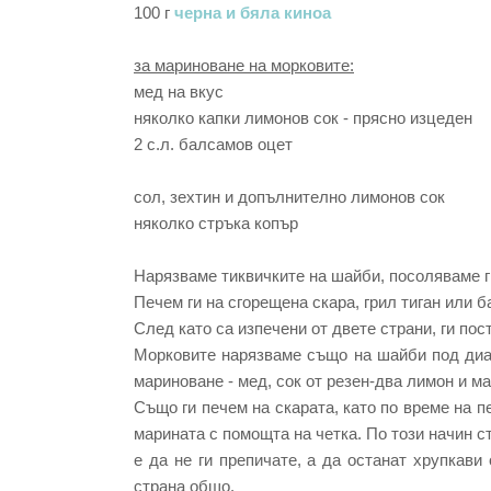
100 г
черна и бяла киноа
за мариноване на морковите:
мед на вкус
няколко капки лимонов сок - прясно изцеден
2 с.л. балсамов оцет
сол, зехтин и допълнително лимонов сок
няколко стръка копър
Нарязваме тиквичките на шайби, посоляваме ги
Печем ги на сгорещена скара, грил тиган или б
След като са изпечени от двете страни, ги пос
Морковите нарязваме също на шайби под диаг
мариноване - мед, сок от резен-два лимон и ма
Също ги печем на скарата, като по време на п
марината с помощта на четка. По този начин с
е да не ги препичате, а да останат хрупкави
страна общо.