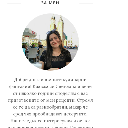
ЗА МЕН
Добре дошли в моите кулинарни
фантазии! Казвам се Светлана и вече
от няколко години споделям с вас
приготвените от мен рецепти. Стремя
се те да са разнообразни, макар че
сред тях преобладават десертите.
Напоследък се интересувам и от по-
здравословните им версии. Готвенето