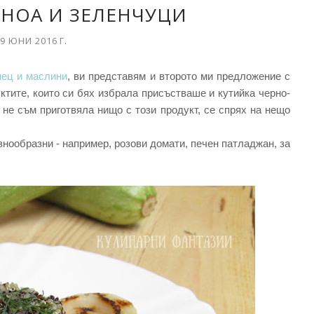
ИНОА И ЗЕЛЕНЧУЦИ
9 ЮНИ 2016 Г.
мец и маслини
, ви представям и второто ми предложение с
уктите, които си бях избрала присъстваше и кутийка черно-
 не съм приготвяла нищо с този продукт, се спрях на нещо
знообразни - например, розови домати, печен патладжан, за