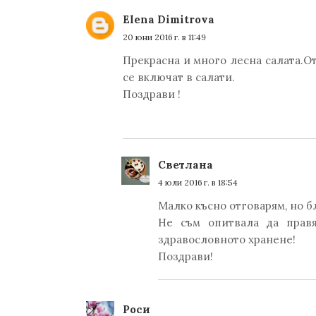
Elena Dimitrova
20 юни 2016 г. в 11:49
Прекрасна и много лесна салата.От
се включат в салати.
Поздрави !
Светлана
4 юли 2016 г. в 18:54
Малко късно отговарям, но б
Не съм опитвала да прав
здравословното хранене!
Поздрави!
Роси