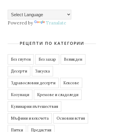
Powered by
Translate
РЕЦЕПТИ ПО КАТЕГОРИИ
Без глутен
Без захар
Великден
Десерти
Закуска
Здравословни десерти
Кексове
Козунаци
Кремове и сладоледи
Кулинарни пътешествия
Мъфини и кексчета
Основни ястия
Питки
Предястия