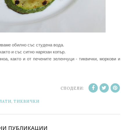
ливаме обилно със студена вода.
както и със ситно нарязан копър.
оа, както и от печените зеленчуци - тиквички, моркови и
СПОДЕЛИ:
ЛАТИ
,
ТИКВИЧКИ
НИ ПУБЛИКАЦИИ