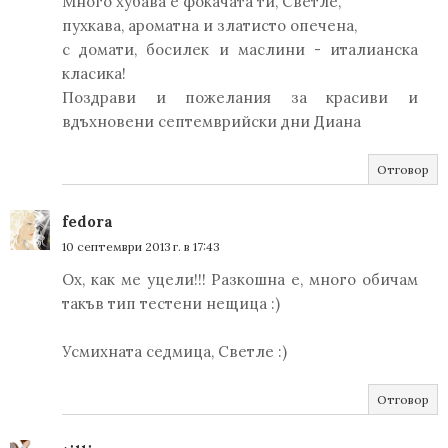
Много хубава е фокачата ти, Светле,
пухкава, ароматна и златисто опечена,
с домати, босилек и маслини - италианска
класика!
Поздрави и пожелания за красиви и
вдъхновени септемврийски дни Диана
Отговор
fedora
10 септември 2013 г. в 17:43
Ох, как ме уцели!!! Разкошна е, много обичам
такъв тип тестени нещица :)
Усмихната седмица, Светле :)
Отговор