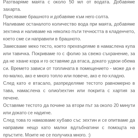
Разтваряме маята с около 50 мл от водата. Добавяме
захарта.
Пресяваме брашното и добавяме към него солта.
Наливаме останалото количество вода при маята, добавяме
зехтина и наливаме на няколко пъти течността в кладенчето,
което сме си направили в брашното.
Замесваме меко тесто, което прехвърляме в намаслена купа
или тавичка. Покриваме го с фолио за свежо съхранение, за
да не хване кора и го оставяме да втаса, докато удвои обема
си. Времето зависи от топлината в помещението - може да е
по-малко, ако е много топло или повече, ако е по-хладно.
След като е втасало, разпределяме тестото равномерно в
тава, намаслена с олио/зехтин или покрита с хартия за
печене.
Оставяме тестото да почине за втори път за около 20 минути
или докато се надигне.
След това го намазваме хубаво със зехтин и се опитваме да
направим нещо като малки вдлъбнатини с помощта на
пръстите. Моите не се получиха много. :)