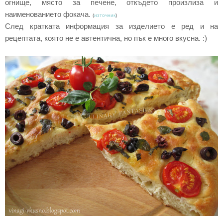
огнище, място за печене, откъдето произлиза и
наименованието фокача.
(
източник
)
След кратката информация за изделието е ред и на
рецептата, която не е автентична, но пък е много вкусна. :)