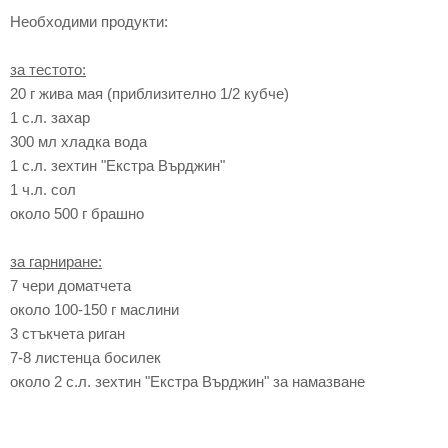
Необходими продукти:
за тестото:
20 г жива мая (приблизително 1/2 кубче)
1 с.л. захар
300 мл хладка вода
1 с.л. зехтин "Екстра Върджин"
1 ч.л. сол
около 500 г брашно
за гарниране:
7 чери доматчета
около 100-150 г маслини
3 стъкчета риган
7-8 листенца босилек
около 2 с.л. зехтин
"Екстра Върджин" з
а намазване