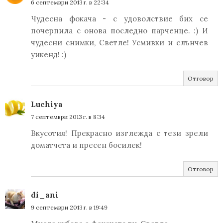
6 септември 2013 г. в 22:34
Чудесна фокача - с удоволствие бих се
почерпила с онова последно парченце. :) И
чудесни снимки, Светле! Усмивки и слънчев
уикенд! :)
Отговор
Luchiya
7 септември 2013 г. в 8:34
Вкусотия! Прекрасно изглежда с тези зрели
доматчета и пресен босилек!
Отговор
di_ani
9 септември 2013 г. в 19:49