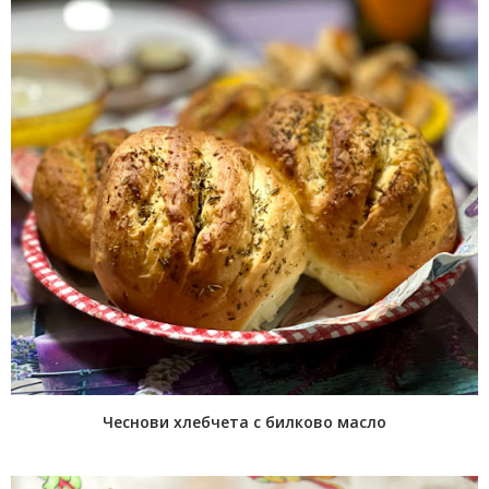
Чеснови хлебчета с билково масло