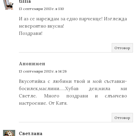
tillia
13 септември 2013 г. в 1:10
И аз се нареждам за едно парченце! Изглежда
невероятно вкусна!
Поздрави!
Отговор
Анонимен
13 септември 2013 г. в 14:26
Вкусотийка с любими твой и мой съставки-
босилек,маслини.....Хубав ден,мила ми
Светле. Много поздрави и слънчево
настроение. От Катя.
Отговор
Светлана