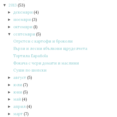
2013
(53)
▼
декември
(4)
►
ноември
(3)
►
октомври
(1)
►
септември
(5)
▼
Огретен с картофи и броколи
Бързи и лесни ябълкови щруделчета
Тортила Española
Фокача с чери домати и маслини
Суши по шопски
август
(5)
►
юли
(7)
►
юни
(5)
►
май
(4)
►
април
(4)
►
март
(7)
►