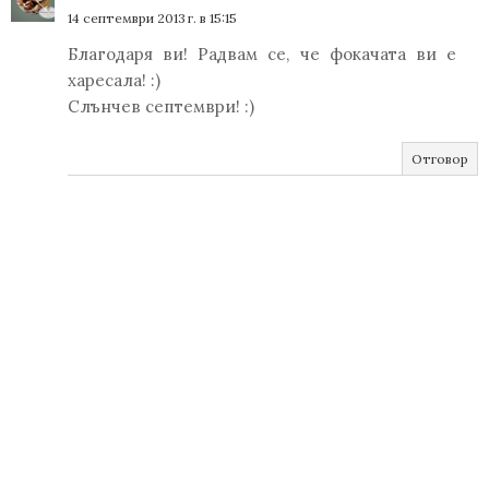
14 септември 2013 г. в 15:15
Благодаря ви! Радвам се, че фокачата ви е
харесала! :)
Слънчев септември! :)
Отговор