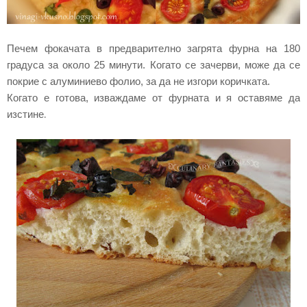
Печем фокачата в предварително загрята фурна на 180
градуса за около 25 минути. Когато се зачерви, може да се
покрие с алуминиево фолио, за да не изгори коричката.
Когато е готова, изваждаме от фурната и я оставяме да
.
изстине