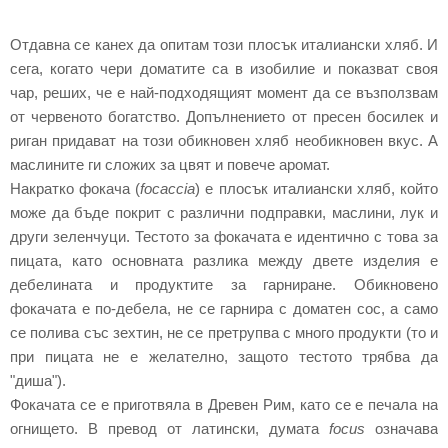
Отдавна се канех да опитам този плосък италиански хляб. И
сега, когато чери доматите са в изобилие и показват своя
чар, реших, че е най-подходящият момент да се възползвам
от червеното богатство. Допълнението от пресен босилек и
риган придават на този обикновен хляб необикновен вкус. А
маслините ги сложих за цвят и повече аромат.
Накратко фокача (
focaccia
) е плосък италиански хляб, който
може да бъде покрит с различни подправки, маслини, лук и
други зеленчуци. Тестото за фокачата е идентично с това за
пицата, като основната разлика между двете изделия е
дебелината и продуктите за гарниране. Обикновено
фокачата е по-дебела, не се гарнира с доматен сос, а само
се полива със зехтин, не се претрупва с много продукти (то и
при пицата не е желателно, защото тестото трябва да
"диша").
Фокачата се е приготвяла в Древен Рим, като се е печала на
огнището. В превод от латински, думата
focus
означава