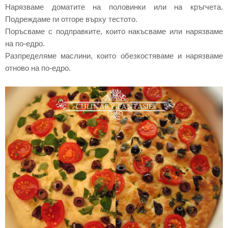
Нарязваме доматите на половинки или на кръгчета.
Подреждаме ги отгоре върху тестото.
Поръсваме с подправките, които накъсваме или нарязваме
на по-едро.
Разпределяме маслини, които обезкостяваме и нарязваме
отново на по-едро.