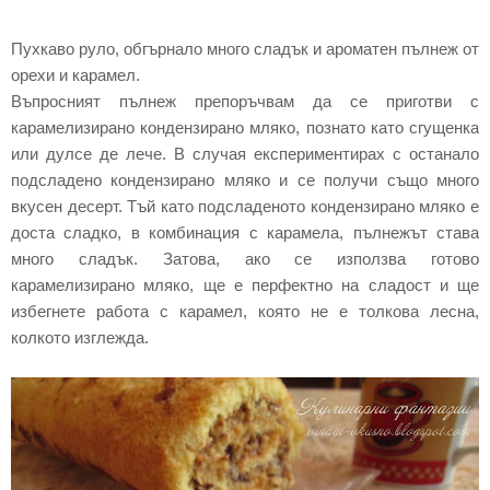
Пухкаво руло, обгърнало много сладък и ароматен пълнеж от
орехи и карамел.
Въпросният пълнеж препоръчвам да се приготви с
карамелизирано кондензирано мляко, познато като сгущенка
или дулсе де лече. В случая експериментирах с останало
подсладено кондензирано мляко и се получи също много
вкусен десерт. Тъй като подсладеното кондензирано мляко е
доста сладко, в комбинация с карамела, пълнежът става
много сладък. Затова, ако се използва готово
карамелизирано мляко, ще е перфектно на сладост и ще
избегнете работа с карамел, която не е толкова лесна,
колкото изглежда.