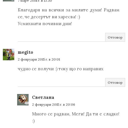
7 март 2014 г. в 13:30
Благодаря на всички за милите думи! Радвам
се, че десертът ви харесва! :)
Усмихнати почивни дни!
Отговор
megito
2 февруари 2015 г. в 20:01
чудно се получи :) току що го направих
Отговор
Светлана
2 февруари 2015 г. в 20:06
Много се радвам, Меги! Да ти е сладко!
:)