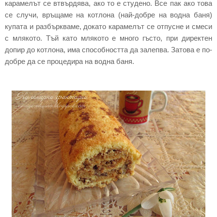
карамелът се втвърдява, ако то е студено. Все пак ако това
се случи, връщаме на котлона (най-добре на водна баня)
купата и разбъркваме, докато карамелът се отпусне и смеси
с млякото. Тъй като млякото е много гъсто, при директен
допир до котлона, има способността да залепва. Затова е по-
добре да се процедира на водна баня.