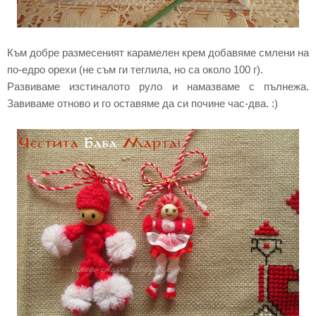
Към добре размесеният карамелен крем добавяме смлени на
по-едро орехи (не съм ги теглила, но са около 100 г).
Развиваме изстиналото руло и намазваме с пълнежа.
Завиваме отново и го оставяме да си почине час-два. :)