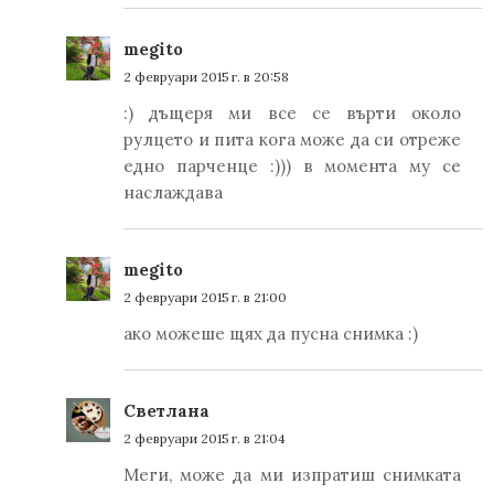
megito
2 февруари 2015 г. в 20:58
:) дъщеря ми все се върти около
рулцето и пита кога може да си отреже
едно парченце :))) в момента му се
наслаждава
megito
2 февруари 2015 г. в 21:00
ако можеше щях да пусна снимка :)
Светлана
2 февруари 2015 г. в 21:04
Меги, може да ми изпратиш снимката