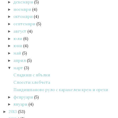
декември
(5)
►
ноември
(4)
►
октомври
(4)
►
септември
(5)
►
август
(4)
►
юли
(6)
►
юни
(4)
►
май
(5)
►
април
(5)
►
март
(3)
▼
Сладкиш с ябълки
Слоести хлебчета
Пандишпаново руло с карамелен крем и орехи
февруари
(5)
►
януари
(4)
►
2013
(53)
►