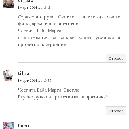
di_ani
1 март 2014 г. в 18:18
Страхотно руло, Светле - изглежда много
фино, ароматно и апетитно.
Честита Баба Марта,
с пожелания за здраве, много усмивки и
пролетно настроение!
Отговор
tillia
1 март 2014 г. в 19:57
Честита Баба Марта, Светле!
Вкусно руло си приготвила за празника!
Отговор
Роси