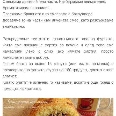
Смесваме двете яйчени части. Разбъркваме внимателно.
Ароматизираме с ванилия.
Пресяваме брашното и го смесваме с бакпулвера.
Добавяме го на части към яйчената смес, като разбъркваме
внимателно.
Разпределяме тестото в правоъгълната тава на фурната,
която сме покрили с хартия за печене и след това сме
намаслили леко с олио (ако нямате хартия, просто
намаслете тавата добре).
Печем блата за около 15 минути (или малко по-малко) в
предварително загрята фурна на 180 градуса, докато стане
златист.
Когато блатът е изпечен, го навиваме, докато е още горещ с
помощта на хартията.