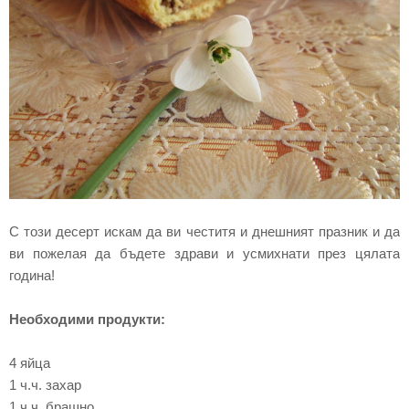
С този десерт искам да ви честитя и днешният празник и да
ви пожелая да бъдете здрави и усмихнати през цялата
година!
Необходими продукти:
4 яйца
1 ч.ч. захар
1 ч.ч. брашно