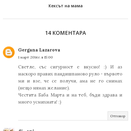
Кексът на мама
14 КОМЕНТАРА
Gergana Lazarova
1 март 2014 г. в 15:00
Светле, със сигурност е вкусно! :) И аз
наскоро правих пандишпаново руло - първото
ми и взе, че се получи, ама не го снимах
(нещо нямах желание).
Честита Баба Марта и на теб, бъди здрава и
много усмихната! :)
Отговор