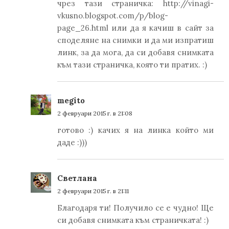
чрез тази страничка: http://vinagi-
vkusno.blogspot.com/p/blog-
page_26.html или да я качиш в сайт за
споделяне на снимки и да ми изпратиш
линк, за да мога, да си добавя снимката
към тази страничка, която ти пратих. :)
megito
2 февруари 2015 г. в 21:08
готово :) качих я на линка който ми
даде :)))
Светлана
2 февруари 2015 г. в 21:11
Благодаря ти! Получило се е чудно! Ще
си добавя снимката към страничката! :)