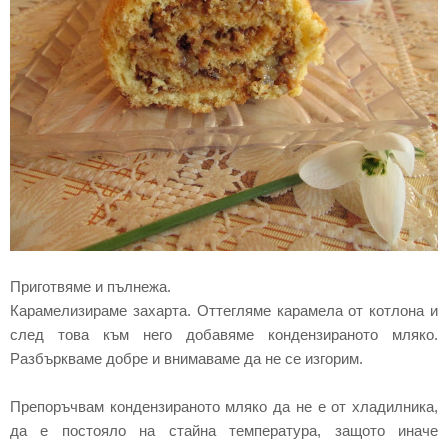
Приготвяме и пълнежа.
Карамелизираме захарта. Оттегляме карамела от котлона и
след това към него добавяме кондензираното мляко.
Разбъркваме добре и внимаваме да не се изгорим.
Препоръчвам кондензираното мляко да не е от хладилника,
да е постояло на стайна температура, защото иначе