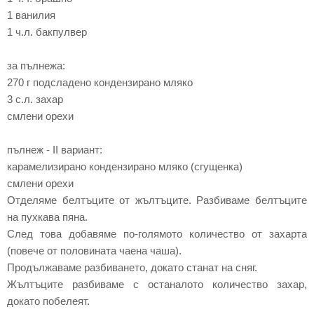
1 ванилия
1 ч.л. бакпулвер
за пълнежа:
270 г подсладено кондензирано мляко
3 с.л. захар
смлени орехи
пълнеж - II вариант:
карамелизирано кондензирано мляко (сгущенка)
смлени орехи
Отделяме белтъците от жълтъците. Разбиваме белтъците
на пухкава пяна.
След това добавяме по-голямото количество от захарта
(повече от половината чаена чаша).
Продължаваме разбиването, докато станат на сняг.
Жълтъците разбиваме с останалото количество захар,
докато побелеят.