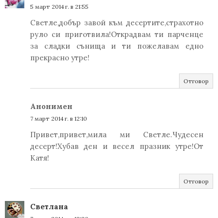
5 март 2014 г. в 21:55
Светле,добър завой към десертите,страхотно
руло си приготвила!Открадвам ти парченце
за сладки сънища и ти пожелавам едно
прекрасно утре!
Отговор
Анонимен
7 март 2014 г. в 12:10
Привет,привет,мила ми Светле.Чудесен
десерт!Хубав ден и весел празник утре!От
Катя!
Отговор
Светлана