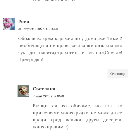
Роси
30 април 2015 г. в 20:40
Обожавам крем карамел,но у дома сме 1 към 2
необичащи и не правя,затова ще оплакна око
тук до насита,страхотен е станал,Светле!
Прегръдка!
Отговор
Светлана
7 май 2015 г. в 8:48
Вкъщи си го обичаме, но пък го
приготвяме много рядко, не може да се
вреди сред всички други десерти,
които правим. :)