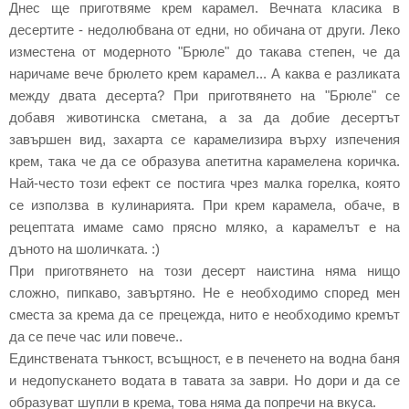
Днес ще приготвяме крем карамел. Вечната класика в
десертите - недолюбвана от едни, но обичана от други. Леко
изместена от модерното "Брюле" до такава степен, че да
наричаме вече брюлето крем карамел... А каква е разликата
между двата десерта? При приготвянето на "Брюле" се
добавя животинска сметана, а за да добие десертът
завършен вид, захарта се карамелизира върху изпечения
крем, така че да се образува апетитна карамелена коричка.
Най-често този ефект се постига чрез малка горелка, която
се използва в кулинарията. При крем карамела, обаче, в
рецептата имаме само прясно мляко, а карамелът е на
дъното на шоличката. :)
При приготвянето на този десерт наистина няма нищо
сложно, пипкаво, завъртяно. Не е необходимо според мен
сместа за крема да се прецежда, нито е необходимо кремът
да се пече час или повече..
Единствената тънкост, всъщност, е в печенето на водна баня
и недопускането водата в тавата за заври. Но дори и да се
образуват шупли в крема, това няма да попречи на вкуса.