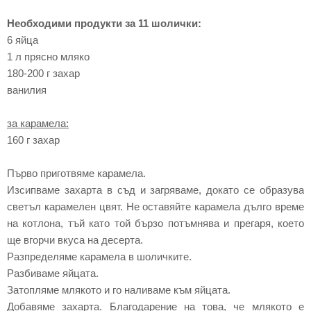
Необходими продукти за 11 шолички:
6 яйца
1 л прясно мляко
180-200 г захар
ванилия
за карамела:
160 г захар
Първо приготвяме карамела.
Изсипваме захарта в съд и загряваме, докато се образува
светъл карамелен цвят. Не оставяйте карамела дълго време
на котлона, тъй като той бързо потъмнява и прегаря, което
ще вгорчи вкуса на десерта.
Разпределяме карамела в шоличките.
Разбиваме яйцата.
Затопляме млякото и го наливаме към яйцата.
Добавяме захарта. Благодарение на това, че млякото е