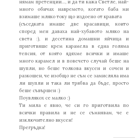
нямам претенции..., и да ти кажа Светле, най-
много обичах навремето, когато баба ми
взимаше мляко току що издоено от кравата
(съседката имаше две красавици, които
според мен даваха най-хубавото мляко на
света :), и десетина домашни яйчица и
приготвяше крем карамела в една голяма
тепсия, от която ядяхме всички и имаше
много карамел и в повечето случай беше на
шупли, но беше толкова вкусен и сочен и
разкошен, че изобщо не съм се замисляла има
ли шупли и така ли трябва да бъде, просто
беше съвършен :)
Поувлякох се малко :)
Ти мила е явно, че си го приготвила по
всички правила и не се съмнявам, че е
изключително вкусен!
Прегръдка!