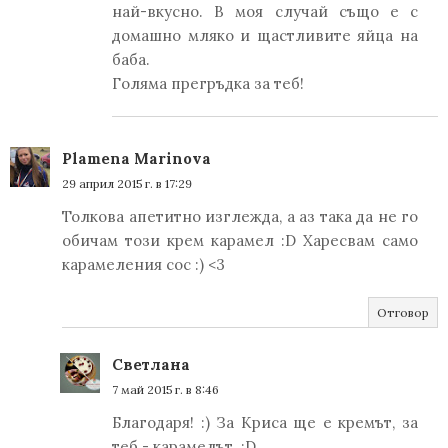
най-вкусно. В моя случай също е с
домашно мляко и щастливите яйца на
баба.
Голяма прегръдка за теб!
Plamena Marinova
29 април 2015 г. в 17:29
Толкова апетитно изглежда, а аз така да не го
обичам този крем карамел :D Харесвам само
карамеления сос :) <3
Отговор
Светлана
7 май 2015 г. в 8:46
Благодаря! :) За Криса ще е кремът, за
теб - карамелът. :D