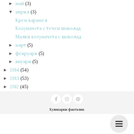
май
(3)
►
април
(3)
▼
Крем карамел
Козуначета с течен шоколад
Малки козуначета с шоколад
март
(5)
►
февруари
(5)
►
януари
(5)
►
2014
(54)
►
2013
(53)
►
2012
(45)
►
Кулинарни фантазии
.