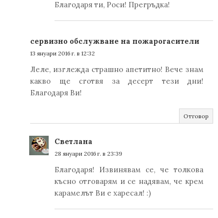
Благодаря ти, Роси! Прегръдка!
сервизно обслужване на пожарогасители
13 януари 2016 г. в 12:32
Леле, изглежда страшно апетитно! Вече знам
какво ще сготвя за десерт тези дни!
Благодаря Ви!
Отговор
Светлана
28 януари 2016 г. в 23:39
Благодаря! Извинявам се, че толкова
късно отговарям и се надявам, че крем
карамелът Ви е харесал! :)