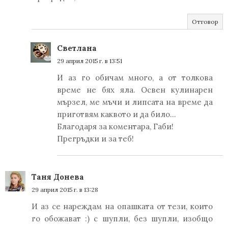
Отговор
Светлана
29 април 2015 г. в 13:51
И аз го обичам много, а от толкова
време не бях яла. Освен кулинарен
мързел, ме мъчи и липсата на време да
приготвям каквото и да било...
Благодаря за коментара, Габи!
Прегръдки и за теб!
Таня Донева
29 април 2015 г. в 13:28
И аз се нареждам на опашката от тези, които
го обожават :) с шупли, без шупли, изобщо