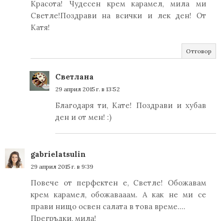
Красота! Чудесен крем карамел, мила ми
Светле!Поздрави на всички и лек ден! От
Катя!
Отговор
Светлана
29 април 2015 г. в 13:52
Благодаря ти, Кате! Поздрави и хубав
ден и от мен! :)
gabrielatsulin
29 април 2015 г. в 9:39
Повече от перфектен е, Светле! Обожавам
крем карамел, обожавааам. А как не ми се
прави нищо освен салата в това време....
Прегръдки, мила!