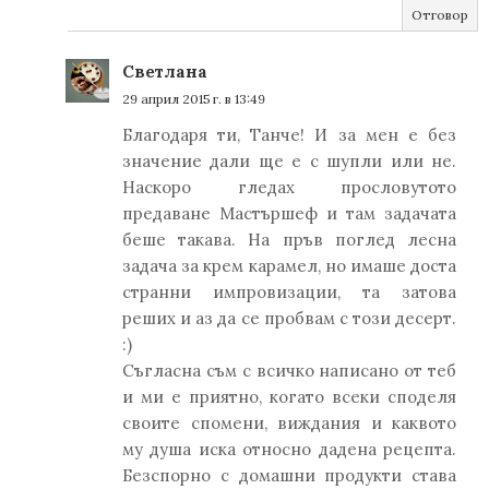
Отговор
Светлана
29 април 2015 г. в 13:49
Благодаря ти, Танче! И за мен е без
значение дали ще е с шупли или не.
Наскоро гледах прословутото
предаване Мастършеф и там задачата
беше такава. На пръв поглед лесна
задача за крем карамел, но имаше доста
странни импровизации, та затова
реших и аз да се пробвам с този десерт.
:)
Съгласна съм с всичко написано от теб
и ми е приятно, когато всеки споделя
своите спомени, виждания и каквото
му душа иска относно дадена рецепта.
Безспорно с домашни продукти става