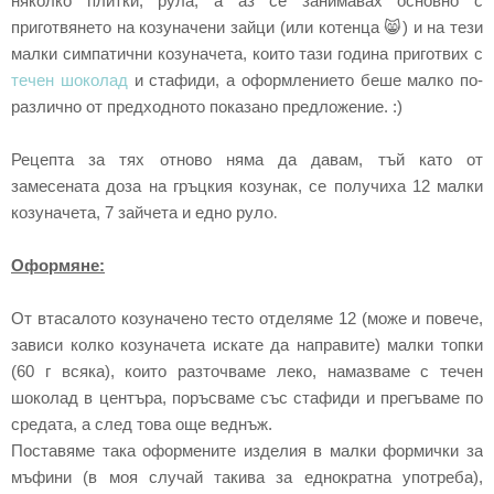
няколко плитки, рула, а аз се занимавах основно с
приготвянето на козуначени зайци (или котенца 😸) и на тези
малки симпатични козуначета, които тази година приготвих с
течен шоколад
и стафиди, а оформлението беше малко по-
различно от предходното показано предложение. :)
Рецепта за тях отново няма да давам, тъй като от
замесената доза на гръцкия козунак, се получиха 12 малки
о.
козуначета, 7 зайчета и едно рул
Оформяне:
От втасалото козуначено тесто отделяме 12 (може и повече,
зависи колко козуначета искате да направите) малки топки
(60 г всяка), които разточваме леко, намазваме с течен
шоколад в центъра, поръсваме със стафиди и прегъваме по
средата, а след това още веднъж.
Поставяме така оформените изделия в малки формички за
мъфини (в моя случай такива за еднократна употреба),