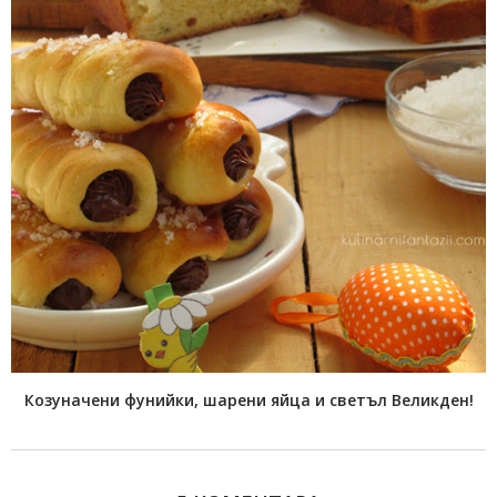
Козуначени фунийки, шарени яйца и светъл Великден!