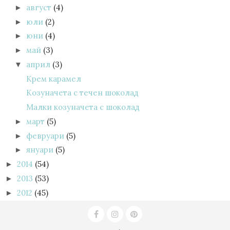
август
(4)
►
юли
(2)
►
юни
(4)
►
май
(3)
►
април
(3)
▼
Крем карамел
Козуначета с течен шоколад
Малки козуначета с шоколад
март
(5)
►
февруари
(5)
►
януари
(5)
►
2014
(54)
►
2013
(53)
►
2012
(45)
►