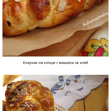
Козунак на конци с машина за хляб