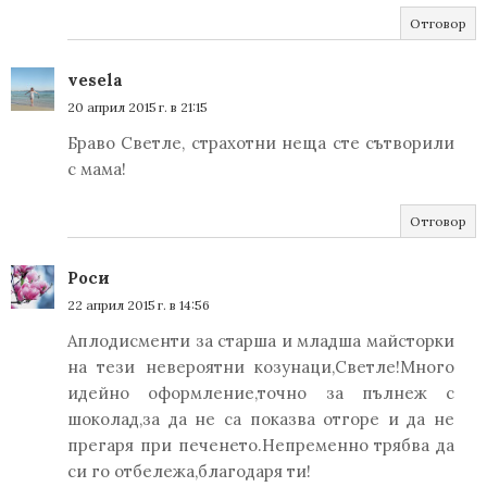
Отговор
vesela
20 април 2015 г. в 21:15
Браво Светле, страхотни неща сте сътворили
с мама!
Отговор
Роси
22 април 2015 г. в 14:56
Аплодисменти за старша и младша майсторки
на тези невероятни козунаци,Светле!Много
идейно оформление,точно за пълнеж с
шоколад,за да не са показва отгоре и да не
прегаря при печенето.Непременно трябва да
си го отбележа,благодаря ти!