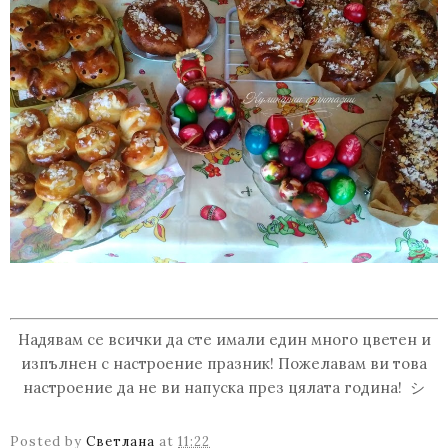
Надявам се всички да сте имали един много цветен и
изпълнен с настроение празник! Пожелавам ви това
настроение да не ви напуска през цялата година! シ
Posted by
Светлана
at
11:22