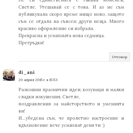
Светле. Утешавай се с това. И аз не съм
публикувала скоро време нищо ново, защото
съм се отдала на съвсем други неща. Много
красиво оформление си избрала.
Прекрасна и усмихната нова седмица.
Прегръдки!
Отговор
di_ani
20 април 2015 г. в 15:53
Разкошни празнични идеи, козунаци и малки
сладки изкушения, Светле,
поздравления за майсторството и уменията
ви!
И...убедена съм, че пролетно настроение и
вдъхновение вече усмихват деня ти :)