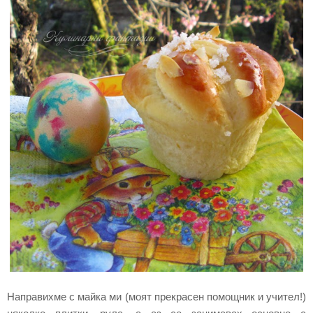
Направихме с майка ми (моят прекрасен помощник и учител!)