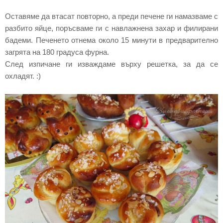
Оставяме да втасат повторно, а преди печене ги намазваме с
разбито яйце, поръсваме ги с навлажнена захар и филирани
бадеми. Печенето отнема около 15 минути в предварително
загрята на 180 градуса фурна.
След изпичане ги изваждаме върху решетка, за да се
охладят. :)