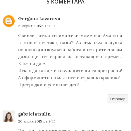
5 КОМЕНТАРА
Gergana Lazarova
19 април 2015 г. в 11:39
Светле, всеки ги има тези моменти. Ама то и
в живота е така, нали? Аз пък съм в дупка
относно дипломната работа и се притеснявам
дали ще се справя за оставащото време...
Както и да е.
Исках да кажа, че козунаците ви са прекрасни!
А оформянето на малките е страшно красиво!
Прегръдки и усмихнат ден!
Отговор
gabrielatsulin
20 април 2015 г. в 9:35
Не си единствената с такива моменти,