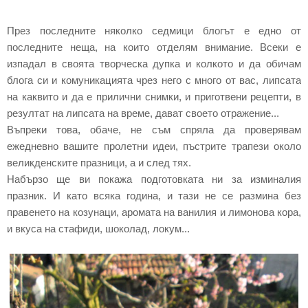
През последните няколко седмици блогът е едно от
последните неща, на които отделям внимание. Всеки е
изпадал в своята творческа дупка и колкото и да обичам
блога си и комуникацията чрез него с много от вас, липсата
на каквито и да е прилични снимки, и приготвени рецепти, в
резултат на липсата на време, дават своето отражение...
Въпреки това, обаче, не съм спряла да проверявам
ежедневно вашите пролетни идеи, пъстрите трапези около
великденските празници, а и след тях.
Набързо ще ви покажа подготовката ни за изминалия
празник. И като всяка година, и тази не се размина без
правенето на козунаци, аромата на ванилия и лимонова кора,
и вкуса на стафиди, шоколад, локум...