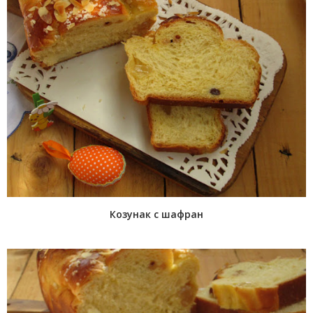
Козунак с шафран