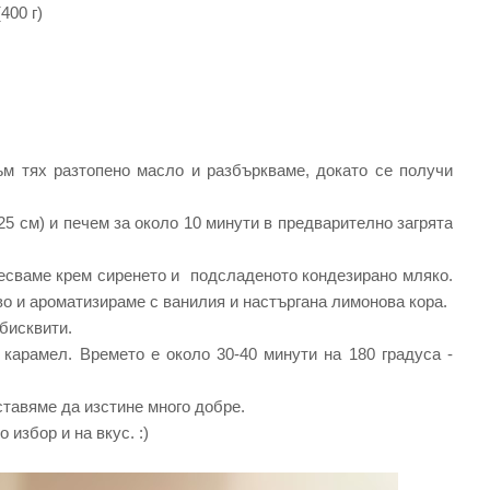
(400 г)
м тях разтопено масло и разбъркваме, докато се получи
5 см) и печем за около 10 минути в предварително загрята
месваме крем сиренето и подсладеното кондезирано мляко.
о и ароматизираме с ванилия и настъргана лимонова кора.
бисквити.
 карамел. Времето е около 30-40 минути на 180 градуса -
оставяме да изстине много добре.
 избор и на вкус. :)