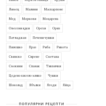
Лимец
Малини
Маскарпоне
Мед
Моркови
Моцарела
Овесени ядки
Орехи
Ориз
Патладжан
Печени чушки
Пилешко
Праз
Риба
Рикота
Свинско
Сирене
Сметана
Смокини
Спанак
Тиквички
Цедено кисело мляко
Чушки
Шоколад
Ябълки
Ягоди
Яйца
ПОПУЛЯРНИ РЕЦЕПТИ