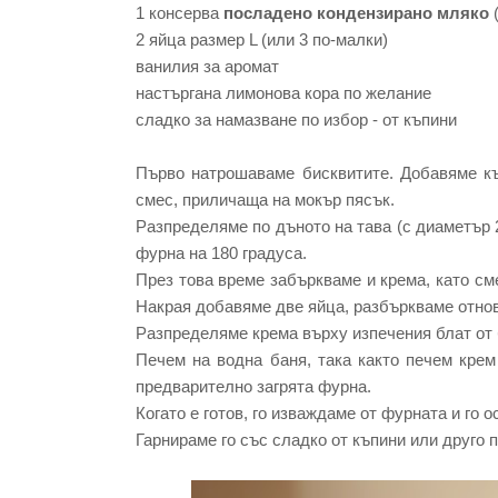
1 консерва
посладено кондензирано мляко
2 яйца размер L (или 3 по-малки)
ванилия за аромат
настъргана лимонова кора по желание
сладко за намазване по избор - от къпини
Първо натрошаваме бисквитите. Добавяме къ
смес, приличаща на мокър пясък.
Разпределяме по дъното на тава (с диаметър 2
фурна на 180 градуса.
През това време забъркваме и крема, като с
Накрая добавяме две яйца, разбъркваме отнов
Разпределяме крема върху изпечения блат от 
Печем на водна баня, така както печем крем
предварително загрята фурна.
Когато е готов, го изваждаме от фурната и го 
Гарнираме го със сладко от къпини или друго по