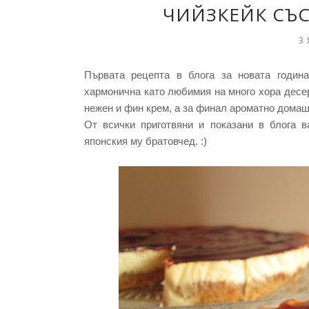
ЧИЙЗКЕЙК СЪС
3 
Първата рецепта в блога за новата годин
хармонична като любимия на много хора десерт
нежен и фин крем, а за финал ароматно домаш
От всички приготвяни и показани в блога 
японския му братовчед. :)