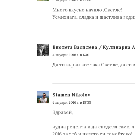
Много вкусно начало ,Светле!
Усмихната, сладка и щастлива годи
Виолета Василева / Кулинарна 
4 януари 2016 г. в 1:30
Да ти върви все така Светле, да си 
Stamen Nikolov
4 януари 2016 г. в 18:35
Здравей,
чудна рецепта и да споделя само, ч
2016 за теб и цялото ти семейтсво!