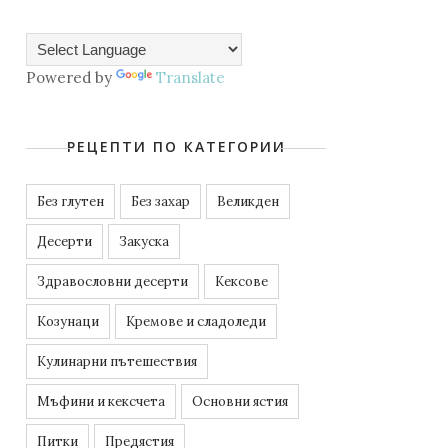
Powered by
Translate
РЕЦЕПТИ ПО КАТЕГОРИИ
Без глутен
Без захар
Великден
Десерти
Закуска
Здравословни десерти
Кексове
Козунаци
Кремове и сладоледи
Кулинарни пътешествия
Мъфини и кексчета
Основни ястия
Питки
Предястия