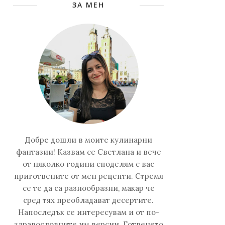
ЗА МЕН
Добре дошли в моите кулинарни
фантазии! Казвам се Светлана и вече
от няколко години споделям с вас
приготвените от мен рецепти. Стремя
се те да са разнообразни, макар че
сред тях преобладават десертите.
Напоследък се интересувам и от по-
здравословните им версии. Готвенето