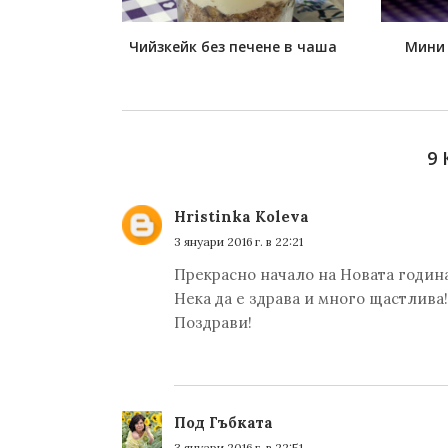
Чийзкейк без печене в чаша
Мини 
9
Hristinka Koleva
3 януари 2016 г. в 22:21
Прекрасно начало на Новата година
Нека да е здрава и много щастлива!
Поздрави!
Под Гъбката
3 януари 2016 г. в 22:51