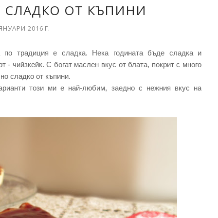
 СЛАДКО ОТ КЪПИНИ
ЯНУАРИ 2016 Г.
а по традиция е сладка. Нека годината бъде сладка и
 - чийзкейк. С богат маслен вкус от блата, покрит с много
но сладко от къпини.
варианти този ми е най-любим, заедно с нежния вкус на