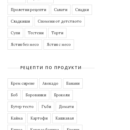
Пролетни рецепти
Салати
Сладки
Сладкиши
Спомени от детството
Супи
Тестени
Торти
Ястия без месо
Ястия с месо
РЕЦЕПТИ ПО ПРОДУКТИ
Kрем сирене
Авокадо
Банани
Боб
Боровинки
Броколи
Бутер тесто
Гъби
Домати
Кайма
Картофи
Кашкавал
Киноа
Кори за баница
Круши