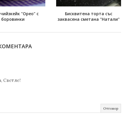
чийзкейк "Орео" с
Бисквитена торта със
боровинки
заквасена сметана "Натали"
 КОМЕНТАРА
, Светле!
Отговор