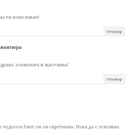
на ти пожелавам!
Отговор
Авантюра
здрава, усмихната и щастлива!
Отговор
е чудесен блог си си спретнала. Нека да е успешна