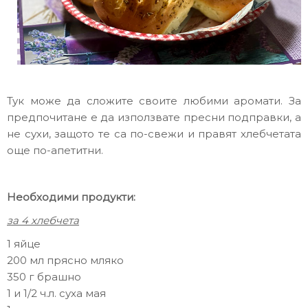
Тук може да сложите своите любими аромати. За
предпочитане е да използвате пресни подправки, а
не сухи, защото те са по-свежи и правят хлебчетата
още по-апетитни.
Необходими продукти:
за 4 хлебчета
1 яйце
200 мл прясно мляко
350 г брашно
1 и 1/2 ч.л. суха мая