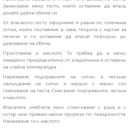
Замесваме меко тесто, което оставяме да втаса,
докато удвои обема си.
От втасалото тесто оформяме 4 равни по големина
топки, които поставяме в тава, покрита с хартия за
печене и ги оставяме да втасат повторно до
удвояване на обема.
Приготвяме и маслото. То трябва да е меко,
извадено предварително от хладилника и оставено
на стайна температура.
Нарязваме подправките на ситно, а чесънът
накълцваме на ситно и заедно с малко сол
смачкваме на паста. Смесваме подправките, чесъна
и маслото.
Втасалите хлебчета леко сплескваме с ръка и с
остър нож правим малки прорези по повърхността.
Намазваме ги с маслото.