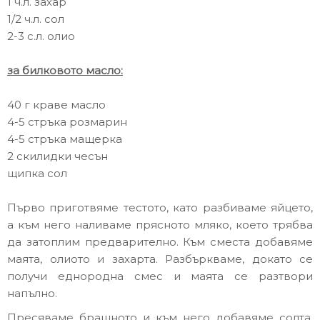
1 ч.л. захар
1/2 ч.л. сол
2-3 с.л. олио
за билковото масло:
40 г краве масло
4-5 стръка розмарин
4-5 стръка мащерка
2 скилидки чесън
щипка сол
Първо приготвяме тестото, като разбиваме яйцето,
а към него наливаме прясното мляко, което трябва
да затоплим предварително. Към сместа добавяме
маята, олиото и захарта. Разбъркваме, докато се
получи еднородна смес и маята се разтвори
напълно.
Пресяваме брашното и към него добавяме солта.