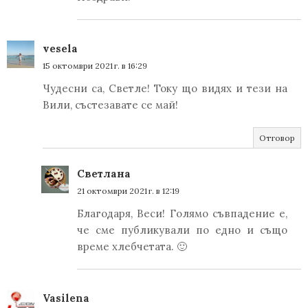
vesela
15 октомври 2021 г. в 16:29
Чудесни са, Светле! Току що видях и тези на
Вили, състезавате се май!
Отговор
Светлана
21 октомври 2021 г. в 12:19
Благодаря, Веси! Голямо съвпадение е,
че сме публикували по едно и също
време хлебчетата. 🙂
Vasilena