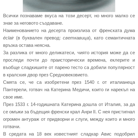
Всички познаваме вкуса на този десерт, но много малко се
знае за неговото създаване.
Наименованието на десерта произлиза от френската дума
éclair
(в буквален превод:
светкавица
), като семантичната
връзка остава неясна.
За разлика от много деликатеси, чиято история може да се
проследи почти до праисторически времена, еклерите и
въобще сладкишите от парено тесто са добили популярност
в кралския двор през Средновековието.
Смята се, че са изобретени през 1540 г. от италианеца
Пантерели, готвач на Катерина Медичи, които ги нарекъл на
свое име.
През 1533 г. 14-годишната Катерина дошла от Италия, за да
се омъжи за бъдещия френски крал Анри ІІ. С нея пристигнал
огромен антураж от придворни и слуги, между които и много
готвачи.
В средата на 18 век известният сладкар Авис подобрил