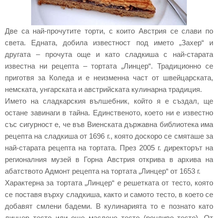
Две са най-прочутите торти, с които Австрия се слави по
света. Едната, добила известност под името „Захер“ и
другата – прочута още и като сладкиша с най-старата
известна ни рецепта – тортата „Линцер“. Традиционно се
приготвя за Коледа и е неизменна част от швейцарската,
немската, унгарската и австрийската кулинарна традиция.
Името на сладкарския вълшебник, който я е създал, ще
остане завинаги в тайна. Единственото, което ни е известно
със сигурност е, че във Виенската държавна библиотека има
рецепта на сладкиша от 1696 г., която доскоро се смяташе за
най-старата рецепта на тортата. През 2005 г. директорът на
регионалния музей в Горна Австрия открива в архива на
абатството Адмонт рецепта на тортата „Линцер“ от 1653 г.
Характерна за тортата „Линцер“ е решетката от тесто, която
се поставя върху сладкиша, както и самото тесто, в което се
добавят смлени бадеми. В кулинарията то е познато като
линцер тесто или още маслено тесто (ронливо тесто). От