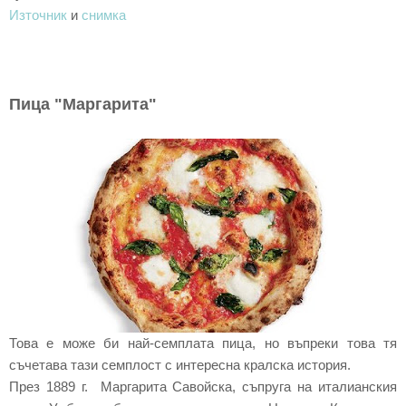
Източник
и
снимка
Пица "Маргарита"
Това е може би най-семплата пица, но въпреки това тя
съчетава тази семплост с интересна кралска история.
През 1889 г. Маргарита Савойска, съпруга на италианския