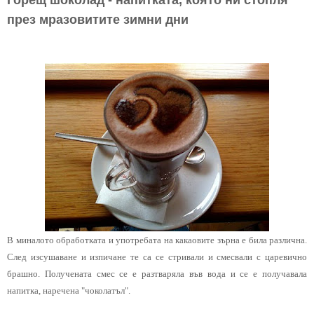
Горещ шоколад - напитката, която ни стопля
през мразовитите зимни дни
В миналото обработката и употребата на какаовите зърна е била различна.
След изсушаване и изпичане те са се стривали и смесвали с царевично
брашно. Получената смес се е разтваряла във вода и се е получавала
напитка, наречена "чоколатъл".