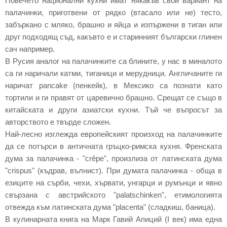
Повечето национални кухни имат някакъв свой вариант на
палачинки, приготвени от рядко (втасало или не) тесто,
забъркано с мляко, брашно и яйца и изпържени в тиган или
друг подходящ съд, какъвто е и старинният български глинен
сач например.
В Русия аналог на палачинките са блините, у нас в миналото
са ги наричали катми, тиганици и мерудници. Англичаните ги
наричат pancake (пенкейк), в Мексико са познати като
тортили и ги правят от царевично брашно. Срещат се също в
китайската и други азиатски кухни. Тъй че въпросът за
авторството е твърде сложен.
Най-лесно изглежда европейският произход на палачинките
да се потърси в античната гръцко-римска кухня. Френската
дума за палачинка - "crêpe", произлиза от латинската дума
"crispus" (къдрав, вълнист). При думата палачинка - обща в
езиците на сърби, чехи, хървати, унгарци и румънци и явно
свързана с австрийското "palatschinken", етимологията
отвежда към латинската дума "placenta" (сладкиш, баница).
В кулинарната книга на Марк Гавий Апиций (I век) има една