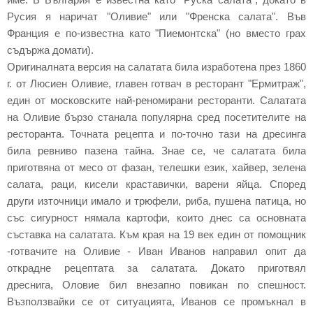
Русия я наричат "Оливие" или "Френска салата". Във
Франция е по-известна като "Пиемонтска" (но вместо грах
съдържа домати).
Оригиналната версия на салатата била изработена през 1860
г. от Люсиен Оливие, главен готвач в ресторант "Ермитраж",
един от московските най-реномирани ресторанти. Салатата
на Оливие бързо станала популярна сред посетителите на
ресторанта. Точната рецепта и по-точно тази на дресинга
била ревниво пазена тайна. Знае се, че салатата била
приготвяна от месо от фазан, телешки език, хайвер, зелена
салата, раци, кисели краставички, варени яйца. Според
други източници имало и трюфели, риба, пушена патица, но
със сигурност нямала картофи, които днес са основната
съставка на салатата. Към края на 19 век един от помощник
-готвачите на Оливие - Иван Иванов направил опит да
открадне рецептата за салатата. Докато приготвял
дреснига, Оловие бил внезапно повикан по спешност.
Възползвайки се от ситуацията, Иванов се промъкнал в