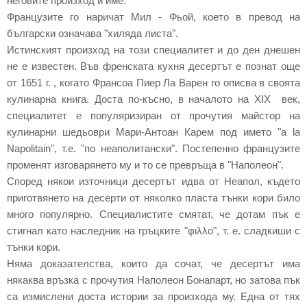
неговите произход и име.
Французите го наричат Мил - Фьой, което в превод на
български означава "хиляда листа".
Истинският произход на този специалитет и до ден днешен
не е известен. Във френската кухня десертът е познат още
от 1651 г. , когато Франсоа Пиер Ла Варен го описва в своята
кулинарна книга. Доста по-късно, в началото на XIX век,
специалитет е популяризиран от прочутия майстор на
кулинарни шедьоври Мари-Антоан Карем под името "a la
Napolitain", т.е. "по неаполитански". Постепенно французите
променят изговарянето му и то се превръща в "Наполеон".
Според някои източници десертът идва от Неапол, където
приготвянето на десерти от няколко пласта тънки кори било
много популярно. Специалистите смятат, че дотам пък е
стигнал като наследник на гръцките "φιλλο", т. е. сладкиши с
тънки кори.
Няма доказателства, които да сочат, че десертът има
някаква връзка с прочутия Наполеон Бонапарт, но затова пък
са измислени доста истории за произхода му. Една от тях