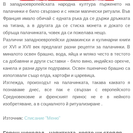
В западноевропейската народна култура пърженето на
палачинки е било свързано и с някои магически ритуали. Във
Франция имало обичай с едната ръка да се държи дръжката
на тигана, а в другата да се стиска монета и докато се
обръща палачинката, човек да си пожелава нещо.
Различни западноевропейски домакински и кулинарни книги
от XVI и XVII век предлагат разни рецепти за палачинки. В
миналото освен брашно, вода, яйца и мляко често в тестото
са добавяни и други съставки - бяло вино, индийско орехче,
канела и разни други подправки. Освен пшенично брашно са
използвали също елда, картофи и царевица.
Изглежда, произходът на палачинката, такава каквато я
познаваме днес, все пак е свързан с европейското
Средновековие и френският принос не е в нейното
изобретяване, а в социалното й ритуализиране .
Източник:
Списание "Меню"