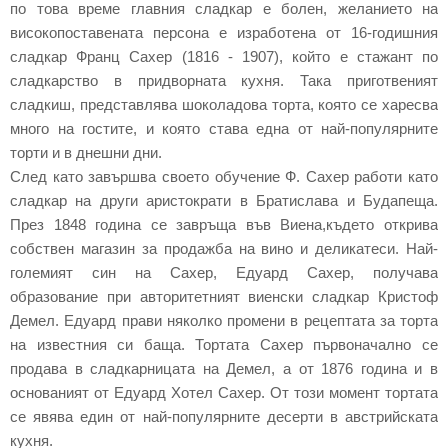
по това време главния сладкар е болен, желанието на
високопоставената персона е изработена от 16-годишния
сладкар Франц Сахер (1816 - 1907), който е стажант по
сладкарство в придворната кухня. Така приготвеният
сладкиш, представлява шоколадова торта, която се харесва
много на гостите, и която става една от най-популярните
торти и в днешни дни.
След като завършва своето обучение Ф. Сахер работи като
сладкар на други аристократи в Братислава и Будапеща.
През 1848 година се завръща във Виена,където открива
собствен магазин за продажба на вино и деликатеси. Най-
големият син на Сахер, Едуард Сахер, получава
образование при авторитетният виенски сладкар Кристоф
Демел. Едуард прави няколко промени в рецептата за торта
на известния си баща. Тортата Сахер първоначално се
продава в сладкарницата на Демел, а от 1876 година и в
основаният от Едуард Хотел Сахер. От този момент тортата
се явява един от най-популярните десерти в австрийската
кухня.