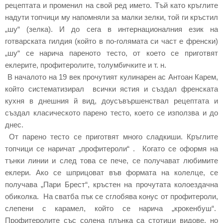
рецептата и променил на свой ред името. Тъй като кръглите
надути топчици му напомняли за малки зелки, той ги кръстил
„шу“ (зелка). И до сега в интернационалния език на
готварската гилдия (който в по-голямата си част е френски)
„шу“ се нарича пареното тесто, от което се приготвят
еклерите, профитеролите, толумбичките и т. н.
В началото на 19 век прочутият кулинарен ас Антоан Карем,
който систематизирал всички ястия и създал френската
кухня в днешния й вид, доусъвършенствал рецептата и
създал класическото парено тесто, което се използва и до
днес.
От парено тесто се приготвят много сладкиши. Кръглите
топчици се наричат „профитероли“ . Когато се оформя на
тънки линии и след това се пече, се получават любимите
еклери. Ако се шприцоват във формата на колелце, се
получава „Пари Брест“, кръстен на прочутата колоездачна
обиколка. На сватба пък се сглобява конус от профитероли,
слепени с карамел, който се нарича „крокенбуш“.
Профитеролите със солена плънка са стотици видове, но