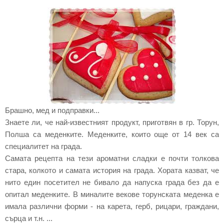
Брашно, мед и подправки...
Знаете ли, че най-известният продукт, приготвян в гр. Торун,
Полша са меденките. Меденките, които още от 14 век са
специалитет на града.
Самата рецепта на тези ароматни сладки е почти толкова
стара, колкото и самата история на града. Хората казват, че
нито един посетител не бивало да напуска града без да е
опитал меденките. В миналите векове торунската меденка е
имала различни форми - на карета, герб, рицари, граждани,
сърца и т.н. ...