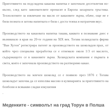
Приготвянето на подсладена какаова напитка е започнало десетилетия по-
късно, след като завоевателите пренасят в Европа захарната тръстика.
Технологиите за извличане на масло от какаовите зърна, обаче, още не е
била позната и затова напитката е била с доста тежък и натрапчив вкус.
Производството на какаовата напитка такава, каквато я познаваме днес е
възникнало в края на 20-те години на XIX век. Тогава холандската фирма
"Ван Хутен" регистрира патент за производството на шоколадов прах, от
който чрез специална преработка се е отнемало около 1/3 от маслото,
съдържащото се в какаовите зърна. Холандската компания е първата в
света, която е започнала производството на разтворимо какао.
Производството на млечен шоколад се е появило през 1876 г. Тогава
шоколадът започва да се използва масово в кулинарията за приготвянето на
бонбони и всякакви сладки изкушения
.
Меденките
- сим
волът на град Тор
ун
в Полша