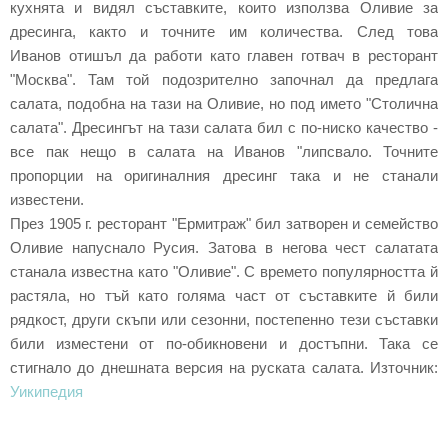
кухнята и видял съставките, които използва Оливие за
дресинга, както и точните им количества. След това
Иванов отишъл да работи като главен готвач в ресторант
"Москва". Там той подозрително започнал да предлага
салата, подобна на тази на Оливие, но под името "Столична
салата". Дресингът на тази салата бил с по-ниско качество -
все пак нещо в салата на Иванов "липсвало. Точните
пропорции на оригиналния дресинг така и не станали
известени.
През 1905 г. ресторант "Ермитраж" бил затворен и семейство
Оливие напуснало Русия. Затова в негова чест салатата
станала известна като "Оливие". С времето популярността й
растяла, но тъй като голяма част от съставките й били
рядкост, други скъпи или сезонни, постепенно тези съставки
били изместени от по-обикновени и достъпни. Така се
стигнало до днешната версия на руската салата.
Източник:
Уикипедия