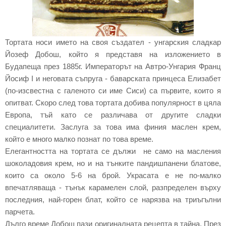
Тортата носи името на своя създател - унгарския сладкар
Йозеф Добош, който я представя на изложението в
Будапеща през 1885г. Императорът на Автро-Унгария Франц
Йосиф I и неговата съпруга - баварската принцеса Елизабет
(по-изсвестна с галеното си име Сиси) са първите, които я
опитват. Скоро след това тортата добива популярност в цяла
Европа, тъй като се различава от другите сладки
специалитети. Заслуга за това има финия маслен крем,
който е много малко познат по това време.
Елегантността на тортата се дължи не само на масления
шоколадовия крем, но и на тънките пандишпанени блатове,
които са около 5-6 на брой. Украсата е не по-малко
впечатляваща - тънък карамелен слой, разпределен върху
последния, най-горен блат, който се нарязва на триъгълни
парчета.
Дълго време Добош пази оригиналната рецепта в тайна. През