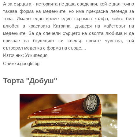
А за сърцата - историята не дава сведения, кой е дал точно
такава форма на меденките, но има прекрасна легенда за
това. Имало едно време един скромен калфа, който бил
влюбен в красивата Катрина, дъщеря на майсторът на
меденките. За да спечели сърцето на своята любима и да
признае на бъдещият си свекър своите чувства, той
сътворил меденка с форма на сърце....
Източник: Уикипедия
Снимки:google.bg
Торта "Добуш"