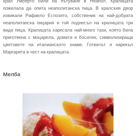
крал Умберто били на пътуване в Неапол. Кралицата
пожелала да опита неаполитанска пица. В кралския двор
извикали Рафаело Еспозито, собственик на най-добрата
неаполитанска пицария и той поднесъл на кралицата три
вида пица. Кралицата харесала най-много тази, която била
приготвена с моцарела, домати и босилек, символизираща
цветовете на италианското знаме. Готвачът я нарекъл
Маргарита в чест на кралицата.
Мелба