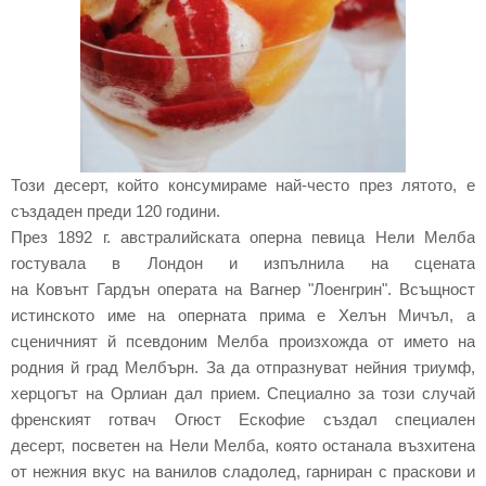
Този десерт, който консумираме най-често през лятото, е
създаден преди 120 години.
През 1892 г. австралийската оперна певица Нели Мелба
гостувала в Лондон и изпълнила на сцената
на Ковънт Гардън операта на Вагнер "Лоенгрин". Всъщност
истинското име на оперната прима е Хелън Мичъл, а
сценичният й псевдоним Мелба произхожда от името на
родния й град Мелбърн. За да отпразнуват нейния триумф,
херцогът на Орлиан дал прием. Специално за този случай
френският готвач Огюст Ескофие създал специален
десерт, посветен на Нели Мелба, която останала възхитена
от нежния вкус на ванилов сладолед, гарниран с праскови и