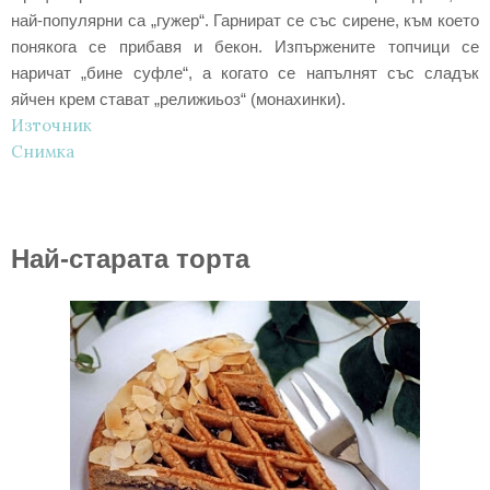
най-популярни са „гужер“. Гарнират се със сирене, към което
понякога се прибавя и бекон. Изпържените топчици се
наричат „бине суфле“, а когато се напълнят със сладък
яйчен крем стават „релижиьоз“ (монахинки).
Източник
Снимка
Най-старата торта