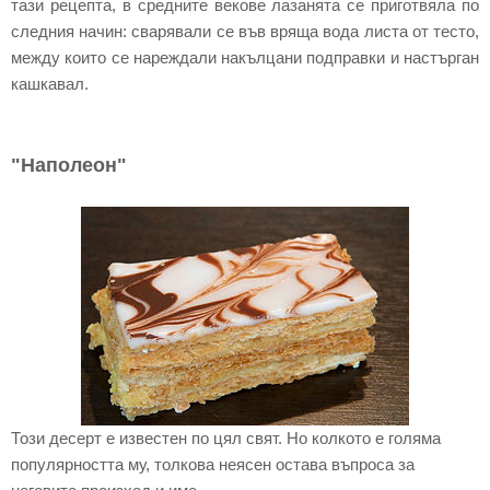
тази рецепта, в средните векове лазанята се приготвяла по
следния начин: сварявали се във вряща вода листа от тесто,
между които се нареждали накълцани подправки и настърган
кашкавал.
"Наполеон"
Този десерт е известен по цял свят. Но колкото е голяма
популярността му, толкова неясен остава въпроса за