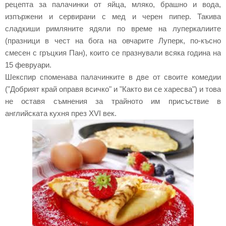
рецепта за палачинки от яйца, мляко, брашно и вода,
изпържени и сервирани с мед и черен пипер. Такива
сладкиши римляните ядяли по време на луперкалиите
(празници в чест на бога на овчарите Луперк, по-късно
смесен с гръцкия Пан), които се празнували всяка година на
15 февруари.
Шекспир споменава палачинките в две от своите комедии
("Добрият край оправя всичко" и "Както ви се харесва") и това
не оставя съмнения за трайното им присъствие в
английската кухня през XVI век.