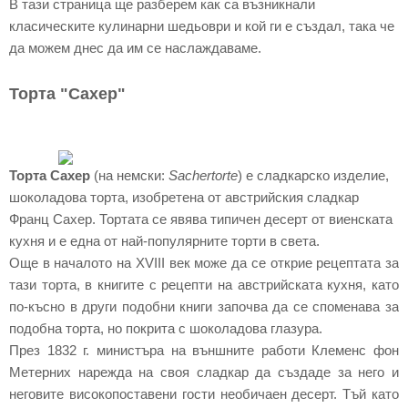
В тази страница ще разберем как са възникнали
класическите кулинарни шедьоври и кой ги е създал, така че
да можем днес да им се наслаждаваме.
Торта "Сахер"
Торта Сахер
(на немски:
Sachertorte
) е сладкарско изделие,
шоколадова торта, изобретена от австрийския сладкар
Франц Сахер. Тортата се явява типичен десерт от виенската
кухня и е една от най-популярните торти в света.
Още в началото на XVIII век може да се открие рецептата за
тази торта, в книгите с рецепти на австрийската кухня, като
по-късно в други подобни книги започва да се споменава за
подобна торта, но покрита с шоколадова глазура.
През 1832 г. министъра на външните работи Клеменс фон
Метерних нарежда на своя сладкар да създаде за него и
неговите високопоставени гости необичаен десерт. Тъй като