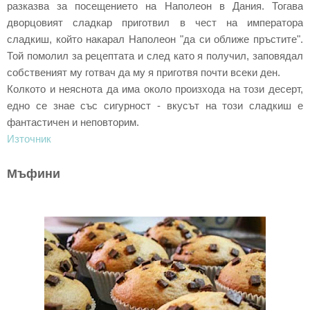
разказва за посещението на Наполеон в Дания. Тогава
дворцовият сладкар приготвил в чест на императора
сладкиш, който накарал Наполеон "да си оближе пръстите".
Той помолил за рецептата и след като я получил, заповядал
собственият му готвач да му я приготвя почти всеки ден.
Колкото и неяснота да има около произхода на този десерт,
едно се знае със сигурност - вкусът на този сладкиш е
фантастичен и неповторим.
Източник
Мъфини