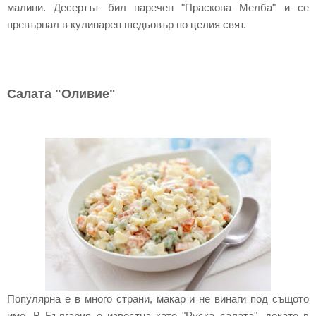
малини. Десертът бил наречен "Праскова Мелба" и се
превърнал в кулинарен шедьовър по целия свят.
Салата "Оливие"
Популярна е в много страни, макар и не винаги под същото
име. В България е известна като "Руска салата", докато в