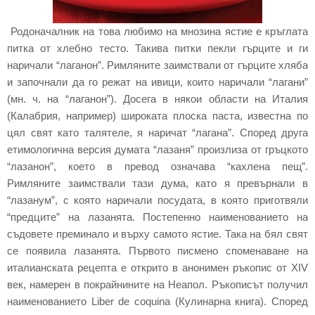
Родоначалник на това любимо на мнозина ястие е кръглата
питка от хлебно тесто. Такива питки пекли гърците и ги
наричали “лаганон”. Римляните заимствали от гърците хляба
и започнали да го режат на ивици, които наричали “лагани”
(мн. ч. на “лаганон”). Досега в някои области на Италия
(Калабрия, например) широката плоска паста, известна по
цял свят като талятеле, я наричат “лагана”. Според друга
етимологична версия думата “лазаня” произлиза от гръцкото
“лазанон”, което в превод означава “кахлена пещ”.
Римляните заимствали тази дума, като я превърнали в
“лазанум”, с която наричали посудата, в която приготвяли
“предците” на лазанята. Постепенно наименованието на
съдовете преминало и върху самото ястие. Така на бял свят
се появила лазанята. Първото писмено споменаване на
италианската рецепта е открито в анонимен ръкопис от XIV
век, намерен в покрайнините на Неапол. Ръкописът получил
наименованието Liber de coquina (Кулинарна книга). Според