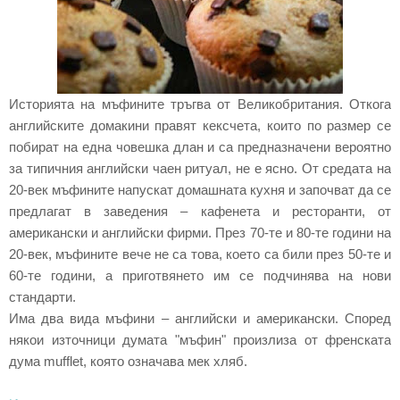
Историята на мъфините тръгва от Великобритания. Откога
английските домакини правят кексчета, които по размер се
побират на една човешка длан и са предназначени вероятно
за типичния английски чаен ритуал, не е ясно. От средата на
20-век мъфините напускат домашната кухня и започват да се
предлагат в заведения – кафенета и ресторанти, от
американски и английски фирми. През 70-те и 80-те години на
20-век, мъфините вече не са това, което са били през 50-те и
60-те години, а приготвянето им се подчинява на нови
стандарти.
Има два вида мъфини – английски и американски. Според
някои източници думата "мъфин"
произлиза от френската
дума mufflet, която означава мек хляб.