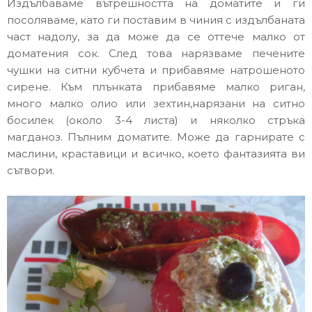
Издълбаваме вътрешността на доматите и ги
посоляваме, като ги поставим в чиния с издълбаната
част надолу, за да може да се оттече малко от
доматения сок. След това нарязваме печените
чушки на ситни кубчета и прибавяме натрошеното
сирене. Към плънката прибавяме малко риган,
много малко олио или зехтин,нарязани на ситно
босилек (около 3-4 листа) и няколко стръка
магданоз. Пълним доматите. Може да гарнирате с
маслини, краставици и всичко, което фантазията ви
сътвори.