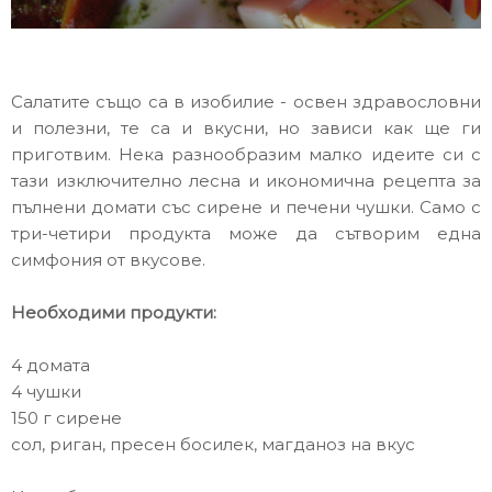
Салатите също са в изобилие - освен здравословни
и полезни, те са и вкусни, но зависи как ще ги
приготвим. Нека разнообразим малко идеите си с
тази изключително лесна и икономична рецепта за
пълнени домати със сирене и печени чушки. Само с
три-четири продукта може да сътворим една
симфония от вкусове.
Необходими продукти:
4 домата
4 чушки
150 г сирене
сол, риган, пресен босилек, магданоз на вкус