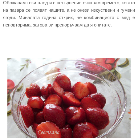
Обожавам този плод и с нетърпение очаквам времето, когато
на пазара се появят нашите, а не онези изкуствени и гумени
ягоди. Миналата година открих, че комбинацията с мед е
неповторима, затова ви препоръчвам да я опитате.