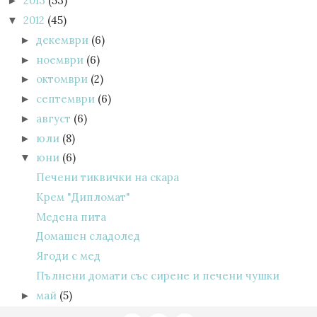
2013
(53)
►
2012
(45)
▼
декември
(6)
►
ноември
(6)
►
октомври
(2)
►
септември
(6)
►
август
(6)
►
юли
(8)
►
юни
(6)
▼
Печени тиквички на скара
Крем "Дипломат"
Медена пита
Домашен сладолед
Ягоди с мед
Пълнени домати със сирене и печени чушки
май
(5)
►