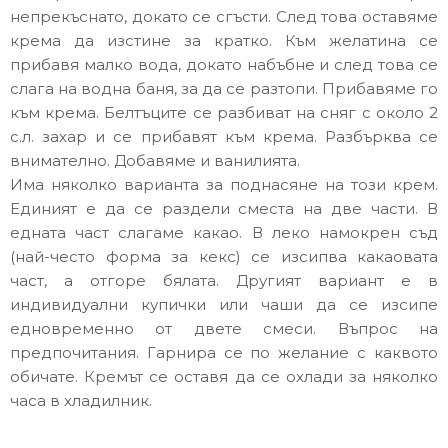
непрекъснато, докато се сгъсти. След това оставяме
крема да изстине за кратко. Към желатина се
прибавя малко вода, докато набъбне и след това се
слага на водна баня, за да се разтопи. Прибавяме го
към крема. Белтъците се разбиват на сняг с около 2
с.л. захар и се прибавят към крема. Разбърква се
внимателно. Добавяме и ванилията.
Има няколко варианта за поднасяне на този крем.
Единият е да се раздели сместа на две части. В
едната част слагаме какао. В леко намокрен съд
(най-често форма за кекс) се изсипва какаовата
част, а отгоре бялата. Другият вариант е в
индивидуални купички или чаши да се изсипе
едновременно от двете смеси. Въпрос на
предпочитания. Гарнира се по желание с каквото
обичате. Кремът се оставя да се охлади за няколко
часа в хладилник.