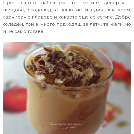
През лятото наблягаме на леките десерти -
плодове, сладолед, а защо не и един лек крем,
гарниран с плодове и каквото още се сетите. Добре
охладен, той е много подходящ за летните жеги, но
и не само тогава.