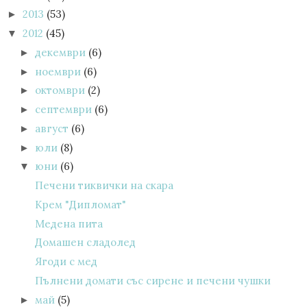
2013
(53)
►
2012
(45)
▼
декември
(6)
►
ноември
(6)
►
октомври
(2)
►
септември
(6)
►
август
(6)
►
юли
(8)
►
юни
(6)
▼
Печени тиквички на скара
Крем "Дипломат"
Медена пита
Домашен сладолед
Ягоди с мед
Пълнени домати със сирене и печени чушки
май
(5)
►