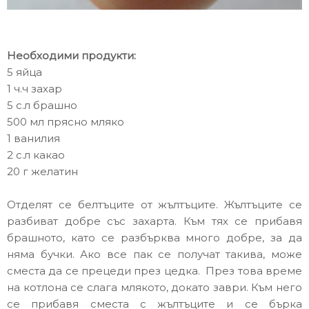
Необходими продукти:
5 яйца
1 ч.ч захар
5 с.л брашно
500 мл прясно мляко
1 ванилия
2 с.л какао
20 г желатин
Отделят се белтъците от жълтъците. Жълтъците се
разбиват добре със захарта. Към тях се прибавя
брашното, като се разбърква много добре, за да
няма бучки. Ако все пак се получат такива, може
сместа да се прецеди през цедка. През това време
на котлона се слага млякото, докато заври. Към него
се прибавя сместа с жълтъците и се бърка