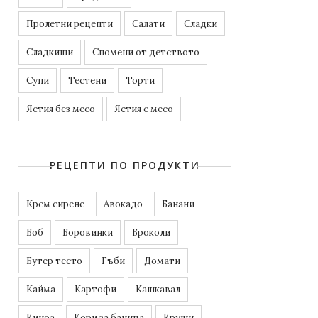
Пролетни рецепти
Салати
Сладки
Сладкиши
Спомени от детството
Супи
Тестени
Торти
Ястия без месо
Ястия с месо
РЕЦЕПТИ ПО ПРОДУКТИ
Kрем сирене
Авокадо
Банани
Боб
Боровинки
Броколи
Бутер тесто
Гъби
Домати
Кайма
Картофи
Кашкавал
Киноа
Кори за баница
Круши