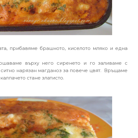
ата, прибавяме брашното, киселото мляко и една
рошаваме върху него сиренето и го заливаме с
 ситно нарязан магданоз за повече цвят. Връщаме
калпачето стане златисто.