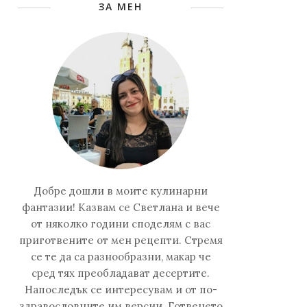
ЗА МЕН
Добре дошли в моите кулинарни
фантазии! Казвам се Светлана и вече
от няколко години споделям с вас
приготвените от мен рецепти. Стремя
се те да са разнообразни, макар че
сред тях преобладават десертите.
Напоследък се интересувам и от по-
здравословните им версии. Готвенето