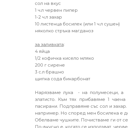
сол на вкус
1 ч.л червен пипер
1-2 ч.л захар
10 листенца босилек (или 1 ч.л сушен)
няколко стръка магданоз
за заливката
:
4 яйца
1/2 кофичка кисело мляко
200 г сирене
3 с.л брашно
щипка сода бикарбонат
Нарязваме лука - на полумесеци, а 
златисто. Към тях прибавяме 1 чаен
пасирани. Подправяме със сол и захар.
например. Но според мен босилека е д
Обелваме чушките. Почистваме ги от се
По-вкусно е, когато се използват червен