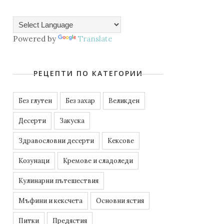
Powered by
Translate
РЕЦЕПТИ ПО КАТЕГОРИИ
Без глутен
Без захар
Великден
Десерти
Закуска
Здравословни десерти
Кексове
Козунаци
Кремове и сладоледи
Кулинарни пътешествия
Мъфини и кексчета
Основни ястия
Питки
Предястия