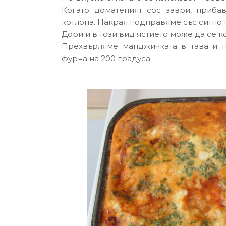
Когато доматеният сос заври, приба
котлона. Накрая подправяме със ситно 
Дори и в този вид ястието може да се ко
Прехвърляме манджичката в тава и п
фурна на 200 градуса.