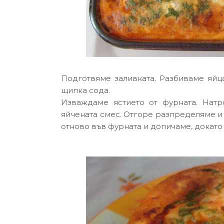
Подготвяме заливката. Разбиваме яйц
щипка сода.
Изваждаме ястието от фурната. Нат
яйчената смес. Отгоре разпределяме и
отново във фурната и допичаме, докато 