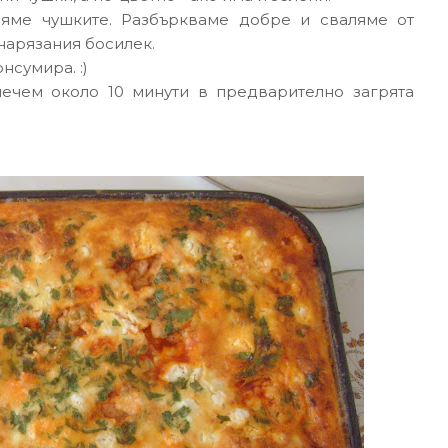
вяме чушките. Разбъркваме добре и сваляме от
нарязания босилек.
нсумира. :)
ечем около 10 минути в предварително загрята