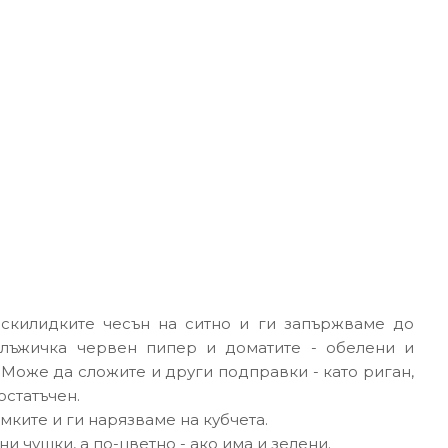
скилидките чесън на ситно и ги запържваме до
а лъжичка червен пипер и доматите - обелени и
 Може да сложите и други подправки - като риган,
остатъчен.
мките и ги нарязваме на кубчета.
и чушки, а по-цветно - ако има и зелени.