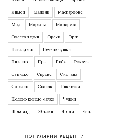
Лимец
Малини
Маскарпоне
Мед
Моркови
Моцарела
Овесени ядки
Орехи
Ориз
Патладжан
Печени чушки
Пилешко
Праз
Риба
Рикота
Свинско
Сирене
Сметана
Смокини
Спанак
Тиквички
Цедено кисело мляко
Чушки
Шоколад
Ябълки
Ягоди
Яйца
ПОПУЛЯРНИ РЕЦЕПТИ