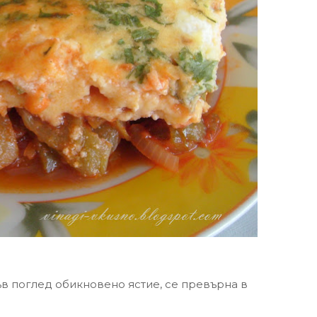
ръв поглед обикновено ястие, се превърна в