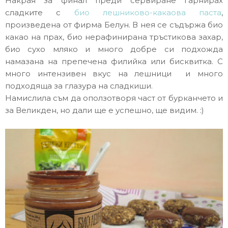
Накрая за финал преди сервиране гарнирах
сладките с
био лешниково-какаова паста
,
произведена от фирма Белун. В нея се съдържа био
какао на прах, био нерафинирана тръстикова захар,
био сухо мляко и много добре си подхожда
намазана на препечена филийка или бисквитка. С
много интензивен вкус на лешници и много
подходяща за глазура на сладкиши.
Намислила съм да оползотворя част от бурканчето и
за Великден, но дали ще е успешно, ще видим. :)