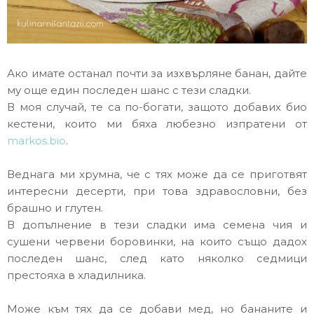
Ако имате останал почти за изхвърляне банан, дайте
му още един последен шанс с тези сладки.
В моя случай, те са по-богати, защото добавих био
кестени, които ми бяха любезно изпратени от
markos.bio
.
Веднага ми хрумна, че с тях може да се приготвят
интересни десерти, при това здравословни, без
брашно и глутен.
В допълнение в тези сладки има семена чия и
сушени червени боровинки, на които също дадох
последен шанс, след като няколко седмици
престояха в хладилника.
Може към тях да се добави мед, но бананите и