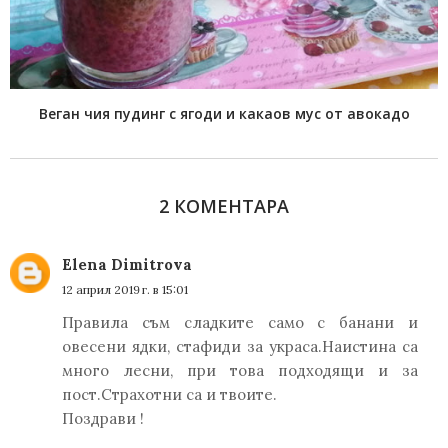
Веган чия пудинг с ягоди и какаов мус от авокадо
2 КОМЕНТАРА
Elena Dimitrova
12 април 2019 г. в 15:01
Правила съм сладките само с банани и
овесени ядки, стафиди за украса.Наистина са
много лесни, при това подходящи и за
пост.Страхотни са и твоите.
Поздрави !