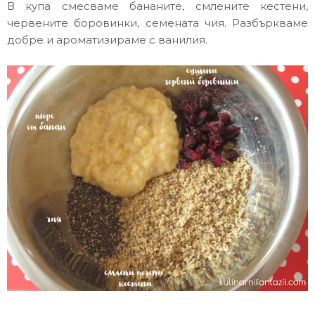
В купа смесваме бананите, смлените кестени,
червените боровинки, семената чия. Разбъркваме
добре и ароматизираме с ванилия.