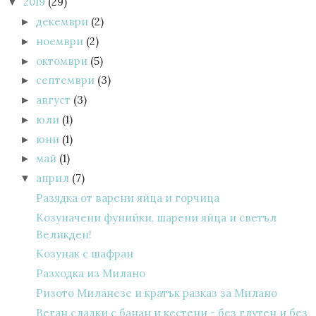
2019
(29)
▼
декември
(2)
►
ноември
(2)
►
октомври
(5)
►
септември
(3)
►
август
(3)
►
юли
(1)
►
юни
(1)
►
май
(1)
►
април
(7)
▼
Разядка от варени яйца и горчица
Козуначени фунийки, шарени яйца и светъл
Великден!
Козунак с шафран
Разходка из Милано
Ризото Миланезе и кратък разказ за Милано
Веган сладки с банан и кестени - без глутен и без