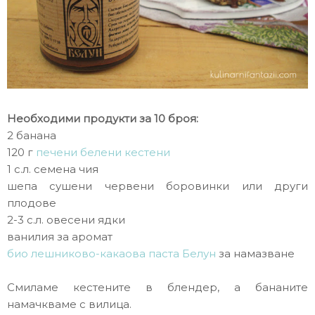
Необходими продукти за 10 броя:
2 банана
120 г
печени белени кестени
1 с.л. семена чия
шепа сушени червени боровинки или други
плодове
2-3 с.л. овесени ядки
ванилия за аромат
био лешниково-какаова паста Белун
за намазване
Смиламе кестените в блендер, а бананите
намачкваме с вилица.