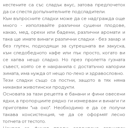
кестените са със сладък вкус, затова предпочетох
да си спестя допълнителните подсладители.
Към въпросните сладки може да се надгражда още
много - използвайте различни сушени плодове,
какао, мед, орехи или бадеми, различни аромати и
така ще имате винаги различни сладки - без захар и
без глутен, подходящи за сутрешната ви закуска,
към следобедното кафе или пък просто, когато ви
се хапва нещо сладко. Но през пролетта гузната
съвест, която се е нахранила с достатъчно калории
зимата, има нужда от нещо по-леко и здравословно.
Тези сладки също са постни, защото в тях няма
никакви животински продукти.
Основата за тази рецепта е банани и фини овесени
ядки, а пропорциите рядко ги измервам и винаги ги
приготвям "на око". Необходимо е да се получи
такава консистенция, че да се оформят лесно
топчета от тестото.