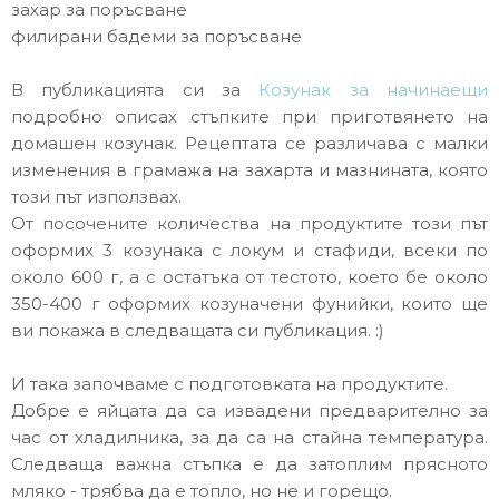
захар за поръсване
филирани бадеми за поръсване
В публикацията си за
Козунак за начинаещи
подробно описах стъпките при приготвянето на
домашен козунак. Рецептата се различава с малки
изменения в грамажа на захарта и мазнината, която
този път използвах.
От посочените количества на продуктите този път
оформих 3 козунака с локум и стафиди, всеки по
около 600 г, а с остатъка от тестото, което бе около
350-400 г оформих козуначени фунийки, които ще
ви покажа в следващата си публикация. :)
И така започваме с подготовката на продуктите.
Добре е яйцата да са
извадени предварително за
час от хладилника, за да са на стайна температура.
Следваща важна стъпка е да затоплим прясното
мляко - трябва да е топло, но не и горещо.