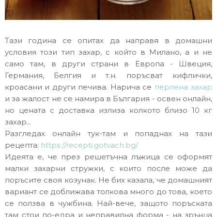
Тази година се опитах да направя в домашни
условия този тип захар, с който в Милано, а и не
само там, в други страни в Европа - Швеция,
Германия, Белгия и т.н. поръсват кифлички,
кроасани и други печива. Нарича се
перлена захар
и за жалост не се намира в България - освен онлайн,
но цената с доставка излиза колкото близо 10 кг
захар...
Разгледах онлайн тук-там и попаднах на тази
рецепта:
https://recepti.gotvach.bg/
Идеята е, че през решетъчна лъжица се оформят
малки захарни стружки, с които после може да
поръсите своя козунак. Не бих казала, че домашният
вариант се доближава толкова много до това, което
се ползва в чужбина. Най-вече, защото поръската
там стои по-едра и неправилна форма - на зрънца