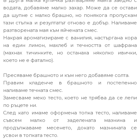
В друга малка купичка разтваряме маята заедно с
водата, добавяме малко захар. Може да се остави
да шупне с малко брашно, но понякога пропускам
тази стъпка и резултатът отново е добър. Наливаме
разтворената мая към яйчената смес.
Накрая ароматизираме с ванилия, настъргана кора
на един лимон, махлеб и течността от шафрана
(махнах тичинките, но останаха няколко ивички,
което не е фатално).
Пресяв
а
ме брашното и към него добавяме солта.
Правим кладенче в брашното и постепенно
наливаме течната смес.
Замесваме меко тесто, което не трябва да се лепи
по ръцете ни.
След като имаме оформена топка тесто, наливаме
съвсем малко от заделената мазнина и
продължаваме месенето, докато мазнината се
усвои в топката тесто.