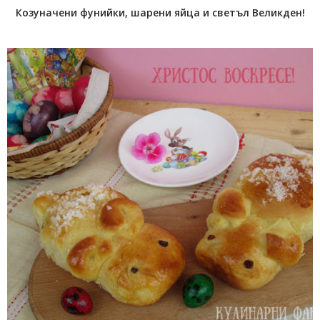
Козуначени фунийки, шарени яйца и светъл Великден!