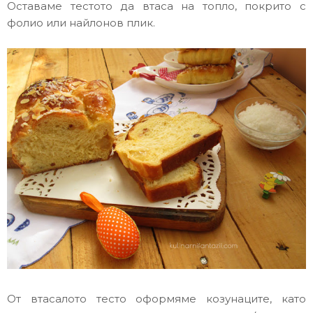
Оставаме тестото да втаса на топло, покрито с
фолио или найлонов плик.
От втасалото тесто оформяме козунаците, като