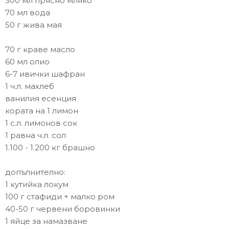
300 мл прясно мляко
70 мл вода
50 г жива мая
70 г краве масло
60 мл олио
6-7 ивички шафран
1 ч.л. махлеб
ванилия есенция
кората на 1 лимон
1 с.л. лимонов сок
1 равна ч.л. сол
1.100 - 1.200 кг брашно
допълнително:
1 кутийка локум
100 г стафиди + малко ром
40-50 г червени боровинки
1 яйце за намазване