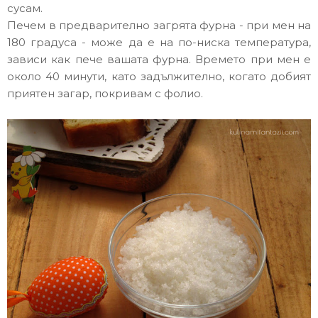
сусам.
Печем в предварително загрята фурна - при мен на
180 градуса - може да е на по-ниска температура,
зависи как пече вашата фурна. Времето при мен е
около 40 минути, като задължително, когато добият
приятен загар, покривам с фолио.