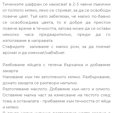
Тичинките шафран се накисват в 2-3 чаени лъжички
от топлото мляко, леко се стриват, за да се освободи
повече цвят. Тъй като забелязах, че малко по-бавно
се освобождава цвета, то е добре да престои
повече време в течността, затова може да се остави
няколко часа предварително, преди да го
използваме в направата.
Стафидите заливаме с малко ром, за да поемат
аромат и да омекнат/набъбнат.
Разбиваме яйцата с телена бъркалка и добавяме
захарта.
Наливаме към тях затопленото мляко. Разбъркваме,
докато захарта се разтвори напълно.
Разтопяваме маслото. Добавяме към него и олиото.
Оставяме малка част за измесване на тестото след
това, а останалата - прибавяме към течността от яйца
и мляко.