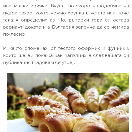
или малки ивички. Вкусът по-скоро наподобява на
пудра захар, която нежно хрупка в устата или поне
така я определих аз. Но, въпреки това си остава
вариант, докато и в България започне да се намира
по-лесно.
И както споменах, от тестото оформих и фунийки,
които ще ви покажа как напълних в следващата си
публикация (надявам се утре).