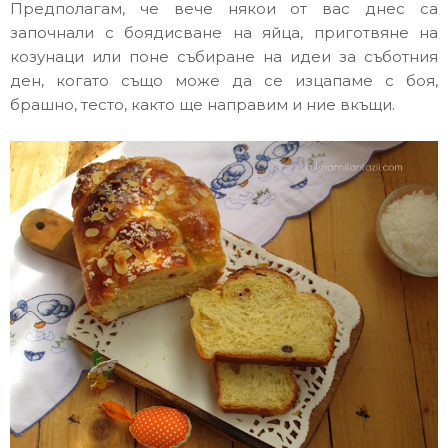
Предполагам, че вече някои от вас днес са
започнали с боядисване на яйца, приготвяне на
козунаци или поне събиране на идеи за съботния
ден, когато също може да се изцапаме с боя,
брашно, тесто, както ще направим и ние вкъщи.