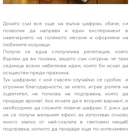
Докато съм все още на вълна шафран, обаче, си
позволих да направя и един експеримент в
навечерието на голямото месене и оформяне на
любимите козунаци.
Получи се една сполучлива репетиция, която
бързам да ви покажа, защото съм сигурна, че тази
седмица всеки набелязва идеи, които би искал да
осъществи преди празника.
Тук шафранът, с кой съвсем случайно се сдобих и
огромни благодарности, за което, играе ролята на
оцветител, не толкова на подправка, която да
придаде аромат. Ако искате да е вторият вариант, е
необходимо да сложите повече шафран. С риск да
не се получи желаният ефект, аз използвах отново
много малко от най-скъпата в световен мащаб
подправка, колкото да придаде още по-интензивен