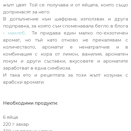
жълт цвят. Той се получава и от яйцата, които също
допринасят за него.
В допълнение към шафрана, използвах и друга
подправка, за която съм споменавала бегло в блога
-
махлеб
. Тя придава един малко по-екзотичен
аромат, но тъй като отново не прекалявам с
количеството, ароматът е ненатрапчив и в
комбинация с кора от лимон, ванилия, ароматен
локум и други съставки, вкусовете и ароматите
заработват в една симбиоза.
И така ето и рецептата за този жълт козунак с
арабски аромати:
Необходими продукти:
6 яйца
220 г захар