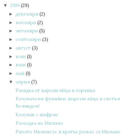
2019
(29)
▼
декември
(2)
►
ноември
(2)
►
октомври
(5)
►
септември
(3)
►
август
(3)
►
юли
(1)
►
юни
(1)
►
май
(1)
►
април
(7)
▼
Разядка от варени яйца и горчица
Козуначени фунийки, шарени яйца и светъл
Великден!
Козунак с шафран
Разходка из Милано
Ризото Миланезе и кратък разказ за Милано