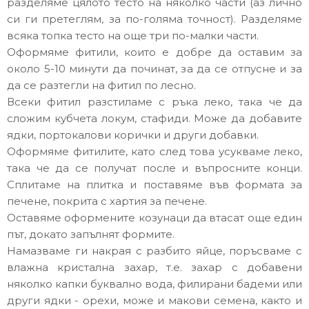
разделяме цялото тесто на няколко части (аз лично
си ги претеглям, за по-голяма точност). Разделяме
всяка топка тесто на още три по-малки части.
Оформяме фитили, които е добре да оставим за
около 5-10 минути да починат, за да се отпусне и за
да се разтегли на фитил по лесно.
Всеки фитил разстиламе с ръка леко, така че да
сложим кубчета локум, стафиди. Може да добавите
ядки, портокалови корички и други добавки.
Оформяме фитилите, като след това усукваме леко,
така че да се получат после и въпросните конци.
Сплитаме на плитка и поставяме във формата за
печене, покрита с хартия за печене.
Оставяме оформените козунаци да втасат още един
път, докато запълнят формите.
Намазваме ги накрая с разбито яйце, поръсваме с
влажна кристална захар, т.е. захар с добавени
няколко капки буквално вода, филирани бадеми или
други ядки - орехи, може и макови семена, както и