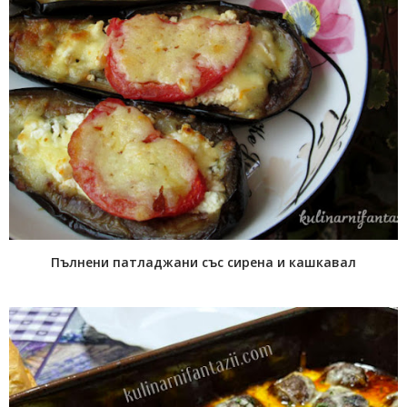
Пълнени патладжани със сирена и кашкавал