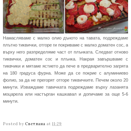
Намасляваме с малко олио дъното на тавата, подреждаме
плътно тиквички, отгоре ги покриваме с малко доматен сос, а
върху него разпределяме част от плънката. Следват отново
тиквички, доматен сос и плънка. Накрая завършваме с
тиквчики и мятаме ястието да пече в предварително загрята
на 180 градуса фурна. Може да се покрие с алуминиево
фолио, за да не прегорят отгоре тиквичките. Печем около 20
минути. Изваждаме тавичката подреждаме върху лазанята
моцарела или настърган кашкавал и допичаме за още 5-6
минути.
Posted by
Светлана
at
11:29