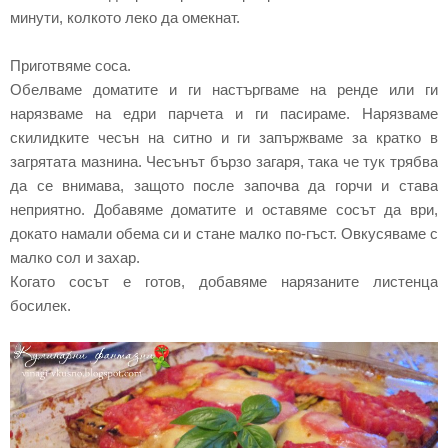
минути, колкото леко да омекнат.
Приготвяме соса.
Обелваме доматите и ги настъргваме на ренде или ги
нарязваме на едри парчета и ги пасираме. Нарязваме
скилидките чесън на ситно и ги запържваме за кратко в
загрятата мазнина. Чесънът бързо загаря, така че тук трябва
да се внимава, защото после започва да горчи и става
неприятно. Добавяме доматите и оставяме сосът да ври,
докато намали обема си и стане малко по-гъст. Овкусяваме с
малко сол и захар.
Когато сосът е готов, добавяме нарязаните листенца
босилек.