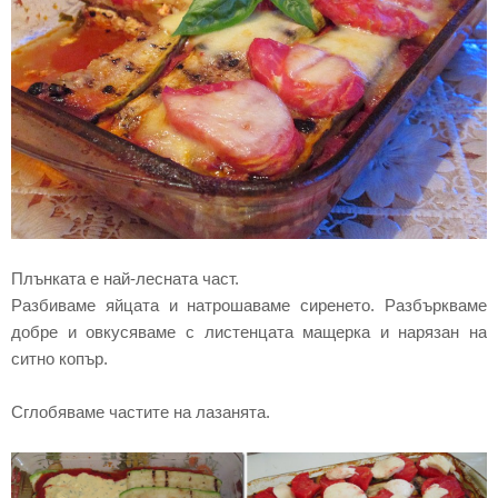
Плънката е най-лесната част.
Разбиваме яйцата и натрошаваме сиренето. Разбъркваме
добре и овкусяваме с листенцата мащерка и нарязан на
ситно копър.
Сглобяваме частите на лазанята.