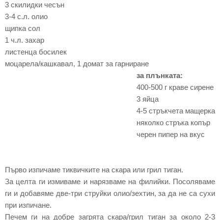
3 скилидки чесън
3-4 с.л. олио
щипка сол
1 ч.л. захар
листенца босилек
моцарела/кашкавал, 1 домат за гарниране
за плънката:
400-500 г краве сирене
3 яйца
4-5 стръкчета мащерка
няколко стръка копър
черен пипер на вкус
Първо изпичаме тиквичките на скара или грил тиган.
За целта ги измиваме и нарязваме на филийки. Посоляваме
ги и добавяме две-три струйки олио/зехтин, за да не са сухи
при изпичане.
Печем ги на добре загрята скара/грил тиган за около 2-3