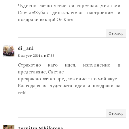
Чудесно лятно ястие си спретнала,мила ми
Светле!Хубав ден,слънчево настроение и
поздрави вкъщи! От Катя!
Отговор
di_ani
8 август 2014 г. в 17:38
Страхотно като идея, изпълнение и
представяне, Светле -
прекрасно лятно предложение - по мой вкус...
Благодаря за чудесната идея и поздрави за
теб!
Отговор
Zornitsa Nikiforova