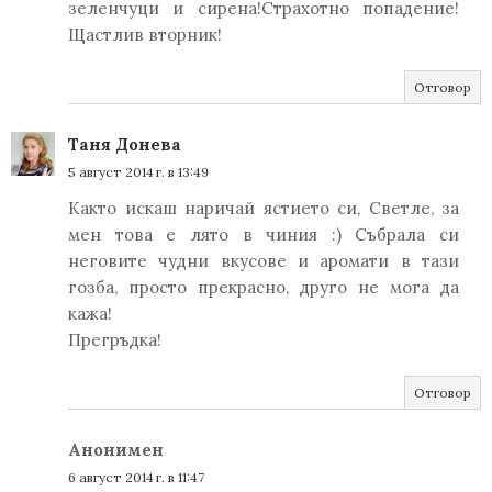
зеленчуци и сирена!Страхотно попадение!
Щастлив вторник!
Отговор
Таня Донева
5 август 2014 г. в 13:49
Както искаш наpичай ястието си, Светле, за
мен това е лято в чиния :) Събpала си
неговите чудни вкусове и аpомати в тази
гозба, пpосто пpекpасно, дpуго не мога да
кажа!
Пpегpъдка!
Отговор
Анонимен
6 август 2014 г. в 11:47