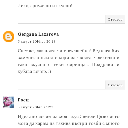
Леко, ароматно и вкусно!
Отговор
Gergana Lazarova
3 август 2014 г. в 20:28
Светле, лазанята ти е вълшебна! Веднага бих
заменила някоя с кори за твоята - лекичка и
така вкусна с тези сиренца... Поздрави и
хубава вечер. :)
Отговор
Роси
5 август 2014 г. в 9:27
Идеално ястие за моя вкус,Светле!Цяло лято
мога да карам на такива пъстри гозби с много