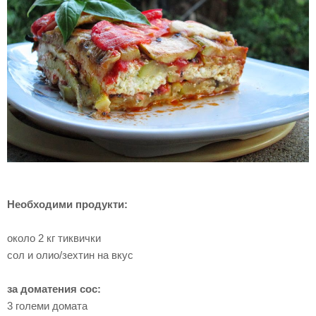
Необходими продукти:
около 2 кг тиквички
сол и олио/зехтин на вкус
за доматения сос:
3 големи домата