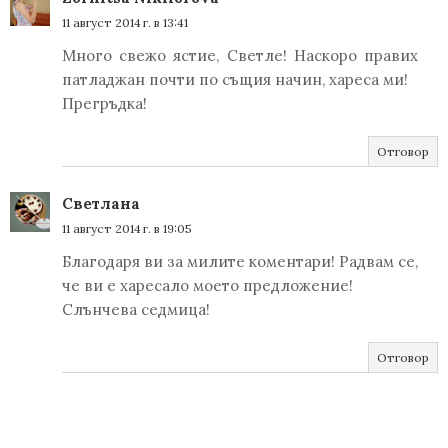
11 август 2014 г. в 13:41
Много свежо ястие, Светле! Наскоро правих
патладжан почти по същия начин, хареса ми!
Прегръдка!
Отговор
Светлана
11 август 2014 г. в 19:05
Благодаря ви за милите коментари! Радвам се,
че ви е харесало моето предложение!
Слънчева седмица!
Отговор