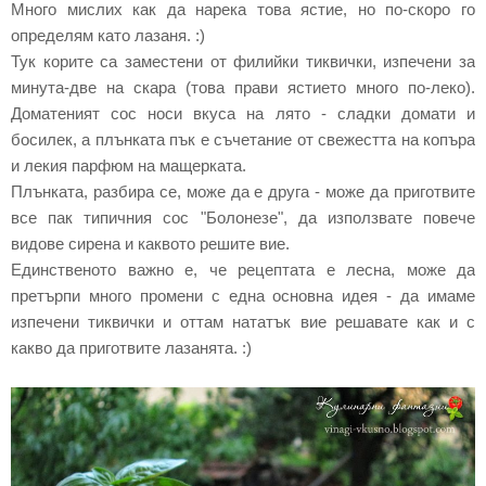
Много мислих как да нарека това ястие, но по-скоро го
определям като лазаня. :)
Тук корите са заместени от филийки тиквички, изпечени за
минута-две на скара (това прави ястието много по-леко).
Доматеният сос носи вкуса на лято - сладки домати и
босилек, а плънката пък е съчетание от свежестта на копъра
и лекия парфюм на мащерката.
Плънката, разбира се, може да е друга - може да приготвите
все пак типичния сос "Болонезе", да използвате повече
видове сирена и каквото решите вие.
Единственото важно е, че рецептата е лесна, може да
претърпи много промени с една основна идея - да имаме
изпечени тиквички и оттам нататък вие решавате как и с
какво да приготвите лазанята. :)